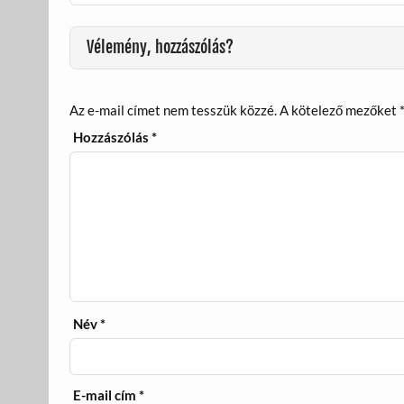
o
g
k
Vélemény, hozzászólás?
Az e-mail címet nem tesszük közzé.
A kötelező mezőket
Hozzászólás
*
Név
*
E-mail cím
*