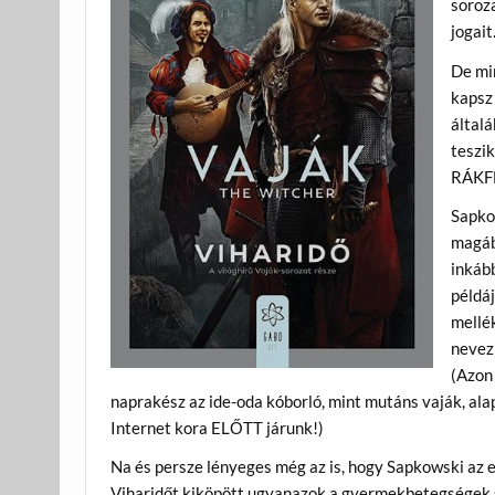
soroza
jogait
De min
kapsz 
általá
teszik
RÁKFE
Sapkow
magába
inkább
példáj
mellé
nevez
(Azon
naprakész az ide-oda kóborló, mint mutáns vaják, ala
Internet kora ELŐTT járunk!)
Na és persze lényeges még az is, hogy Sapkowski az el
Viharidőt kiköpött ugyanazok a gyermekbetegségek s