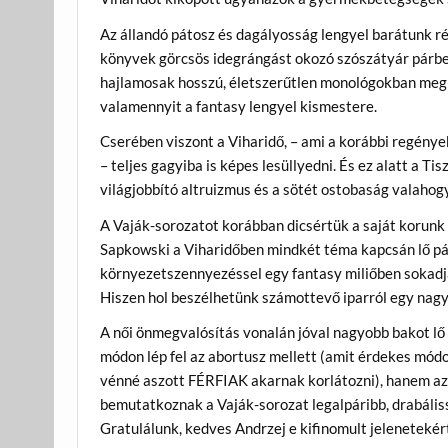
Az állandó pátosz és dagályosság lengyel barátunk ré
könyvek görcsös idegrángást okozó szószátyár párbes
hajlamosak hosszú, életszerűtlen monológokban megny
valamennyit a fantasy lengyel kismestere.
Cserében viszont a Viharidő, – ami a korábbi regény
– teljes gagyiba is képes lesüllyedni. És ez alatt a 
világjobbító altruizmus és a sötét ostobaság valaho
A Vaják-sorozatot korábban dicsértük a saját korunk 
Sapkowski a Viharidőben mindkét téma kapcsán lő pár 
környezetszennyezéssel egy fantasy miliőben sokadjá
Hiszen hol beszélhetünk számottevő iparról egy nag
A női önmegvalósítás vonalán jóval nagyobb bakot lő
módon lép fel az abortusz mellett (amit érdekes módon
vénné aszott FÉRFIAK akarnak korlátozni), hanem azza
bemutatkoznak a Vaják-sorozat legalpáribb, drabáliss
Gratulálunk, kedves Andrzej e kifinomult jelenetekér