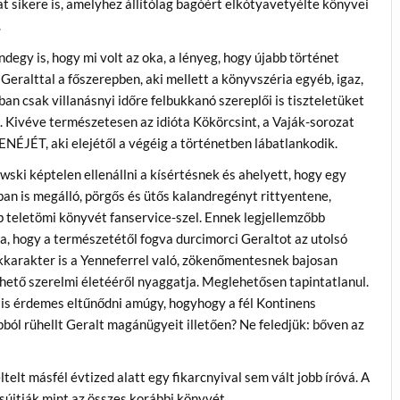
t sikere is, amelyhez állítólag bagóért elkótyavetyélte könyvei
.
degy is, hogy mi volt az oka, a lényeg, hogy újabb történet
Geralttal a főszerepben, aki mellett a könyvszéria egyéb, igaz,
ban csak villanásnyi időre felbukkanó szereplői is tiszteletüket
. Kivéve természetesen az idióta Kökörcsint, a Vaják-sorozat
NÉJÉT, aki elejétől a végéig a történetben lábatlankodik.
ski képtelen ellenállni a kísértésnek és ahelyett, hogy egy
n is megálló, pörgős és ütős kalandregényt rittyentene,
 teletömi könyvét fanservice-szel. Ennek legjellemzőbb
a, hogy a természetétől fogva durcimorci Geraltot az utolsó
kkarakter is a Yenneferrel való, zökenőmentesnek bajosan
hető szerelmi életééről nyaggatja. Meglehetősen tapintatlanul.
 is érdemes eltűnődni amúgy, hogyhogy a fél Kontinens
pból rühellt Geralt magánügyeit illetően? Ne feledjük: bőven az
telt másfél évtized alatt egy fikarcnyival sem vált jobb íróvá. A
újtják mint az összes korábbi könyvét.