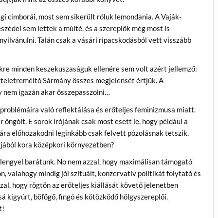
gi cimborái, most sem sikerült róluk lemondania. A Vaják-
zédei sem lettek a múlté, és a szereplők még most is
ilvánulni. Talán csak a vásári ripacskodásból vett visszább
ekre minden keszekuszaságuk ellenére sem volt azért jellemző:
Tiszteletreméltó Sármány összes megjelensét értjük. A
gy nem igazán akar összepasszolni…
problémáira való reflektálása és erőteljes feminizmusa miatt.
öngólt. E sorok írójának csak most esett le, hogy például a
ra előhozakodni leginkább csak felvett pózolásnak tetszik.
yjából kora középkori környezetben?
 lengyel barátunk. No nem azzal, hogy maximálisan támogató
, valahogy mindig jól szituált, konzervatív politikát folytató és
l, hogy rögtön az erőteljes kiállását követő jelenetben
á kigyúrt, böfögő, fingó és kötözködő hölgyszereplői.
t!