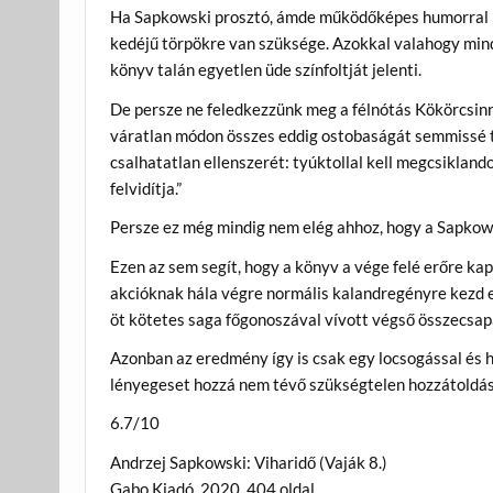
Ha Sapkowski prosztó, ámde működőképes humorral k
kedéjű törpökre van szüksége. Azokkal valahogy mindi
könyv talán egyetlen üde színfoltját jelenti.
De persze ne feledkezzünk meg a félnótás Kökörcsinrő
váratlan módon összes eddig ostobaságát semmissé te
csalhatatlan ellenszerét: tyúktollal kell megcsiklan
felvidítja.”
Persze ez még mindig nem elég ahhoz, hogy a Sapkow
Ezen az sem segít, hogy a könyv a vége felé erőre ka
akcióknak hála végre normális kalandregényre kezd em
öt kötetes saga főgonoszával vívott végső összecsap
Azonban az eredmény így is csak egy locsogással és 
lényegeset hozzá nem tévő szükségtelen hozzátoldás
6.7/10
Andrzej Sapkowski: Viharidő (Vaják 8.)
Gabo Kiadó. 2020. 404 oldal