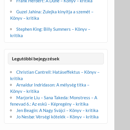
Frank Herbert: A Dűne – Könyv – kritika
Guzel Jahina: Zulejka kinyitja a szemét –
Könyv – kritika
Stephen King: Billy Summers – Könyv –
kritika
Legutóbbi bejegyzések
Christian Cantrell: Hatáseffektus – Könyv –
kritika
Arnaldur Indridason: A mélység titka –
Könyv – kritika
Marjorie Liu – Sana Takeda: Monstress – A
fenevad 6.: Az eskü – Képregény – kritika
Jen Beagin: A Nagy Svájci – Könyv – kritika
Jo Nesbø: Vérségi kötelék – Könyv – kritika