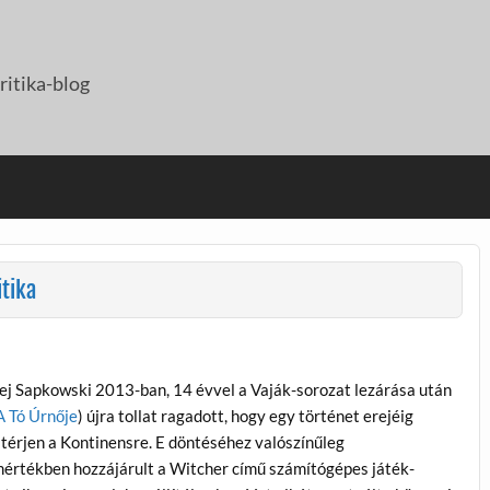
itika-blog
tika
ej Sapkowski 2013-ban, 14 évvel a Vaják-sorozat lezárása után
A Tó Úrnője
) újra tollat ragadott, hogy egy történet erejéig
térjen a Kontinensre. E döntéséhez valószínűleg
értékben hozzájárult a Witcher című számítógépes játék-