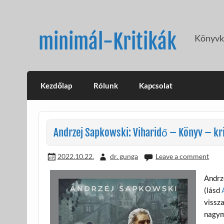
Skip
to
content
minimál-Kritikák
Könyvkr
Kezdőlap
Rólunk
Kapcsolat
Andrzej Sapkowski: Viharidő – Könyv – kri
2022.10.22.
dr. gunga
Leave a comment
Andrz
(lásd
vissza
nagym