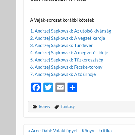
—
A Vaják-sorozat korábbi kötetei:
1. Andrzej Sapkowski: Az utolsó kívánság
2. Andrzej Sapkowski: A végzet kardja
3. Andrzej Sapkowski: Tündevér
4. Andrzej Sapkowski: A megvetés ideje
5. Andrzej Sapkowski: Tűzkeresztség
6. Andrzej Sapkowski: Fecske-torony
7. Andrzej Sapkowski: A tó úrnője
F
T
E
O
ac
w
m
ss
e
itt
ail
za
könyv
fantasy
b
er
m
o
e
Bejegyzés
« Arne Dahl: Valaki figyel – Könyv – kritika
navigáció