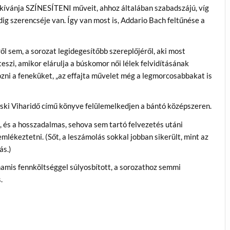
ívánja SZÍNESÍTENI műveit, ahhoz általában szabadszájú, víg
g szerencséje van. Így van most is, Addario Bach feltűnése a
l sem, a sorozat legidegesítőbb szereplőjéről, aki most
szi, amikor elárulja a búskomor női lélek felvidításának
dozni a feneküket, „az effajta művelet még a legmorcosabbakat is
ski Viharidő című könyve felülemelkedjen a bántó középszeren.
p, és a hosszadalmas, sehova sem tartó felvezetés utáni
lékeztetni. (Sőt, a leszámolás sokkal jobban sikerült, mint az
ás.)
hamis fennköltséggel súlyosbított, a sorozathoz semmi
.