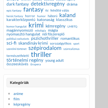
detektívregény
dark fantasy
dráma
fantasy
felnőtté válás
epic fantasy
fbi
kaland
horror
háború
humor
heroic fantasy
katonaság
karakterközpontú
klasszikus
krimi
kémregény
komor hangulat
LMBTQ
magánnyomozó
mágia
mitológia
nyomasztó hangulat
női főszereplő
pszichothriller
romantikus
politikai cselszövés
sci-fi
skandináv krimi
sorozatgyilkos
sport
szépirodalom
szerelmi történet
szürrealizmus
thriller
természetfeletti
történelmi regény
young adult
összeesküvés
űropera
Kategóriák
anime
film
képregény