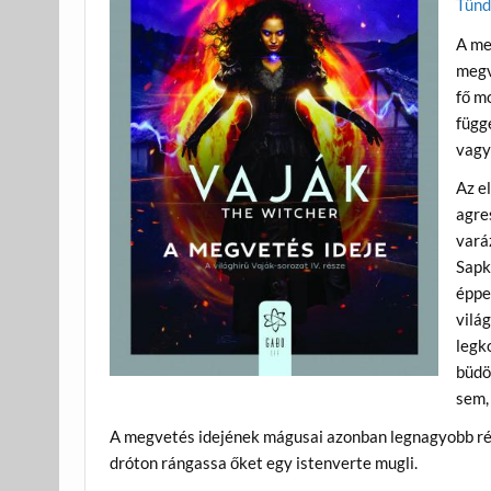
Tünd
A me
megv
fő m
függe
vagy
Az e
agre
varáz
Sapk
éppe
vilá
legk
büdö
sem,
A megvetés idejének mágusai azonban legnagyobb rész
dróton rángassa őket egy istenverte mugli.