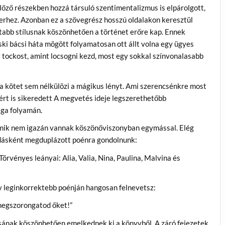
 előző részekben hozzá társuló szentimentalizmus is elpárolgott,
terhez. Azonban ez a szövegrész hosszú oldalakon keresztül
tabb stílusnak köszönhetően a történet erőre kap. Ennek
i bácsi háta mögött folyamatosan ott állt volna egy ügyes
 tockost, amint locsogni kezd, most egy sokkal színvonalasabb
z a kötet sem nélkülözi a mágikus lényt. Ami szerencsénkre most
ért is sikeredett A megvetés ideje legszerethetőbb
aga folyamán.
amik nem igazán vannak köszönőviszonyban egymással. Elég
adásként megduplázott poénra gondolnunk:
örvényes leányai: Alia, Valia, Nina, Paulina, Malvina és
y leginkorrektebb poénján hangosan felnevetsz:
megszorongatod őket!”
usának köszönhetően emelkednek ki a könyvből. A záró fejezetek