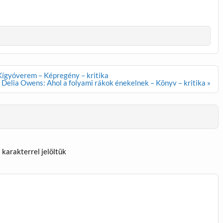
Kígyóverem – Képregény – kritika
Delia Owens: Ahol a folyami rákok énekelnek – Könyv – kritika »
*
karakterrel jelöltük