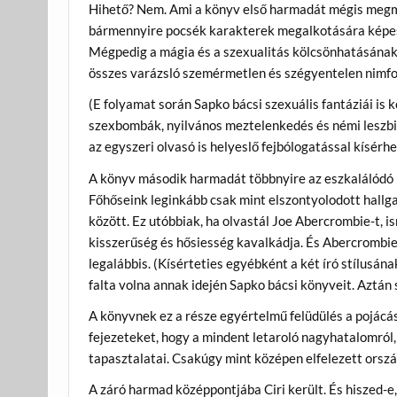
Hihető? Nem. Ami a könyv első harmadát mégis megme
bármennyire pocsék karakterek megalkotására képes 
Mégpedig a mágia és a szexualitás kölcsönhatásána
összes varázsló szemérmetlen és szégyentelen nimf
(E folyamat során Sapko bácsi szexuális fantáziái is
szexbombák, nyilvános meztelenkedés és némi leszbi
az egyszeri olvasó is helyeslő fejbólogatással kísérhe
A könyv második harmadát többnyire az eszkalálódó h
Főhőseink leginkább csak mint elszontyolodott hallg
között. Ez utóbbiak, ha olvastál Joe Abercrombie-t, is
kisszerűség és hősiesség kavalkádja. És Abercrombi
legalábbis. (Kísérteties egyébként a két író stílusá
falta volna annak idején Sapko bácsi könyveit. Aztá
A könyvnek ez a része egyértelmű felüdülés a pojácás
fejezeteket, hogy a mindent letaroló nagyhatalomról
tapasztalatai. Csakúgy mint középen elfelezett orsz
A záró harmad középpontjába Ciri került. És hiszed-e