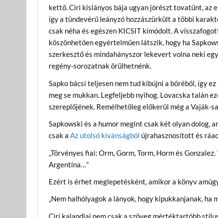
kettő. Ciri kislányos bája ugyan jórészt tovatűnt, az
így a tündevérű leányzó hozzászürkült a többi karak
csak néha és egészen KICSIT kimódolt. A visszafogot
köszönhetően egyértelműen látszik, hogy ha Sapkowsk
szerkesztő és mindahányszor lekevert volna neki egy
regény-sorozatnak örülhetnénk.
Sapko bácsi teljesen nem tud kibújni a bőréből, így e
meg se mukkan. Legfeljebb nyihog. Lovacska talán ez
szereplőjének. Remélhetőleg előkerül még a Vaják-s
Sapkowski és a humor megint csak két olyan dolog, 
csak a
Az utolsó kívánságból
újrahasznosított és rá
„Törvényes fiai: Orm, Gorm, Torm, Horm és Gonzalez. T
Argentína…”
Ezért is érhet meglepetésként, amikor a könyv amúg
„Nem halhólyagok a lányok, hogy kipukkanjanak, ha 
Ciri kalandjai nem csak a szöveg mértéktartóbb stíl