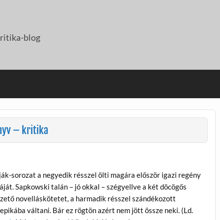
itika-blog
yv – kritika
ják-sorozat a negyedik résszel ölti magára először igazi regény
áját. Sapkowski talán – jó okkal – szégyellve a két döcögős
zető novelláskötetet, a harmadik résszel szándékozott
pikába váltani. Bár ez rögtön azért nem jött össze neki. (Ld.