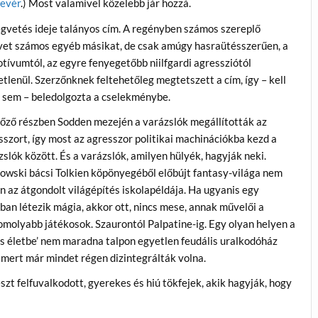
evér
.) Most valamivel közelebb jár hozzá.
gvetés ideje talányos cím. A regényben számos szereplő
et számos egyéb másikat, de csak amúgy hasraütésszerűen, a
otívumtól, az egyre fenyegetőbb niilfgardi agressziótól
tlenül. Szerzőnknek feltehetőleg megtetszett a cím, így – kell
 sem – beledolgozta a cselekménybe.
lőző részben Sodden mezején a varázslók megállították az
sszort, így most az agresszor politikai machinációkba kezd a
slók között. És a varázslók, amilyen hülyék, hagyják neki.
owski bácsi Tolkien köpönyegéből előbújt fantasy-világa nem
n az átgondolt világépítés iskolapéldája. Ha ugyanis egy
gban létezik mágia, akkor ott, nincs mese, annak művelői a
omolyabb játékosok. Szaurontól Palpatine-ig. Egy olyan helyen a
s életbe’ nem maradna talpon egyetlen feudális uralkodóház
 mert már mindet régen dizintegrálták volna.
t felfuvalkodott, gyerekes és hiú tökfejek, akik hagyják, hogy