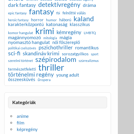
detektívregény
dark fantasy
dráma
fantasy
felnőtté válás
epic fantasy
fbi
kaland
horror
háború
humor
heroic fantasy
katonaság
karakterközpontú
klasszikus
krimi
kémregény
komor hangulat
LMBTQ
magánnyomozó
mágia
mitológia
nyomasztó hangulat
női főszereplő
pszichothriller
romantikus
politikai cselszövés
sci-fi
skandináv krimi
sorozatgyilkos
sport
szépirodalom
szerelmi történet
szürrealizmus
thriller
természetfeletti
történelmi regény
young adult
összeesküvés
űropera
Kategóriák
anime
film
képregény