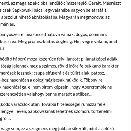
nti, az maga az akcióba lendülő címszereplő, Geralt. Másrészt
csak Sapkowski bácsi, egyvalamibe nagyon beletrafált.
k abszolút hihető ábrázolásába. Magyarán megmondva: az
omániás.
 könnyűszerrel beazonosíthatóvá válnak: dögös, domináns
kus szex. Meg promiszkuitás döglésig. Hm, végre valami, amit
t.)
ódító háború mozaikszerűen felvillantott pillanatképei adják.
atóság jelennek meg a számos, rövid időre felbukkanó karakter
merősek lesznek: csupa elfuserált és túlirt alak, pátosz,
e-hoz hasonlóan a dolog mégiscsak működik. Többnyire
nak hasonlósága, el nem bírom képzelni, hogy Abercrombie ne
n szerencsétlen valahogy benne maradt a stílben…
kodó varázslók után. További hitelességel ruházza fel e
, lengyel lévén, Sapkowskinak lehetnek szomorú történelmi
ágról…
, vagy sem, ez a szegmens még jobban sikerült, mint az előző