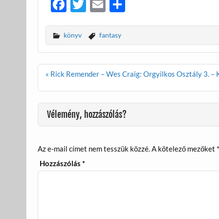
F
T
E
O
ac
w
m
ss
e
itt
ail
za
könyv
fantasy
b
er
m
o
e
Bejegyzés
« Rick Remender – Wes Craig: Orgyilkos Osztály 3. – 
o
g
navigáció
k
Vélemény, hozzászólás?
Az e-mail címet nem tesszük közzé.
A kötelező mezőket
Hozzászólás
*