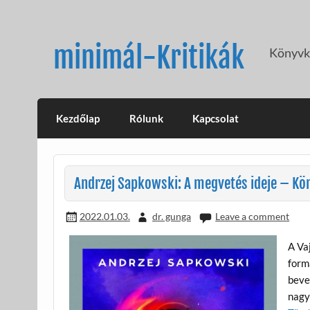
Skip
to
content
minimál-Kritikák
Könyvkr
Kezdőlap
Rólunk
Kapcsolat
Andrzej Sapkowski: A megvetés ideje – Kön
2022.01.03.
dr. gunga
Leave a comment
A Va
form
beve
nagye