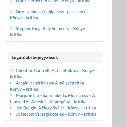
Frank Herbert: A Dűne – Könyv – kritika
Guzel Jahina: Zulejka kinyitja a szemét –
Könyv – kritika
Stephen King: Billy Summers – Könyv –
kritika
Legutóbbi bejegyzések
Christian Cantrell: Hatáseffektus – Könyv –
kritika
Arnaldur Indridason: A mélység titka –
Könyv – kritika
Marjorie Liu – Sana Takeda: Monstress – A
fenevad 6.: Az eskü – Képregény – kritika
Jen Beagin: A Nagy Svájci – Könyv – kritika
Jo Nesbø: Vérségi kötelék – Könyv – kritika