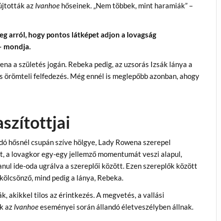
újtották az
Ivanhoe
hőseinek. „Nem többek, mint haramiák” –
g arról, hogy pontos látképet adjon a lovagság
– mondja.
ena a születés jogán. Rebeka pedig, az uzsorás Izsák lánya a
 örömteli felfedezés. Még ennél is meglepőbb azonban, ahogy
szítottjai
adó hősnél csupán szíve hölgye, Lady Rowena szerepel
t, a lovagkor egy-egy jellemző momentumát veszi alapul,
nul ide-oda ugrálva a szereplői között. Ezen szereplők között
zkölcsönző, mind pedig a lánya, Rebeka.
, akikkel tilos az érintkezés. A megvetés, a vallási
ik az
Ivanhoe
eseményei során állandó életveszélyben állnak.