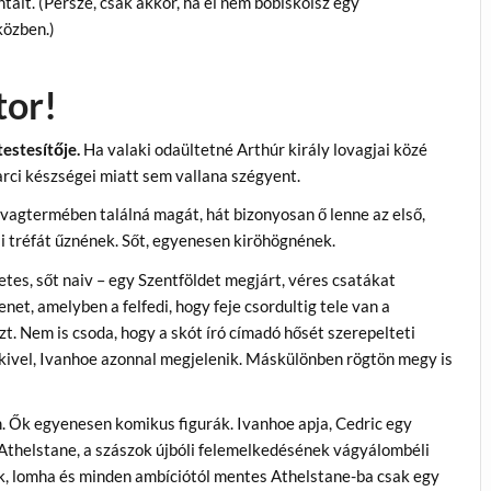
ált. (Persze, csak akkor, ha el nem bóbiskolsz egy
közben.)
tor!
estesítője.
Ha valaki odaültetné Arthúr király lovagjai közé
arci készségei miatt sem vallana szégyent.
agtermében találná magát, hát bizonyosan ő lenne az első,
sai tréfát űznének. Sőt, egyenesen kiröhögnének.
tes, sőt naiv – egy Szentföldet megjárt, véres csatákat
et, amelyben a felfedi, hogy feje csordultig tele van a
. Nem is csoda, hogy a skót író címadó hősét szerepelteti
akivel, Ivanhoe azonnal megjelenik. Máskülönben rögtön megy is
. Ők egyenesen komikus figurák. Ivanhoe apja, Cedric egy
 Athelstane, a szászok újbóli felemelkedésének vágyálombéli
ánk, lomha és minden ambíciótól mentes Athelstane-ba csak egy