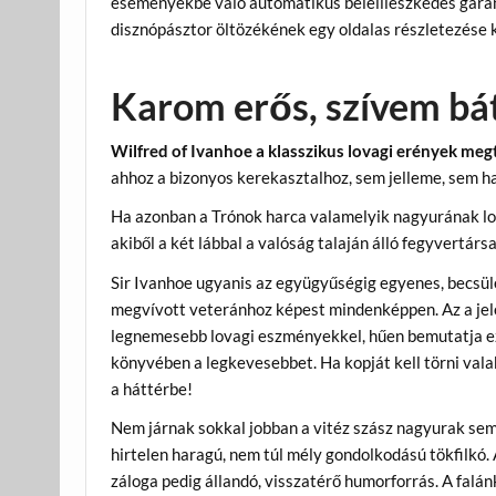
eseményekbe való automatikus beleilleszkedés garant
disznópásztor öltözékének egy oldalas részletezése 
Karom erős, szívem bá
Wilfred of Ivanhoe a klasszikus lovagi erények megt
ahhoz a bizonyos kerekasztalhoz, sem jelleme, sem h
Ha azonban a Trónok harca valamelyik nagyurának lov
akiből a két lábbal a valóság talaján álló fegyvertár
Sir Ivanhoe ugyanis az együgyűségig egyenes, becsüle
megvívott veteránhoz képest mindenképpen. Az a jelen
legnemesebb lovagi eszményekkel, hűen bemutatja ezt
könyvében a legkevesebbet. Ha kopját kell törni val
a háttérbe!
Nem járnak sokkal jobban a vitéz szász nagyurak sem
hirtelen haragú, nem túl mély gondolkodású tökfilkó.
záloga pedig állandó, visszatérő humorforrás. A fal