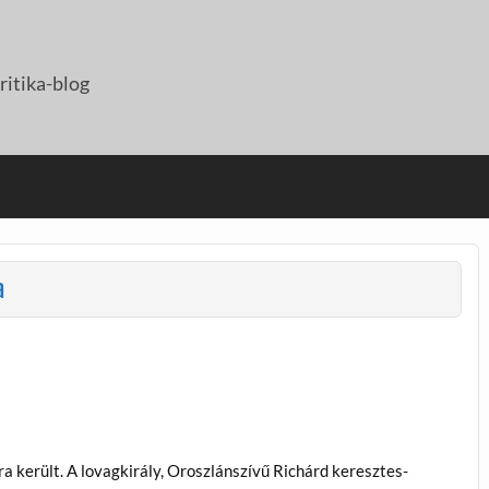
itika-blog
a
 került. A lovagkirály, Oroszlánszívű Richárd keresztes-