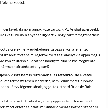
i felemelkedést.
mindenkivel, aki normannok közé tartozik. Az Angliát az erősebb
erős kezű király hiányában úgy érzik, hogy bármit megtehetnek.
 Scott a cselekmény érdekében eltúlozza a korra jellemző
t író idézi történelmi regénye forrásait, amelyek alapján mégis
hoe
-ban az utolsó pillanatban mindig feltűnik a hős megmentő.
 hányszor történhetett ilyesmi?
jesen vissza nem is rettennek aljas tetteiktől, de elvétve
mellett természetesen. Kétkedés, némi lelkiismeret-furdalás,
en a könyv főgonoszának joggal tekinthető Brian de Bois-
szódó Elátkozott királyokat, amely éppen a templomos rend
or az ott érzett sajnálat az
Ivanhoe
olvasása közben szépen el