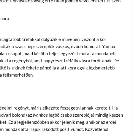
zokott olvasóközönség erre talán jobban vevő lehetett. Hiszen
umora.
kacagtatóbb tréfákkal dolgozik e művében, viszont a kor
adták a szász népi szereplők vaskos, évődő humorát. Yamba
nlatosságot, majd később teljes egyezést mutat a mondabéli
ak ki a regényből, amit nagyrészt tréfálkozásra fordítanak. De
tő is, akinek fekete páncélja alatt kora egyik legismertebb
ra felismerhetően.
ténelmi regényt, máris elkezdte feszegetni annak kereteit. Ha
udvari bolond (az
Ivanhoe
legbölcsebb szereplője) mindig készen
ket. Ez a legjellemzőbben akkor jelenik meg, amikor az erdei
n mondák által rájuk rakódott pozitívumot. Közvetlenül