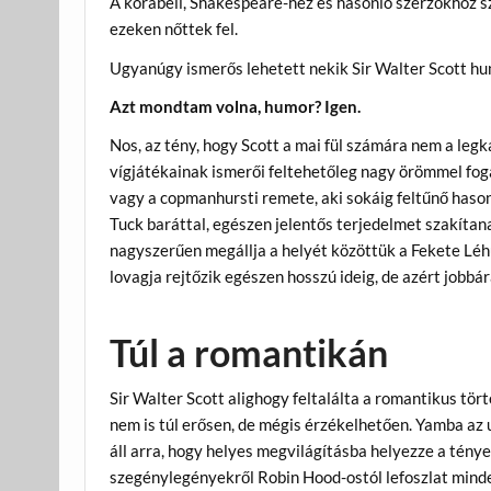
A korabeli, Shakespeare-hez és hasonló szerzőkhöz s
ezeken nőttek fel.
Ugyanúgy ismerős lehetett nekik Sir Walter Scott h
Azt mondtam volna, humor? Igen.
Nos, az tény, hogy Scott a mai fül számára nem a leg
vígjátékainak ismerői feltehetőleg nagy örömmel fog
vagy a copmanhursti remete, aki sokáig feltűnő haso
Tuck baráttal, egészen jelentős terjedelmet szakítan
nagyszerűen megállja a helyét közöttük a Fekete Léhű
lovagja rejtőzik egészen hosszú ideig, de azért jobbá
Túl a romantikán
Sir Walter Scott alighogy feltalálta a romantikus tör
nem is túl erősen, de mégis érzékelhetően. Yamba az 
áll arra, hogy helyes megvilágításba helyezze a ténye
szegénylegényekről Robin Hood-ostól lefoszlat minde