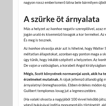
nagyon rossz emberismerő látna bele bármilyen újból
A szürke öt árnyalata
Más a helyzet az
Ivanhoe
negatív szereplőivel, azaz 
jogán uraló és kisemmiző lovagok a kor termékei. Az 
És meg is tesznek.
Az
Ivanhoe
olvasója akár azt is hihetné, hogy Walter
méltatlan állapotokat, azonban egy ponton maga a skó
úgy tűnik, hogy inkább szépített a helyzeten. Az
Ivan
De vajon a valóságban, a korabeli Angol királyságban
Mégis, Scott könyvének normannjai azok, akik ha tel
érzelmeket mutatnak.
A rájuk jellemző állandó gőg 
árnyalatnyi önmeghasonlás. Ebben érdekes módon épp
Guilbert templomos lovag jut a legmesszebbre.
(Ha valaki olvasta a nagyjából 100 évvel később ját
végső bukásával indítja monumentális történetét, akk