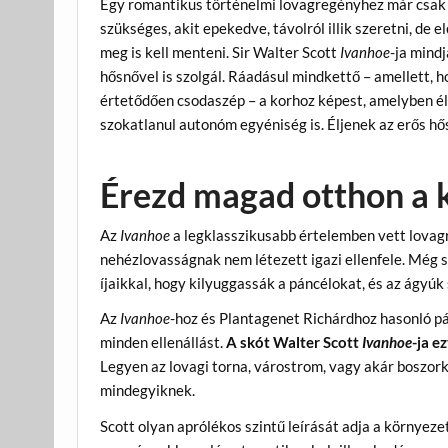
Egy romantikus történelmi lovagregényhez már csak
szükséges, akit epekedve, távolról illik szeretni, de 
meg is kell menteni. Sir Walter Scott
Ivanhoe
-ja mindj
hősnővel is szolgál. Ráadásul mindkettő – amellett, 
értetődően csodaszép – a korhoz képest, amelyben é
szokatlanul autonóm egyéniség is. Éljenek az erős hő
Érezd magad otthon a 
Az
Ivanhoe
a legklasszikusabb értelemben vett lovagr
nehézlovasságnak nem létezett igazi ellenfele. Még s
íjaikkal, hogy kilyuggassák a páncélokat, és az ágyú
Az
Ivanhoe
-hoz és Plantagenet Richárdhoz hasonló p
minden ellenállást.
A skót Walter Scott
Ivanhoe
-ja e
Legyen az lovagi torna, várostrom, vagy akár boszor
mindegyiknek.
Scott olyan aprólékos szintű leírását adja a környez