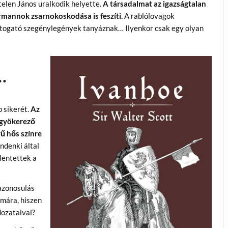
vtelen János uralkodik helyette.
A társadalmat az igazságtalan
rmannok zsarnokoskodása is feszíti.
A rablólovagok
sztogató szegénylegények tanyáznak… Ilyenkor csak egy olyan
…
b sikerét.
Az
 gyökerező
ű hős színre
ndenki által
lentettek a
 azonosulás
ámára, hiszen
dozataival?