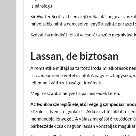
is párolog.)
Sir Walter Scott azt sem rejti véka alá, hogy a szás
műveltebb, mint a nemeseivel együtt szinte paraszti 
Szóval, ha mindkét féltől vacsorára szóló meghívást 
Lassan, de biztosan
A romantika műfajába tartózó irodalmi alkotások ne
írt
Ivanhoe
sem kivétel ez alól. A nagyrészt egysíkú, 
jellembeli változatosságot kínálnak.
Még rosszabb a helyzet a párbeszédek terén.
Az
Ivanhoe
szereplői elejétől végéig színpadias mod
közölni: – Nem, te gyökér! – Akkor ezt fél oldal ter
mondandója lényegét. A válasz magától értetődően úja
párbeszédek csak nagyon lassan vonszolják magukat 