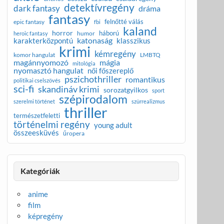
detektívregény
dark fantasy
dráma
fantasy
felnőtté válás
epic fantasy
fbi
kaland
horror
háború
humor
heroic fantasy
katonaság
karakterközpontú
klasszikus
krimi
kémregény
komor hangulat
LMBTQ
magánnyomozó
mágia
mitológia
nyomasztó hangulat
női főszereplő
pszichothriller
romantikus
politikai cselszövés
sci-fi
skandináv krimi
sorozatgyilkos
sport
szépirodalom
szerelmi történet
szürrealizmus
thriller
természetfeletti
történelmi regény
young adult
összeesküvés
űropera
Kategóriák
anime
film
képregény