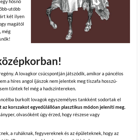
 egy hősnő
előbb-utóbb
árt két ilyen
hogy magától
l, még
snők!
középkorban!
egény. A lovagkor csúcspontján játszódik, amikor a páncélos
em a híres angol íjászok nem jelentek meg tiszafa hosszú-
k sem tűntek fel még a hadszíntereken.
áncélba burkolt lovagok egyszemélyes tankként sodortak el
zt az korszakot egyedülállóan plasztikus módon jeleníti meg.
kányper, olvasóként úgy érzed, hogy részese vagy
etnek, a ruháknak, fegyvereknek és az épületeknek, hogy az