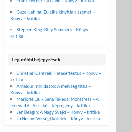
Frank Herbert: A Dűne – Könyv – kritika
Guzel Jahina: Zulejka kinyitja a szemét –
Könyv – kritika
Stephen King: Billy Summers – Könyv –
kritika
Legutóbbi bejegyzések
Christian Cantrell: Hatáseffektus – Könyv –
kritika
Arnaldur Indridason: A mélység titka –
Könyv – kritika
Marjorie Liu – Sana Takeda: Monstress – A
fenevad 6.: Az eskü – Képregény – kritika
Jen Beagin: A Nagy Svájci – Könyv – kritika
Jo Nesbø: Vérségi kötelék – Könyv – kritika