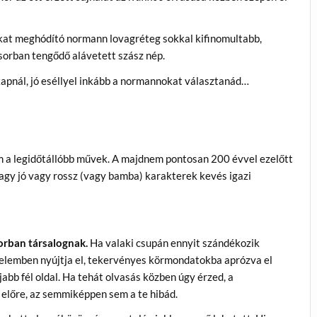
zokat meghódító normann lovagréteg sokkal kifinomultabb,
sorban tengődő alávetett szász nép.
kapnál, jó eséllyel inkább a normannokat választanád…
m a legidőtállóbb művek. A majdnem pontosan 200 évvel ezelőtt
vagy jó vagy rossz (vagy bamba) karakterek kevés igazi
orban társalognak.
Ha valaki csupán ennyit szándékozik
jedelemben nyújtja el, tekervényes körmondatokba aprózva el
bb fél oldal. Ha tehát olvasás közben úgy érzed, a
előre, az semmiképpen sem a te hibád.