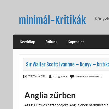
Skip
to
content
minimál-Kritikák
Könyvkr
Kezdőlap
Rólunk
Kapcsolat
Sir Walter Scott: Ivanhoe – Könyv – kritik
2025.02.20.
dr. gunga
Leave a comment
Anglia zűrben
Az úr 1199-es esztendejére Anglia ebek harmincadjára