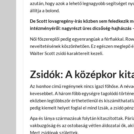
azután, hogy azok a lehető legnagyobb segítséget ny
állítja a bolond.
De Scott lovagregény-írás közben sem feledkezik me
intézményéről: nagyrészt üres dicsőség-hajhászás 
Női főszereplői pedig egyenrangúak a férfiakkal. Row
neveltetésének köszönhetően. Ez egészen meglepő és
Walter Scott zsidó karaktereit kezeli.
Zsidók: A középkor kita
Az
Ivanhoe
című regénynek nincs igazi főhőse. A név
kevesebbet. A három főbb egységre tagolódó történe
eközben legtöbbször érthetetlenül és kiszámíthatatla
pedig kiemelt helyet foglal el mind Izsák, a zsidó pén
Apa és lánya származásuk folytán kitaszítottak. Páriák
vakbuzgóság és az ostobaság vétlen áldozatai ők, ak
Mert zsidónak születtek.