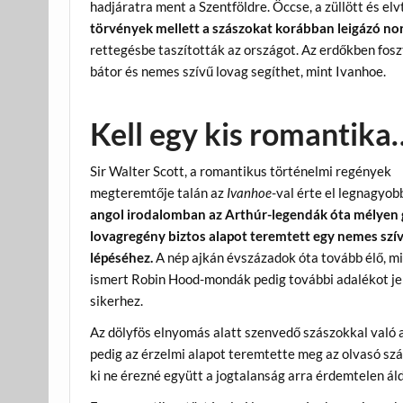
hadjáratra ment a Szentföldre. Öccse, a züllött és el
törvények mellett a szászokat korábban leigázó no
rettegésbe taszították az országot. Az erdőkben fo
bátor és nemes szívű lovag segíthet, mint Ivanhoe.
Kell egy kis romantika
Sir Walter Scott, a romantikus történelmi regények
megteremtője talán az
Ivanhoe
-val érte el legnagyob
angol irodalomban az Arthúr-legendák óta mélyen
lovagregény biztos alapot teremtett egy nemes szív
lépéséhez.
A nép ajkán évszázadok óta tovább élő, mi
ismert Robin Hood-mondák pedig további adalékot je
sikerhez.
Az dölyfös elnyomás alatt szenvedő szászokkal való
pedig az érzelmi alapot teremtette meg az olvasó sz
ki ne érezné együtt a jogtalanság arra érdemtelen ál