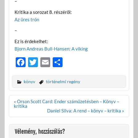
–
Kritika a sorozat 8. részéről:
Az üres trón
–
Ez is érdekelhet:
Bjorn Andreas Bull-Hansen: A viking
F
T
E
O
ac
w
m
ss
e
itt
ail
za
könyv
történelmi regény
b
er
m
o
e
Bejegyzés
« Orson Scott Card: Ender száműzetésben – Könyv –
navigáció
kritika
o
g
Daniel Silva: A rend – könyv – kritika »
k
Vélemény, hozzászólás?