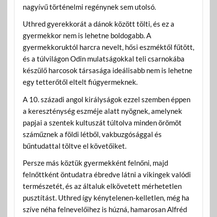
nagyívű történelmi regénynek sem utolsó.
Uthred gyerekkorát a dánok között tölti, és ez a
gyermekkor nem is lehetne boldogabb. A
gyermekkoruktól harcra nevelt, hősi eszméktől fűtött,
és a túlvilágon Odin mulatságokkal teli csarnokába
készülő harcosok társasága ideálisabb nem is lehetne
egy tetterőtől eltelt fiúgyermeknek.
A 10. századi angol királyságok ezzel szemben éppen
a kereszténység eszméje alatt nyögnek, amelynek
papjai a szentek kultuszát túltolva minden örömöt
száműznek a földi létből, vakbuzgósággal és
bűntudattal töltve el követőiket.
Persze más köztük gyermekként felnőni, majd
felnőttként öntudatra ébredve látni a vikingek valódi
természetét, és az általuk elkövetett mérhetetlen
pusztítást. Uthred így kénytelenen-kelletlen, még ha
szíve néha felnevelőihez is húzná, hamarosan Alfréd