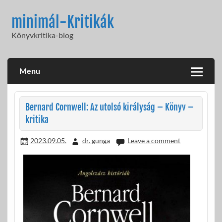
Skip
to
minimál-Kritikák
content
Könyvkritika-blog
Menu
Bernard Cornwell: Az utolsó királyság – Könyv –
kritika
2023.09.05.
dr. gunga
Leave a comment