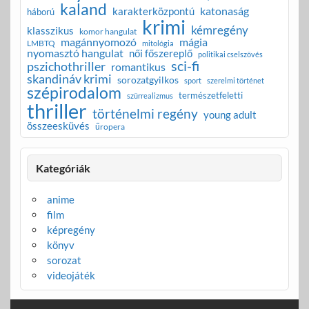
kaland
katonaság
karakterközpontú
háború
krimi
kémregény
klasszikus
komor hangulat
magánnyomozó
mágia
LMBTQ
mitológia
nyomasztó hangulat
női főszereplő
politikai cselszövés
sci-fi
pszichothriller
romantikus
skandináv krimi
sorozatgyilkos
sport
szerelmi történet
szépirodalom
természetfeletti
szürrealizmus
thriller
történelmi regény
young adult
összeesküvés
űropera
Kategóriák
anime
film
képregény
könyv
sorozat
videojáték