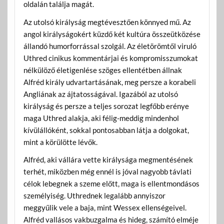
oldalán találja magát.
Az utolsó királyság megtévesztően könnyed mű. Az
angol királyságokért küzdő két kultúra összeütközése
állandó humorforrással szolgál. Az életörömtől viruló
Uthred cinikus kommentárjai és kompromisszumokat
nélkülöző életigenlése szöges ellentétben állnak
Alfréd király udvartartásának, meg persze a korabeli
Angliának az ájtatosságával. Igazából az utolsó
királyság és persze a teljes sorozat legfőbb erénye
maga Uthred alakja, aki félig-meddig mindenhol
kívülállóként, sokkal pontosabban látja a dolgokat,
mint a körülötte lévők.
Alfréd, aki vállára vette királysága megmentésének
terhét, miközben még ennél is jóval nagyobb távlati
célok lebegnek a szeme előtt, maga is ellentmondásos
személyiség. Uthrednek legalább annyiszor
meggyűlik vele a baja, mint Wessex ellenségeivel.
Alfréd vallásos vakbuzgalma és hideg, számító elméje