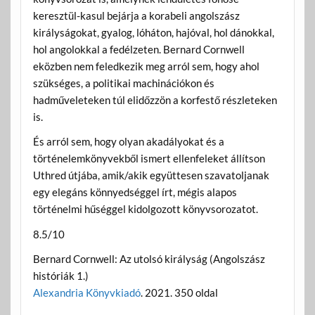
keresztül-kasul bejárja a korabeli angolszász
királyságokat, gyalog, lóháton, hajóval, hol dánokkal,
hol angolokkal a fedélzeten. Bernard Cornwell
eközben nem feledkezik meg arról sem, hogy ahol
szükséges, a politikai machinációkon és
hadműveleteken túl elidőzzön a korfestő részleteken
is.
És arról sem, hogy olyan akadályokat és a
történelemkönyvekből ismert ellenfeleket állítson
Uthred útjába, amik/akik együttesen szavatoljanak
egy elegáns könnyedséggel írt, mégis alapos
történelmi hűséggel kidolgozott könyvsorozatot.
8.5/10
Bernard Cornwell: Az utolsó királyság (Angolszász
históriák 1.)
Alexandria Könyvkiadó
. 2021. 350 oldal