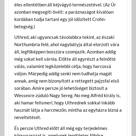
éles ellentétben áll kéjvágyó természetével. (Az Úr
azonban megsegíti övéit: a paráznaságot kiválóan
kordában tudja tartani egy jól időzített Crohn-
betegség.)
Uthred, aki ugyancsak távolabbra tekint, az északi
Northumbria felé, ahol nagybátyja által elorzott vára
áll, legfőképpen bosszúra szomjazik. Azonban addig
még sokat kell várnia. Előtte áll egyrészt a felnőtté
válás, valamint legközelebbi célja, hogy harcossá
váljon. Márpedig addig senki nem tudhatja magát
annak, amíg nem bizonyított a rettegett pajzsfal első
sorában. Amire persze jó lehetőséget biztosít a
Wessexre zúduló Nagy Sereg. No meg Alfréd király is,
aki hamar felismeri, hogy Uthrednek sokkal inkább
hasznát látja a harcmezőn, mintha az egyházra bízná a
neveltetését.
És persze Uthred előtt áll még egy terjedelmes
könyvsorozat is, amelynek lendületes főhőse