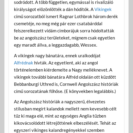
sodródott. A több független, egymással is rivalizáló
királyságot elözönlötték a dán hódítók. A
Vikingek
című sorozatból ismert Ragnar Lothbrok három derék
csemetéje, no meg még pár ezer csatabárddal
felszerelkezett vidám cimborájuk sorra hódoltatták
be az angolszász területeket, mígnem csak egyetlen
egy maradt állva, a leggazdagabb, Wessex.
A vikingek nagy bánatára, ennek uralkodójat
Alfrédnak
hívták. Az egyetlent, aki az angol
történelemben kiérdemelte a Nagy melléknevet. A
vikingek további bánatára Alfréd oldalán ott küzdött
Bebbanburgi Uthred is, Cornwell Angolszász históriák
című sorozatának főhőse. (E könyvekben legalábbis.)
Az Angolszász históriák a nagyszerű, élvezetes
stílusban megírt kalandok mellett nem kevesebb célt
tűz ki maga elé, mint az egységes Anglia tűzben
kikovácsolódott létrejöttének elbeszélését. Tehát az
egyszeri vikinges kalandregényekkel szemben