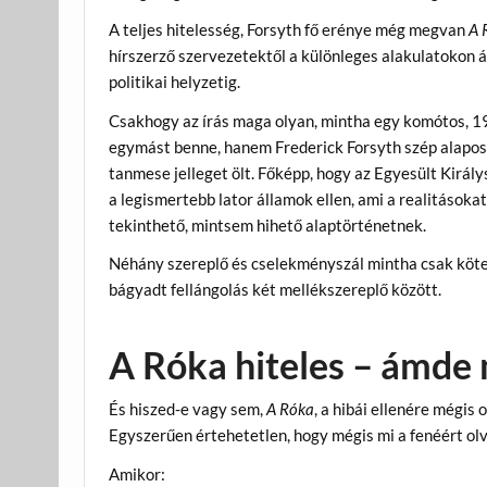
A teljes hitelesség, Forsyth fő erénye még megvan
A 
hírszerző szervezetektől a különleges alakulatokon át
politikai helyzetig.
Csakhogy az írás maga olyan, mintha egy komótos, 19
egymást benne, hanem Frederick Forsyth szép alap
tanmese jelleget ölt. Főképp, hogy az Egyesült Királ
a legismertebb lator államok ellen, ami a realitások
tekinthető, mintsem hihető alaptörténetnek.
Néhány szereplő és cselekményszál mintha csak kötele
bágyadt fellángolás két mellékszereplő között.
A Róka hiteles – ámde
És hiszed-e vagy sem,
A Róka
, a hibái ellenére mégis
Egyszerűen értehetetlen, hogy mégis mi a fenéért o
Amikor: