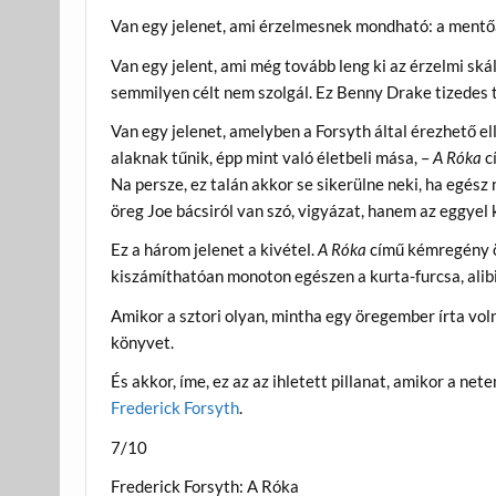
Van egy jelenet, ami érzelmesnek mondható: a mentő
Van egy jelent, ami még tovább leng ki az érzelmi ská
semmilyen célt nem szolgál. Ez Benny Drake tizedes
Van egy jelenet, amelyben a Forsyth által érezhető e
alaknak tűnik, épp mint való életbeli mása, –
A Róka
c
Na persze, ez talán akkor se sikerülne neki, ha egész
öreg Joe bácsiról van szó, vigyázat, hanem az eggyel 
Ez a három jelenet a kivétel.
A Róka
című kémregény ös
kiszámíthatóan monoton egészen a kurta-furcsa, alibi
Amikor a sztori olyan, mintha egy öregember írta voln
könyvet.
És akkor, íme, ez az az ihletett pillanat, amikor a net
Frederick Forsyth
.
7/10
Frederick Forsyth: A Róka