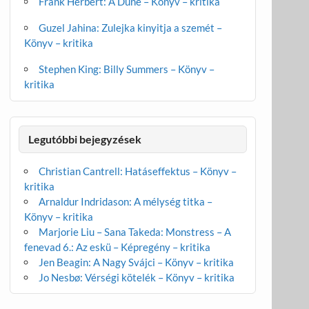
Frank Herbert: A Dűne – Könyv – kritika
Guzel Jahina: Zulejka kinyitja a szemét –
Könyv – kritika
Stephen King: Billy Summers – Könyv –
kritika
Legutóbbi bejegyzések
Christian Cantrell: Hatáseffektus – Könyv –
kritika
Arnaldur Indridason: A mélység titka –
Könyv – kritika
Marjorie Liu – Sana Takeda: Monstress – A
fenevad 6.: Az eskü – Képregény – kritika
Jen Beagin: A Nagy Svájci – Könyv – kritika
Jo Nesbø: Vérségi kötelék – Könyv – kritika