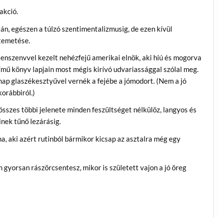
akció.
lán, egészen a túlzó szentimentalizmusig, de ezen kívül
 temetése.
llenszenvvel kezelt nehézfejű amerikai elnök, aki hiú és mogorva
ímű könyv lapjain most mégis kirívó udvariassággal szólal meg.
 nap glaszékesztyűvel vernék a fejébe a jómodort. (Nem a jó
korábbiról.)
szes többi jelenete minden feszültséget nélkülöz, langyos és
nek tűnő lezárásig.
a, aki azért rutinból bármikor kicsap az asztalra még egy
en gyorsan rászörcsentesz, mikor is született vajon a jó öreg