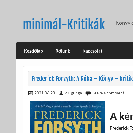
Skip
to
content
minimál-Kritikák
Könyvkr
Kezdőlap
Rólunk
Kapcsolat
Frederick Forsyth: A Róka – Könyv – kriti
2021.06.23.
dr. gunga
Leave a comment
A kém
Frederick Fo