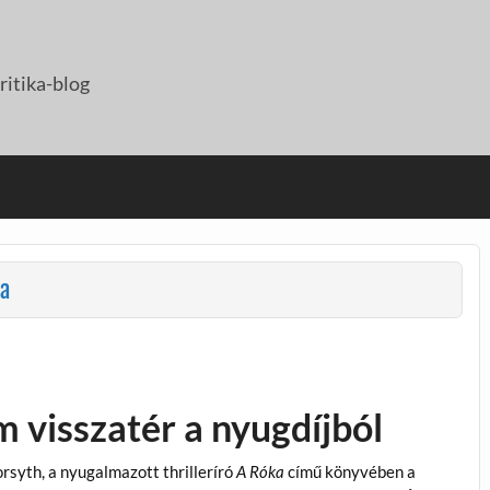
itika-blog
ka
 visszatér a nyugdíjból
rsyth, a nyugalmazott thrilleríró
A Róka
című könyvében a