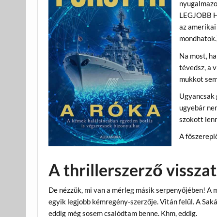
nyugalmazot
LEGJOBB HA
az amerikai 
mondhatok.
Na most, ha
tévedsz, a 
mukkot sem 
Ugyancsak g
ugyebár nem
szokott lenn
A főszerepl
A thrillerszerző vissza
De nézzük, mi van a mérleg másik serpenyőjében! A m
egyik legjobb kémregény-szerzője. Vitán felül. A Sak
eddig még sosem csalódtam benne. Khm, eddig.