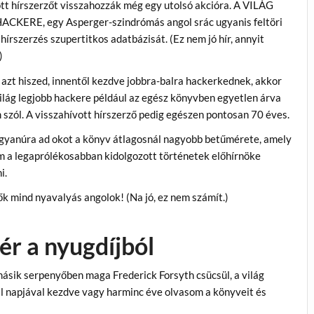
t hírszerzőt visszahozzák még egy utolsó akcióra. A VILÁG
CKERE, egy Asperger-szindrómás angol srác ugyanis feltöri
hírszerzés szupertitkos adatbázisát. (Ez nem jó hír, annyit
)
 azt hiszed, innentől kezdve jobbra-balra hackerkednek, akkor
világ legjobb hackere például az egész könyvben egyetlen árva
szól. A visszahívott hírszerző pedig egészen pontosan 70 éves.
yanúra ad okot a könyv átlagosnál nagyobb betűmérete, amely
 a legaprólékosabban kidolgozott történetek előhírnöke
i.
ők mind nyavalyás angolok! (Na jó, ez nem számít.)
tér a nyugdíjból
ásik serpenyőben maga Frederick Forsyth csücsül, a világ
ál napjával kezdve vagy harminc éve olvasom a könyveit és