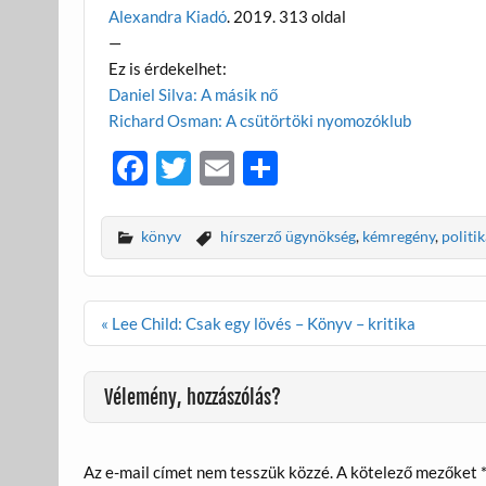
Alexandra Kiadó
. 2019. 313 oldal
—
Ez is érdekelhet:
Daniel Silva: A másik nő
Richard Osman: A csütörtöki nyomozóklub
F
T
E
O
ac
w
m
ss
e
itt
ail
za
könyv
hírszerző ügynökség
,
kémregény
,
politik
b
er
m
o
e
Bejegyzés
« Lee Child: Csak egy lövés – Könyv – kritika
o
g
navigáció
k
Vélemény, hozzászólás?
Az e-mail címet nem tesszük közzé.
A kötelező mezőket