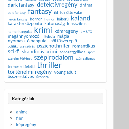
detektívregény
dark fantasy
dráma
fantasy
felnőtté válás
epic fantasy
fbi
kaland
horror
háború
humor
heroic fantasy
katonaság
karakterközpontú
klasszikus
krimi
kémregény
komor hangulat
LMBTQ
magánnyomozó
mágia
mitológia
nyomasztó hangulat
női főszereplő
pszichothriller
romantikus
politikai cselszövés
sci-fi
skandináv krimi
sorozatgyilkos
sport
szépirodalom
szerelmi történet
szürrealizmus
thriller
természetfeletti
történelmi regény
young adult
összeesküvés
űropera
Kategóriák
anime
film
képregény