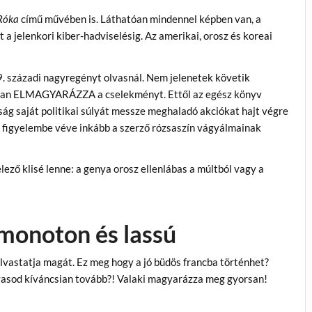
Róka
című művében is. Láthatóan mindennel képben van, a
 a jelenkori kiber-hadviselésig. Az amerikai, orosz és koreai
. századi nagyregényt olvasnál. Nem jelenetek követik
osan ELMAGYARÁZZA a cselekményt. Ettől az egész könyv
yság saját politikai súlyát messze meghaladó akciókat hajt végre
at figyelembe véve inkább a szerző rózsaszín vágyálmainak
ző klisé lenne: a genya orosz ellenlábas a múltból vagy a
 monoton és lassú
 olvastatja magát. Ez meg hogy a jó büdös francba történhet?
lvasod kíváncsian tovább?! Valaki magyarázza meg gyorsan!