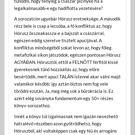
tűnődni, hogy tényleg a császár picinyke fia a
legalkalmasabb-e egy hadiflotta vezetésére?
A sorozatcím ugyebár Hórusz eretneksége. A második
rész bele is csap a lecsóba, a fő konfliktus az, hogy
Hórusz összeakassza-e a bajszát a császárral,
egészen eddig szeretve tisztelt apucijával. A
konfliktus minőségéből sokat levon az, hogy főleg
metafizikai síkon játszódok, egészen pontosan Hórusz
AGYÁBAN. Hórusztól, ettől a FELNŐTT férfitól kissé
gyerekesnek tűnő hozzáállás az, hogy előre
besértődik, mert apuci TALÁN istenné akar válni majd
valamikor később; így aztán biztos nem fog vele
törődni ezután. Ja, meg még sok a bürokrácia is. Ez
azért elég soványka fundamentum egy 50+ részes
könyv-sorozathoz.
Innét a könyv túl izgalmasnak nem igazán nevezhető
hátralévő részében azon gyötrődhetsz, hogy
Hóruszból, aki voltaképpen csak egy hiú és arrogáns