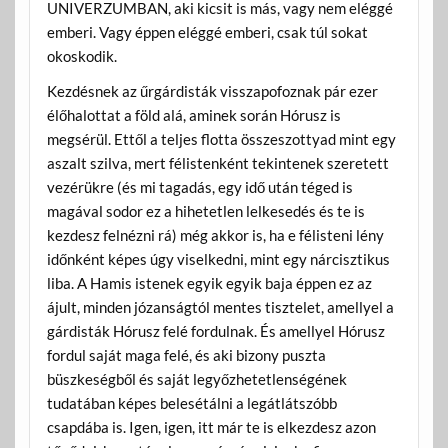
UNIVERZUMBAN, aki kicsit is más, vagy nem eléggé
emberi. Vagy éppen eléggé emberi, csak túl sokat
okoskodik.
Kezdésnek az űrgárdisták visszapofoznak pár ezer
élőhalottat a föld alá, aminek során Hórusz is
megsérül. Ettől a teljes flotta összeszottyad mint egy
aszalt szilva, mert félistenként tekintenek szeretett
vezérükre (és mi tagadás, egy idő után téged is
magával sodor ez a hihetetlen lelkesedés és te is
kezdesz felnézni rá) még akkor is, ha e félisteni lény
időnként képes úgy viselkedni, mint egy nárcisztikus
liba. A Hamis istenek egyik egyik baja éppen ez az
ájult, minden józanságtól mentes tisztelet, amellyel a
gárdisták Hórusz felé fordulnak. És amellyel Hórusz
fordul saját maga felé, és aki bizony puszta
büszkeségből és saját legyőzhetetlenségének
tudatában képes belesétálni a legátlátszóbb
csapdába is. Igen, igen, itt már te is elkezdesz azon