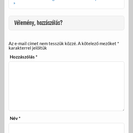
o
g
»
k
Vélemény, hozzászólás?
Az e-mail címet nem tesszük közzé.
A kötelező mezőket
*
karakterrel jelöltük
Hozzászólás
*
Név
*