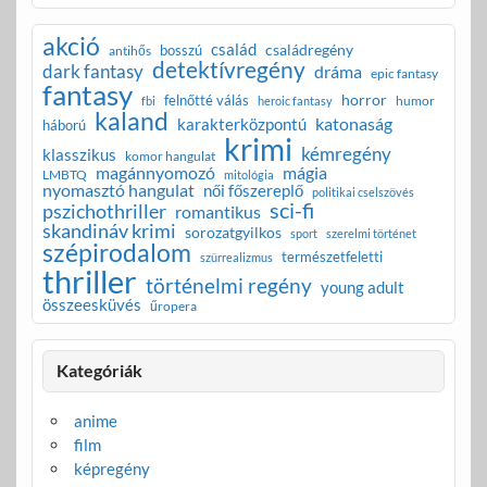
akció
család
családregény
bosszú
antihős
detektívregény
dark fantasy
dráma
epic fantasy
fantasy
horror
felnőtté válás
humor
fbi
heroic fantasy
kaland
katonaság
karakterközpontú
háború
krimi
kémregény
klasszikus
komor hangulat
magánnyomozó
mágia
LMBTQ
mitológia
nyomasztó hangulat
női főszereplő
politikai cselszövés
sci-fi
pszichothriller
romantikus
skandináv krimi
sorozatgyilkos
sport
szerelmi történet
szépirodalom
természetfeletti
szürrealizmus
thriller
történelmi regény
young adult
összeesküvés
űropera
Kategóriák
anime
film
képregény