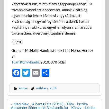
kapottnak tűnik, mint valami szappanoperában. Ha
tovább olvasod ezt a sorozatot, annak kizárólag
egyetlen oka lehet: kíváncsi vagy (átkozott
kíváncsiság!) hogy mi fog történni a derék Loken
kapitánnyal, aki kb. az egyetlen olyan arc maradt a
történetben, akiért még izgulni érdemes.
6.3/10
Graham McNeill: Hamis istenek (The Horus Heresy
2.)
Tuan Könyvkiadó
. 2018. 378 oldal
F
T
E
O
ac
w
m
ss
e
itt
ail
za
könyv
military
,
sci-fi
b
er
m
o
e
Bejegyzés
« Mad Max – A harag útja (2015) – Film – kritika
navigáció
Alexander Söderberg: A második fiú – Könyv – kritika