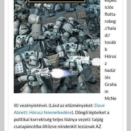
íciós
flotta
robog
//hala
d//
továb
b
Hórus
z
hadúr
(és
Graha
m
McNe
ill) vezényletével. (Lásd az előzményeket:
Dave
Abnett: Hórusz felemelkedése
). Döngő lépteiket a
politikai korrektség teljes hiánya vezeti: talpig
csatapáncélba öltözve mindenkit lezúznak AZ