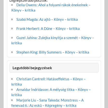
Legnépszerűbb posztok:
Delia Owens: Ahol a folyami rákok énekelnek –
Könyv – kritika
Szabó Magda: Az ajtó – Könyv – kritika
Frank Herbert: A Dűne – Könyv – kritika
Guzel Jahina: Zulejka kinyitja a szemét – Könyv –
kritika
Stephen King: Billy Summers – Könyv – kritika
Legutóbbi bejegyzések
Christian Cantrell: Hatáseffektus – Könyv –
kritika
Arnaldur Indridason: A mélység titka – Könyv –
kritika
Marjorie Liu – Sana Takeda: Monstress – A
fenevad 6.: Az eskü – Képregény – kritika