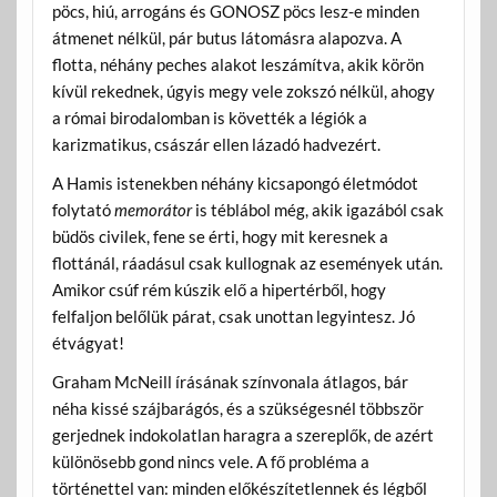
pöcs, hiú, arrogáns és GONOSZ pöcs lesz-e minden
átmenet nélkül, pár butus látomásra alapozva. A
flotta, néhány peches alakot leszámítva, akik körön
kívül rekednek, úgyis megy vele zokszó nélkül, ahogy
a római birodalomban is követték a légiók a
karizmatikus, császár ellen lázadó hadvezért.
A Hamis istenekben néhány kicsapongó életmódot
folytató
memorátor
is téblábol még, akik igazából csak
büdös civilek, fene se érti, hogy mit keresnek a
flottánál, ráadásul csak kullognak az események után.
Amikor csúf rém kúszik elő a hipertérből, hogy
felfaljon belőlük párat, csak unottan legyintesz. Jó
étvágyat!
Graham McNeill írásának színvonala átlagos, bár
néha kissé szájbarágós, és a szükségesnél többször
gerjednek indokolatlan haragra a szereplők, de azért
különösebb gond nincs vele. A fő probléma a
történettel van: minden előkészítetlennek és légből