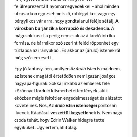
felülreprezentált nyomornegyedekkel – ahol minden
utcasarkon egy zsebmetsző, rablógyilkos vagy egy
bérgyilkos vár arra, hogy gondtalanul feléje sétálj.
A
városban burjánzik a korrupció és dekadencia.
A
mágusok kasztja pedig nem csak az állandó intrika
forrása, de bármikor szó szerint feléd röppenhet egy
tűzlabda az irányukból. És akkor az (áruló) istenekről
még szó sem esett.
Egy jó fantasy-ben, amilyen
Az áruló isten
is majdnem,
az istenek magától értetődően nem igazán jóságos
nagyapa-figurák. Sokkal inkább az emberek felé
közönnyel forduló kiismerhetetlen lények, akik
eközben mégis feltétlen engedelmességet és alázatot
követelnek. Nos,
Az áruló isten
istenségei
pontosan
ilyenek. Ráadásul
veszettül kegyetlenek
is. Nem nagy
csoda tehát, hogy Edrin Walker hidegre tette
egyiküket. Úgy értem, állítólag.