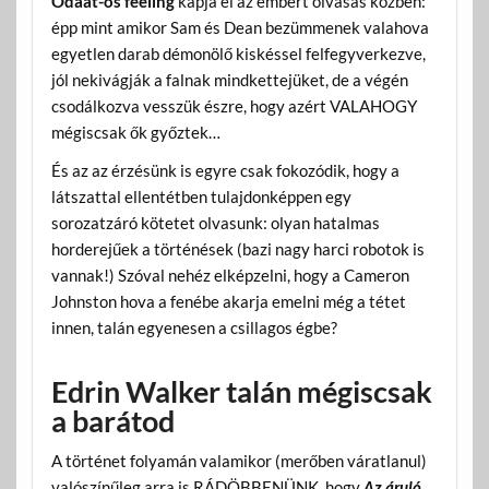
Odaát-os feeling
kapja el az embert olvasás közben:
épp mint amikor Sam és Dean bezümmenek valahova
egyetlen darab démonölő kiskéssel felfegyverkezve,
jól nekivágják a falnak mindkettejüket, de a végén
csodálkozva vesszük észre, hogy azért VALAHOGY
mégiscsak ők győztek…
És az az érzésünk is egyre csak fokozódik, hogy a
látszattal ellentétben tulajdonképpen egy
sorozatzáró kötetet olvasunk: olyan hatalmas
horderejűek a történések (bazi nagy harci robotok is
vannak!) Szóval nehéz elképzelni, hogy a Cameron
Johnston hova a fenébe akarja emelni még a tétet
innen, talán egyenesen a csillagos égbe?
Edrin Walker talán mégiscsak
a barátod
A történet folyamán valamikor (merőben váratlanul)
valószínűleg arra is RÁDÖBBENÜNK, hogy
Az áruló