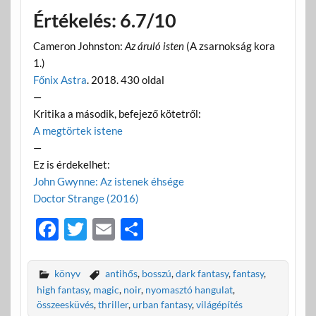
Értékelés: 6.7/10
Cameron Johnston:
Az áruló isten
(A zsarnokság kora
1.)
Főnix Astra
. 2018. 430 oldal
—
Kritika a második, befejező kötetről:
A megtörtek istene
—
Ez is érdekelhet:
John Gwynne: Az istenek éhsége
Doctor Strange (2016)
F
T
E
O
ac
w
m
ss
e
itt
ail
za
könyv
antihős
,
bosszú
,
dark fantasy
,
fantasy
,
b
er
m
high fantasy
,
magic
,
noir
,
nyomasztó hangulat
,
összeesküvés
,
thriller
,
urban fantasy
,
világépítés