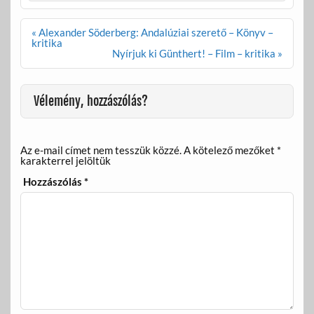
o
e
o
g
Bejegyzés
« Alexander Söderberg: Andalúziai szerető – Könyv –
k
navigáció
kritika
Nyírjuk ki Günthert! – Film – kritika »
Vélemény, hozzászólás?
Az e-mail címet nem tesszük közzé.
A kötelező mezőket
*
karakterrel jelöltük
Hozzászólás
*