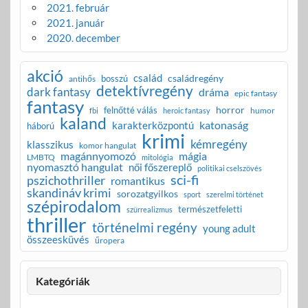
2021. február
2021. január
2020. december
akció
család
családregény
bosszú
antihős
detektívregény
dark fantasy
dráma
epic fantasy
fantasy
horror
felnőtté válás
humor
fbi
heroic fantasy
kaland
katonaság
karakterközpontú
háború
krimi
kémregény
klasszikus
komor hangulat
magánnyomozó
mágia
LMBTQ
mitológia
nyomasztó hangulat
női főszereplő
politikai cselszövés
sci-fi
pszichothriller
romantikus
skandináv krimi
sorozatgyilkos
sport
szerelmi történet
szépirodalom
természetfeletti
szürrealizmus
thriller
történelmi regény
young adult
összeesküvés
űropera
Kategóriák