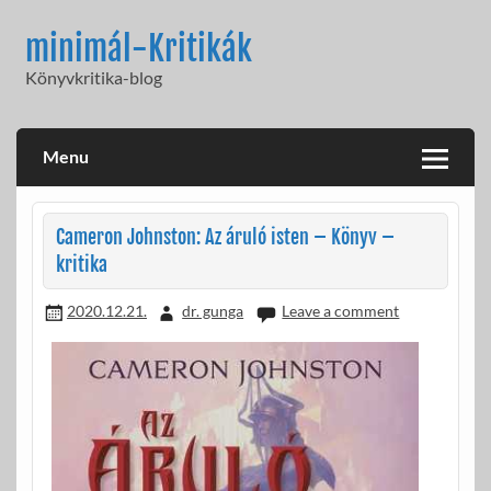
Skip
to
minimál-Kritikák
content
Könyvkritika-blog
Menu
Cameron Johnston: Az áruló isten – Könyv –
kritika
2020.12.21.
dr. gunga
Leave a comment