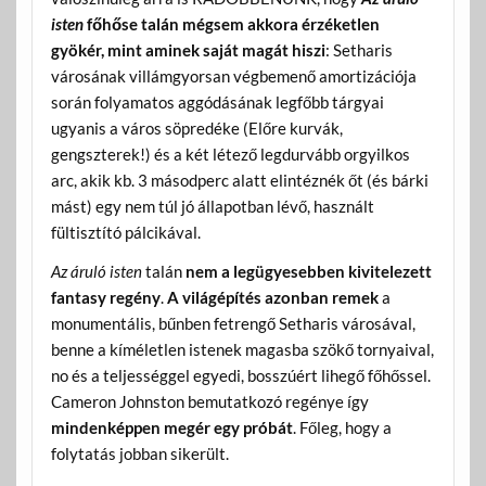
isten
főhőse talán mégsem akkora érzéketlen
gyökér, mint aminek saját magát hiszi
: Setharis
városának villámgyorsan végbemenő amortizációja
során folyamatos aggódásának legfőbb tárgyai
ugyanis a város söpredéke (Előre kurvák,
gengszterek!) és a két létező legdurvább orgyilkos
arc, akik kb. 3 másodperc alatt elintéznék őt (és bárki
mást) egy nem túl jó állapotban lévő, használt
fültisztító pálcikával.
Az áruló isten
talán
nem a legügyesebben kivitelezett
fantasy regény
.
A világépítés azonban remek
a
monumentális, bűnben fetrengő Setharis városával,
benne a kíméletlen istenek magasba szökő tornyaival,
no és a teljességgel egyedi, bosszúért lihegő főhőssel.
Cameron Johnston bemutatkozó regénye így
mindenképpen megér egy próbát
. Főleg, hogy a
folytatás jobban sikerült.