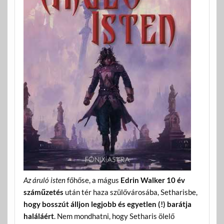
Az áruló isten
főhőse, a mágus
Edrin Walker
10 év
száműzetés
után tér haza szülővárosába, Setharisbe,
hogy bosszút álljon legjobb és egyetlen (!) barátja
haláláért
. Nem mondhatni, hogy Setharis ölelő