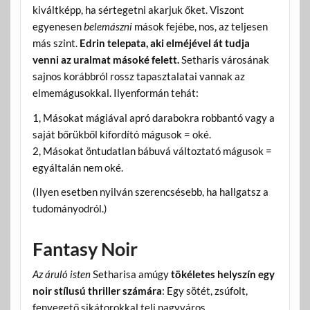
kiváltképp, ha sértegetni akarjuk őket. Viszont
egyenesen
belemászni
mások fejébe, nos, az teljesen
más szint.
Edrin telepata, aki elméjével át tudja
venni az uralmat másoké felett.
Setharis városának
sajnos korábbról rossz tapasztalatai vannak az
elmemágusokkal. Ilyenformán tehát:
1, Másokat mágiával apró darabokra robbantó vagy a
saját bőrükből kifordító mágusok = oké.
2, Másokat öntudatlan bábuvá változtató mágusok =
egyáltalán nem oké.
(Ilyen esetben nyilván szerencsésebb, ha hallgatsz a
tudományodról.)
Fantasy Noir
Az áruló isten
Setharisa amúgy
tökéletes helyszín egy
noir stílusú thriller számára
: Egy sötét, zsúfolt,
fenyegető sikátorokkal teli nagyváros,