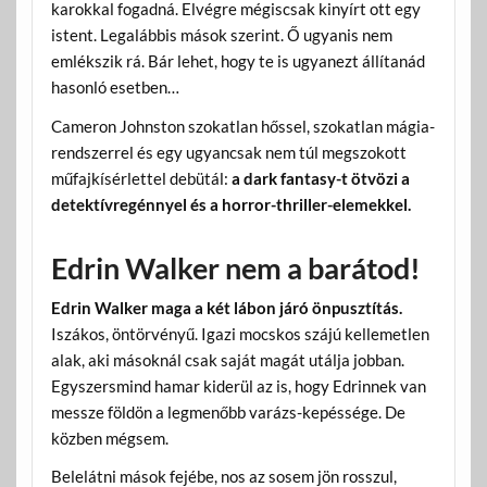
karokkal fogadná. Elvégre mégiscsak kinyírt ott egy
istent. Legalábbis mások szerint. Ő ugyanis nem
emlékszik rá. Bár lehet, hogy te is ugyanezt állítanád
hasonló esetben…
Cameron Johnston szokatlan hőssel, szokatlan mágia-
rendszerrel és egy ugyancsak nem túl megszokott
műfajkísérlettel debütál:
a dark fantasy-t ötvözi a
detektívregénnyel és a horror-thriller-elemekkel.
Edrin Walker nem a barátod!
Edrin Walker maga a két lábon járó önpusztítás.
Iszákos, öntörvényű. Igazi mocskos szájú kellemetlen
alak, aki másoknál csak saját magát utálja jobban.
Egyszersmind hamar kiderül az is, hogy Edrinnek van
messze földön a legmenőbb varázs-kepéssége. De
közben mégsem.
Belelátni mások fejébe, nos az sosem jön rosszul,