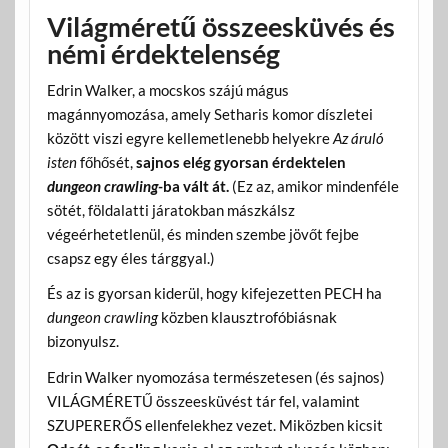
Világméretű összeesküvés és
némi érdektelenség
Edrin Walker, a mocskos szájú mágus
magánnyomozása, amely Setharis komor díszletei
között viszi egyre kellemetlenebb helyekre
Az áruló
isten
főhősét,
sajnos elég gyorsan érdektelen
dungeon crawling-
ba vált át.
(Ez az, amikor mindenféle
sötét, földalatti járatokban mászkálsz
végeérhetetlenül, és minden szembe jövőt fejbe
csapsz egy éles tárggyal.)
És az is gyorsan kiderül, hogy kifejezetten PECH ha
dungeon crawling
közben klausztrofóbiásnak
bizonyulsz.
Edrin Walker nyomozása természetesen (és sajnos)
VILÁGMÉRETŰ összeesküvést tár fel, valamint
SZUPERERŐS ellenfelekhez vezet. Miközben kicsit