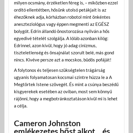
milyen ocsmány, érzéketlen féreg is, – miközben ezzel
ordító ellentétben, hősünk utolsó petákjait is az
éhezőknek adja, kórházban robotol mint önkéntes
aneszteziológus vagy éppen megmenti az EGÉSZ
bolygót. Edrin állandó önostorozása nyilván a hős
egyedivé tételét szolgálja. A lóláb azonban kilóg:
Edrinnel, azon kívül, hogy jó adag cinizmus,
tiszteletlenség és önsajnálat szorult belé, más gond
nincs. Kivéve persze azt a mocskos, büdös pofáját!
A folytonos és teljesen szükségtelen trágárság
ugyanis folyamatosan kocsmai szintre húzza le a A
Megtörtek Istene szövegét. És mint a csúnya beszédű
kisgyerekek esetében az oviban, most sem könnyű
rájönni, hogy a megbotránkoztatáson kívül mi is lehet
a célja.
Cameron Johnston
emlékezetes hőst alkot… és…