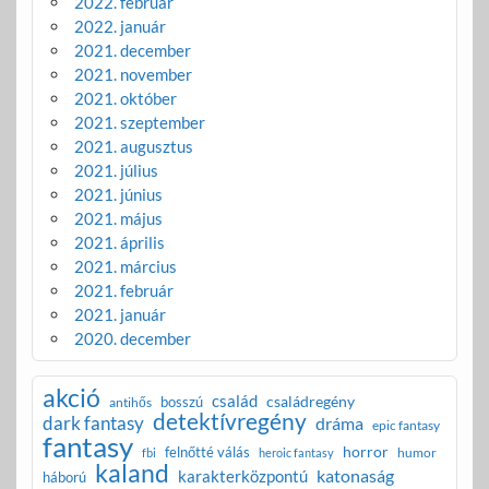
2022. február
2022. január
2021. december
2021. november
2021. október
2021. szeptember
2021. augusztus
2021. július
2021. június
2021. május
2021. április
2021. március
2021. február
2021. január
2020. december
akció
család
családregény
bosszú
antihős
detektívregény
dark fantasy
dráma
epic fantasy
fantasy
horror
felnőtté válás
humor
fbi
heroic fantasy
kaland
katonaság
karakterközpontú
háború