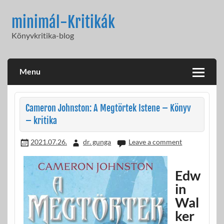
Skip
to
minimál-Kritikák
content
Könyvkritika-blog
Menu
Cameron Johnston: A Megtörtek Istene – Könyv
– kritika
2021.07.26.
dr. gunga
Leave a comment
Edw
in
Wal
ker