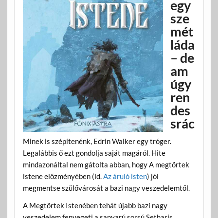
egy
sze
mét
láda
– de
am
úgy
ren
des
srác
Minek is szépítenénk, Edrin Walker egy tróger.
Legalábbis ő ezt gondolja saját magáról. Hite
mindazonáltal nem gátolta abban, hogy A megtörtek
istene előzményében (ld.
Az áruló isten
) jól
megmentse szülővárosát a bazi nagy veszedelemtől.
A Megtörtek Istenében tehát újabb bazi nagy
veszedelem fenyegeti a sanyarú sorsú Setharis