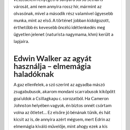
városát, ami nem annyira rossz hír, mármint az
olvasónak, mivel a második rész valamivel ügyesebb
munka, mint az első. A történet jobban kidolgozott,
érthetőbb és kevesebb öncélú idétlenkedés meg
ügyetlen jelenet (naturista nagymama, khm) került a
lapjaira.
Edwin Walker az agyát
használja – elmemágia
haladóknak
A gaz ellenfelek, a szó szerint az agyadba mászó
zsugabubusok, akarom mondani scarrabusok kiköpött
goa’uldok a Csillagkapu c. sorozatból. Ha Cameron
Johnston helyében vagyok, én biztos onnét csórtam
volna az ötletet… Ez elsőre jó bénának tűnik, és hát
kicsit az is, de annyira azért mégsem, mert Edrin az
elmemágia kiváló művelője, mint ahogy ezek a kis