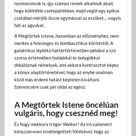
nyomoroncok is, így számos remek alkalmuk akad,
hogy különféle csetepatékban, majd végül egy epikus
csatában mérjék össze egymással az eszüket… vagyis
hát az agyukat.
A Megtörtek Istene, hasonlóan az előzményhez, nem
mentes a felesleges és bombasztikus körítéstől. A
galaktikus léptékű háttértörténetben például a szó
szoros értelmében holdakkal és bolygókkal
dobálóznak némelyek, ami akkora kontrasztot képez
a könyv alaptörténetével, hogy az enyhe unalmon
kívül más érdemi hatást képtelen kiváltani.
Szerencsére csak pár oldal az egész.
A Megtörtek Istene öncélúan
vulgáris, hogy csesznéd meg!
És hogy mekkora tróger Walker? Az író valamiért
kényszeresen ismételgetteti főhősével, hogy az