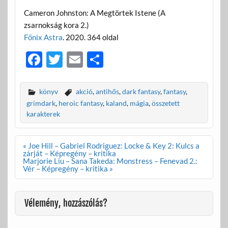
Cameron Johnston: A Megtörtek Istene (A
zsarnokság kora 2.)
Főnix Astra
. 2020. 364 oldal
F
T
E
O
ac
w
m
ss
e
itt
ail
za
könyv
akció
,
antihős
,
dark fantasy
,
fantasy
,
b
er
m
grimdark
,
heroic fantasy
,
kaland
,
mágia
,
összetett
karakterek
o
e
o
g
Bejegyzés
« Joe Hill – Gabriel Rodriguez: Locke & Key 2: Kulcs a
k
navigáció
zárját – Képregény – kritika
Marjorie Liu – Sana Takeda: Monstress – Fenevad 2.:
Vér – Képregény – kritika »
Vélemény, hozzászólás?