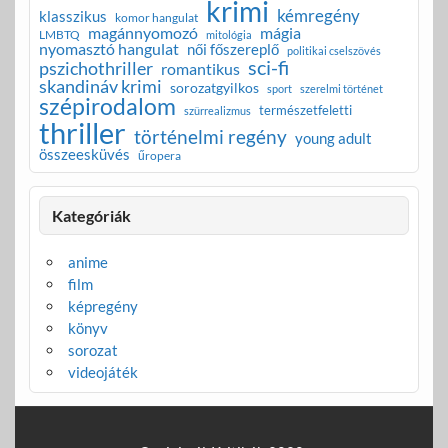
krimi
kémregény
klasszikus
komor hangulat
magánnyomozó
mágia
LMBTQ
mitológia
nyomasztó hangulat
női főszereplő
politikai cselszövés
sci-fi
pszichothriller
romantikus
skandináv krimi
sorozatgyilkos
sport
szerelmi történet
szépirodalom
természetfeletti
szürrealizmus
thriller
történelmi regény
young adult
összeesküvés
űropera
Kategóriák
anime
film
képregény
könyv
sorozat
videojáték