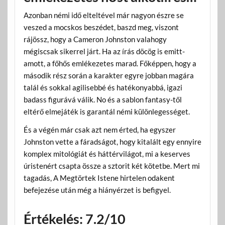
Azonban némi idő elteltével már nagyon észre se
veszed a mocskos beszédet, baszd meg, viszont
rájössz, hogy a Cameron Johnston valahogy
mégiscsak sikerrel járt. Ha az írás döcög is emitt-
amott, a főhős emlékezetes marad. Főképpen, hogy a
második rész során a karakter egyre jobban magára
talál és sokkal agilisebbé és hatékonyabbá, igazi
badass figurává válik. No és a sablon fantasy-től
eltérő elmejáték is garantál némi különlegességet.
És a végén már csak azt nem érted, ha egyszer
Johnston vette a fáradságot, hogy kitalált egy ennyire
komplex mitológiát és háttérvilágot, mi a keserves
úristenért csapta össze a sztorit két kötetbe. Mert mi
tagadás, A Megtörtek Istene hirtelen odakent
befejezése után még a hiányérzet is befigyel.
Értékelés: 7.2/10