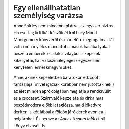
Egy ellenállhatatlan
személyiség varázsa
Anne Shirley nem mindennapi árva, az egyszer biztos.
Ha esetleg kritikát készülnél írni Lucy Maud
Montgomery könyvéről és már előre megfogalmaztál
volna néhány éles mondatot a mások hasába lyukat
beszélő emberekről, akik a világból is képesek
kikergetni, hát valószínűleg egész egyszerűen
kénytelen lennél kihagyni őket…
Anne, akinek képzeletbeli barátokon edződött
fantáziája (mivel igaziak korábban nem jutottak neki)
az élet minden apró dolgában meglátja a rendkívülit
és a csodásat. Szárnyaló képzelete és cirkalmas
beszédmodora előbb letaglózza, majd jókedvre
deríteni a két lábbal a földön járó derék avonlea-i
polgárokat. És persze az
Anne otthonra talál
című
könyv olvasóit is.