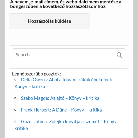
A nevem, e-mail címem, és weboldalcímem mentése a
böngészőben a következő hozzászólásomhoz.
Legnépszerűbb posztok:
Delia Owens: Ahol a folyami rákok énekelnek –
Könyv – kritika
Szabó Magda: Az ajtó – Könyv – kritika
Frank Herbert: A Dűne – Könyv – kritika
Guzel Jahina: Zulejka kinyitja a szemét – Könyv –
kritika