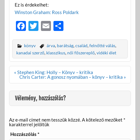
Ez is érdekelhet:
Winston Graham: Ross Poldark
F
T
E
O
ac
w
m
ss
e
itt
ail
za
könyv
árva
,
barátság
,
család
,
felnőtté válás
,
b
er
m
kanadai szerző
,
klasszikus
,
női főszereplő
,
vidéki élet
o
e
Bejegyzés
« Stephen King: Holly – Könyv – kritika
o
g
navigáció
Chris Carter: A gonosz nyomában – könyv – kritika »
k
Vélemény, hozzászólás?
Az e-mail címet nem tesszük közzé.
A kötelező mezőket
*
karakterrel jelöltük
Hozzászólás
*