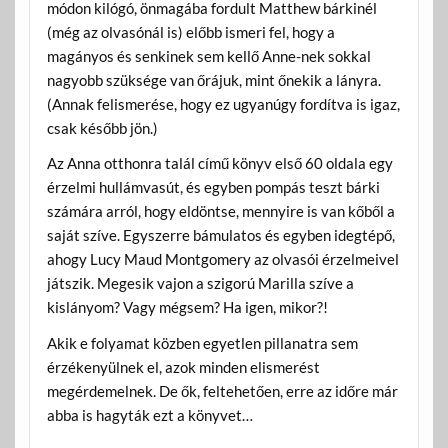
módon kilógó, önmagába fordult Matthew bárkinél
(még az olvasónál is) előbb ismeri fel, hogy a
magányos és senkinek sem kellő Anne-nek sokkal
nagyobb szüksége van őrájuk, mint őnekik a lányra.
(Annak felismerése, hogy ez ugyanúgy fordítva is igaz,
csak később jön.)
Az Anna otthonra talál című könyv első 60 oldala egy
érzelmi hullámvasút, és egyben pompás teszt bárki
számára arról, hogy eldöntse, mennyire is van kőből a
saját szíve. Egyszerre bámulatos és egyben idegtépő,
ahogy Lucy Maud Montgomery az olvasói érzelmeivel
játszik. Megesik vajon a szigorú Marilla szíve a
kislányom? Vagy mégsem? Ha igen, mikor?!
Akik e folyamat közben egyetlen pillanatra sem
érzékenyülnek el, azok minden elismerést
megérdemelnek. De ők, feltehetően, erre az időre már
abba is hagyták ezt a könyvet…