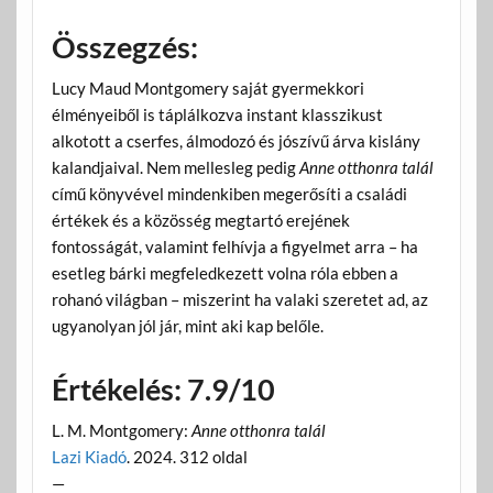
Összegzés:
Lucy Maud Montgomery saját gyermekkori
élményeiből is táplálkozva instant klasszikust
alkotott a cserfes, álmodozó és jószívű árva kislány
kalandjaival. Nem mellesleg pedig
Anne otthonra talál
című könyvével mindenkiben megerősíti a családi
értékek és a közösség megtartó erejének
fontosságát, valamint felhívja a figyelmet arra – ha
esetleg bárki megfeledkezett volna róla ebben a
rohanó világban – miszerint ha valaki szeretet ad, az
ugyanolyan jól jár, mint aki kap belőle.
Értékelés: 7.9/10
L. M. Montgomery:
Anne otthonra talál
Lazi Kiadó
. 2024. 312 oldal
—