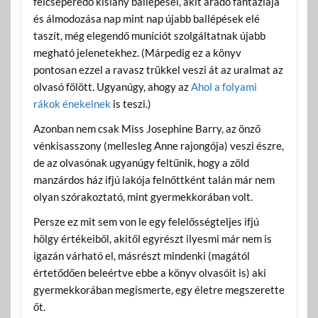
felcseperedő kislány ballépései, akit áradó fantáziája
és álmodozása nap mint nap újabb ballépések elé
taszít, még elegendő muníciót szolgáltatnak újabb
megható jelenetekhez. (Márpedig ez a könyv
pontosan ezzel a ravasz trükkel veszi át az uralmat az
olvasó fölött. Ugyanúgy, ahogy az
Ahol a folyami
rákok énekelnek
is teszi.)
Azonban nem csak Miss Josephine Barry, az önző
vénkisasszony (mellesleg Anne rajongója) veszi észre,
de az olvasónak ugyanúgy feltűnik, hogy a zöld
manzárdos ház ifjú lakója felnőttként talán már nem
olyan szórakoztató, mint gyermekkorában volt.
Persze ez mit sem von le egy felelősségteljes ifjú
hölgy értékeiből, akitől egyrészt ilyesmi már nem is
igazán várható el, másrészt mindenki (magától
értetődően beleértve ebbe a könyv olvasóit is) aki
gyermekkorában megismerte, egy életre megszerette
őt.