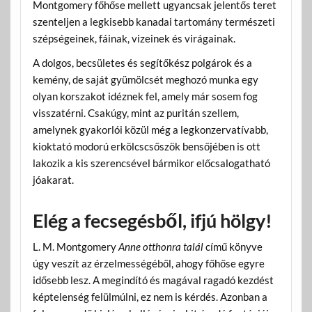
Montgomery főhőse mellett ugyancsak jelentős teret
szenteljen a legkisebb kanadai tartomány természeti
szépségeinek, fáinak, vizeinek és virágainak.
A dolgos, becsületes és segítőkész polgárok és a
kemény, de saját gyümölcsét meghozó munka egy
olyan korszakot idéznek fel, amely már sosem fog
visszatérni. Csakúgy, mint az puritán szellem,
amelynek gyakorlói közül még a legkonzervatívabb,
kioktató modorú erkölcscsőszök bensőjében is ott
lakozik a kis szerencsével bármikor előcsalogatható
jóakarat.
Elég a fecsegésből, ifjú hölgy!
L. M. Montgomery
Anne otthonra talál
című könyve
úgy veszít az érzelmességéből, ahogy főhőse egyre
idősebb lesz. A megindító és magával ragadó kezdést
képtelenség felülmúlni, ez nem is kérdés. Azonban a