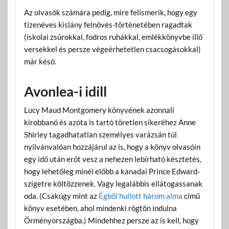
Az olvasók számára pedig, mire felismerik, hogy egy
tizenéves kislány felnövés-történetében ragadtak
(iskolai zsúrokkal, fodros ruhákkal, emlékkönyvbe illő
versekkel és persze végeérhetetlen csacsogásokkal)
már késő.
Avonlea-i idill
Lucy Maud Montgomery könyvének azonnali
kirobbanó és azóta is tartó töretlen sikeréhez Anne
Shirley tagadhatatlan személyes varázsán túl
nyilvánvalóan hozzájárul az is, hogy a könyv olvasóin
egy idő után erőt vesz a nehezen lebírható késztetés,
hogy lehetőleg minél előbb a kanadai Prince Edward-
szigetre költözzenek. Vagy legalábbis ellátogassanak
oda. (Csakúgy mint az
Égből hullott három alma
című
könyv esetében, ahol mindenki rögtön indulna
Örményországba.) Mindehhez persze az is kell, hogy