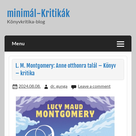
Skip
to
minimál-Kritikák
content
Könyvkritika-blog
Menu
L. M. Montgomery: Anne otthonra talál – Könyv
– kritika
2024.08.08.
dr. gunga
Leave a comment