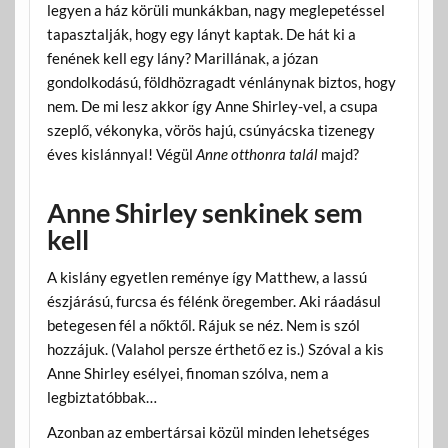
legyen a ház körüli munkákban, nagy meglepetéssel
tapasztalják, hogy egy lányt kaptak. De hát ki a
fenének kell egy lány? Marillának, a józan
gondolkodású, földhözragadt vénlánynak biztos, hogy
nem. De mi lesz akkor így Anne Shirley-vel, a csupa
szeplő, vékonyka, vörös hajú, csúnyácska tizenegy
éves kislánnyal! Végül
Anne otthonra talál
majd?
Anne Shirley senkinek sem
kell
A kislány egyetlen reménye így Matthew, a lassú
észjárású, furcsa és félénk öregember. Aki ráadásul
betegesen fél a nőktől. Rájuk se néz. Nem is szól
hozzájuk. (Valahol persze érthető ez is.) Szóval a kis
Anne Shirley esélyei, finoman szólva, nem a
legbiztatóbbak…
Azonban az embertársai közül minden lehetséges