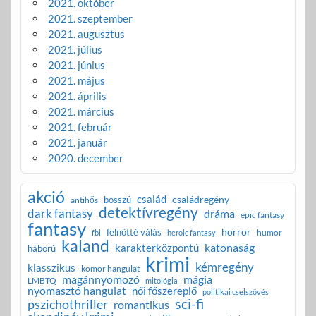
2021. október
2021. szeptember
2021. augusztus
2021. július
2021. június
2021. május
2021. április
2021. március
2021. február
2021. január
2020. december
akció
család
családregény
bosszú
antihős
detektívregény
dark fantasy
dráma
epic fantasy
fantasy
horror
felnőtté válás
humor
fbi
heroic fantasy
kaland
katonaság
karakterközpontú
háború
krimi
kémregény
klasszikus
komor hangulat
magánnyomozó
mágia
LMBTQ
mitológia
nyomasztó hangulat
női főszereplő
politikai cselszövés
sci-fi
pszichothriller
romantikus