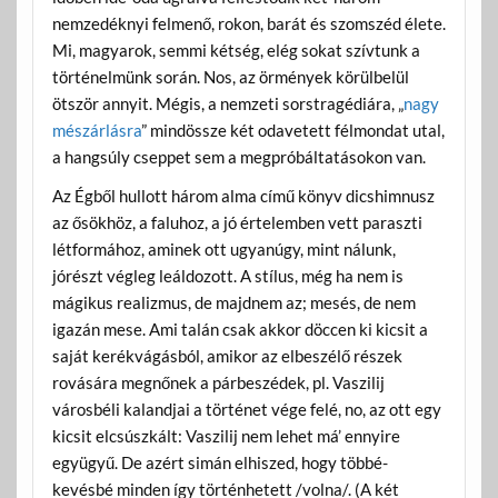
nemzedéknyi felmenő, rokon, barát és szomszéd élete.
Mi, magyarok, semmi kétség, elég sokat szívtunk a
történelmünk során. Nos, az örmények körülbelül
ötször annyit. Mégis, a nemzeti sorstragédiára, „
nagy
mészárlásra
” mindössze két odavetett félmondat utal,
a hangsúly cseppet sem a megpróbáltatásokon van.
Az Égből hullott három alma című könyv dicshimnusz
az ősökhöz, a faluhoz, a jó értelemben vett paraszti
létformához, aminek ott ugyanúgy, mint nálunk,
jórészt végleg leáldozott. A stílus, még ha nem is
mágikus realizmus, de majdnem az; mesés, de nem
igazán mese. Ami talán csak akkor döccen ki kicsit a
saját kerékvágásból, amikor az elbeszélő részek
rovására megnőnek a párbeszédek, pl. Vaszilij
városbéli kalandjai a történet vége felé, no, az ott egy
kicsit elcsúszkált: Vaszilij nem lehet má’ ennyire
együgyű. De azért simán elhiszed, hogy többé-
kevésbé minden így történhetett /volna/. (A két