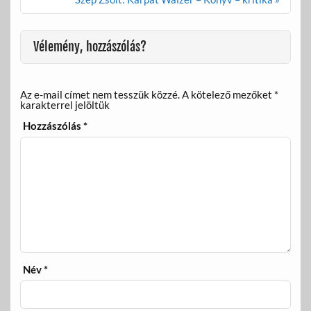
o
g
k
Vélemény, hozzászólás?
Az e-mail címet nem tesszük közzé.
A kötelező mezőket
*
karakterrel jelöltük
Hozzászólás
*
Név
*