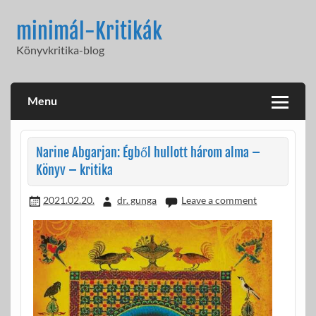
Skip
to
minimál-Kritikák
content
Könyvkritika-blog
Menu
Narine Abgarjan: Égből hullott három alma –
Könyv – kritika
2021.02.20.
dr. gunga
Leave a comment