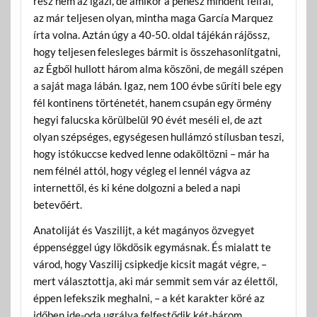
rész nem az igazi, de amikor a penész mindent felfal,
az már teljesen olyan, mintha maga García Marquez
írta volna. Aztán úgy a 40-50. oldal tájékán rájössz,
hogy teljesen felesleges bármit is összehasonlítgatni,
az Égből hullott három alma köszöni, de megáll szépen
a saját maga lábán. Igaz, nem 100 évbe sűríti bele egy
fél kontinens történetét, hanem csupán egy örmény
hegyi falucska körülbelül 90 évét meséli el, de azt
olyan szépséges, egységesen hullámzó stílusban teszi,
hogy istókuccse kedved lenne odaköltözni – már ha
nem félnél attól, hogy végleg el lennél vágva az
internettől, és ki kéne dolgozni a beled a napi
betevőért.
Anatoliját és Vaszilijt, a két magányos özvegyet
éppenséggel úgy lökdösik egymásnak. És mialatt te
várod, hogy Vaszilij csipkedje kicsit magát végre, –
mert választottja, aki már semmit sem vár az élettől,
éppen lefekszik meghalni, – a két karakter köré az
időben ide-oda ugrálva felfestődik két-három