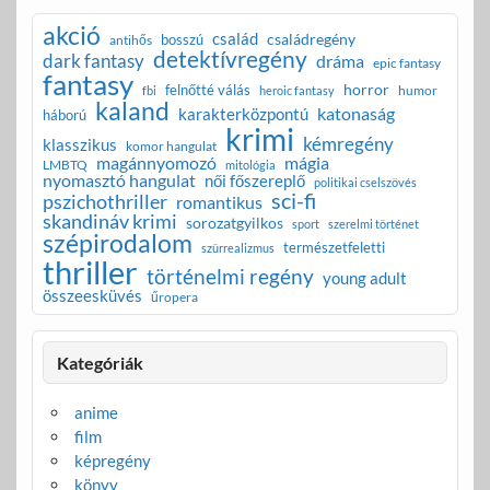
akció
család
családregény
bosszú
antihős
detektívregény
dark fantasy
dráma
epic fantasy
fantasy
horror
felnőtté válás
humor
fbi
heroic fantasy
kaland
katonaság
karakterközpontú
háború
krimi
kémregény
klasszikus
komor hangulat
magánnyomozó
mágia
LMBTQ
mitológia
nyomasztó hangulat
női főszereplő
politikai cselszövés
sci-fi
pszichothriller
romantikus
skandináv krimi
sorozatgyilkos
sport
szerelmi történet
szépirodalom
természetfeletti
szürrealizmus
thriller
történelmi regény
young adult
összeesküvés
űropera
Kategóriák
anime
film
képregény
könyv