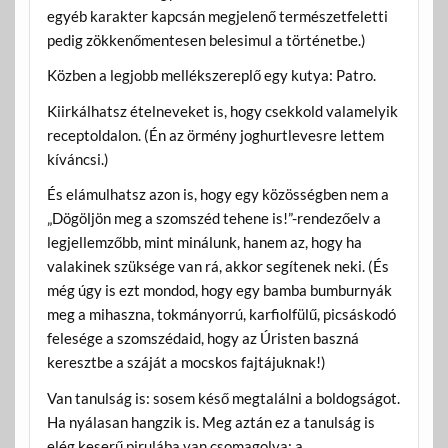
egyéb karakter kapcsán megjelenő természetfeletti
pedig zökkenőmentesen belesimul a történetbe.)
Közben a legjobb mellékszereplő egy kutya: Patro.
Kiirkálhatsz ételneveket is, hogy csekkold valamelyik
receptoldalon. (Én az örmény joghurtlevesre lettem
kíváncsi.)
És elámulhatsz azon is, hogy egy közösségben nem a
„Dögöljön meg a szomszéd tehene is!”-rendezőelv a
legjellemzőbb, mint minálunk, hanem az, hogy ha
valakinek szüksége van rá, akkor segítenek neki. (És
még úgy is ezt mondod, hogy egy bamba bumburnyák
meg a mihaszna, tokmányorrú, karfiolfülű, picsáskodó
felesége a szomszédaid, hogy az Úristen baszná
keresztbe a száját a mocskos fajtájuknak!)
Van tanulság is: sosem késő megtalálni a boldogságot.
Ha nyálasan hangzik is. Meg aztán ez a tanulság is
elég keserű pirulába van csomagolva; a