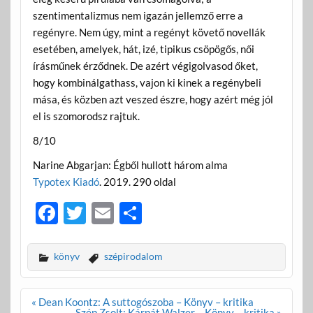
szentimentalizmus nem igazán jellemző erre a
regényre. Nem úgy, mint a regényt követő novellák
esetében, amelyek, hát, izé, tipikus csöpögős, női
írásműnek érződnek. De azért végigolvasod őket,
hogy kombinálgathass, vajon ki kinek a regénybeli
mása, és közben azt veszed észre, hogy azért még jól
el is szomorodsz rajtuk.
8/10
Narine Abgarjan: Égből hullott három alma
Typotex Kiadó
. 2019. 290 oldal
F
T
E
O
ac
w
m
ss
e
itt
ail
za
könyv
szépirodalom
b
er
m
o
e
Bejegyzés
« Dean Koontz: A suttogószoba – Könyv – kritika
navigáció
Szép Zsolt: Kárpát Walzer – Könyv – kritika »