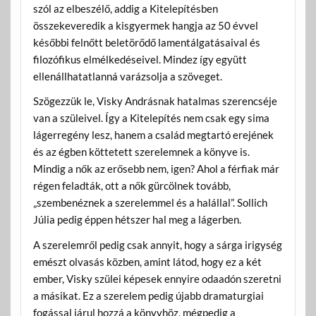
szól az elbeszélő, addig a Kitelepítésben
összekeveredik a kisgyermek hangja az 50 évvel
későbbi felnőtt beletörődő lamentálgatásaival és
filozófikus elmélkedéseivel. Mindez így együtt
ellenállhatatlanná varázsolja a szöveget.
Szögezzük le, Visky Andrásnak hatalmas szerencséje
van a szüleivel. Így a Kitelepítés nem csak egy sima
lágerregény lesz, hanem a család megtartó erejének
és az égben köttetett szerelemnek a könyve is.
Mindig a nők az erősebb nem, igen? Ahol a férfiak már
régen feladták, ott a nők gürcölnek tovább,
„szembenéznek a szerelemmel és a halállal”. Sollich
Júlia pedig éppen hétszer hal meg a lágerben.
A szerelemről pedig csak annyit, hogy a sárga irigység
emészt olvasás közben, amint látod, hogy ez a két
ember, Visky szülei képesek ennyire odaadón szeretni
a másikat. Ez a szerelem pedig újabb dramaturgiai
fogással járul hozzá a könyvhöz, mégpedig a