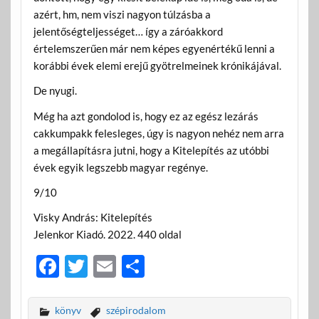
azért, hm, nem viszi nagyon túlzásba a
jelentőségteljességet… így a záróakkord
értelemszerűen már nem képes egyenértékű lenni a
korábbi évek elemi erejű gyötrelmeinek krónikájával.
De nyugi.
Még ha azt gondolod is, hogy ez az egész lezárás
cakkumpakk felesleges, úgy is nagyon nehéz nem arra
a megállapításra jutni, hogy a Kitelepítés az utóbbi
évek egyik legszebb magyar regénye.
9/10
Visky András: Kitelepítés
Jelenkor Kiadó. 2022. 440 oldal
F
T
E
O
ac
w
m
ss
e
itt
ail
za
könyv
szépirodalom