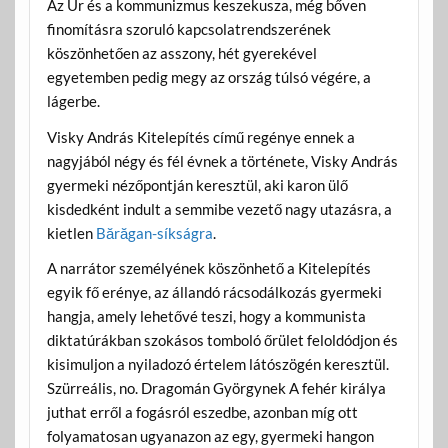
Az Úr és a kommunizmus keszekusza, még bőven
finomításra szoruló kapcsolatrendszerének
köszönhetően az asszony, hét gyerekével
egyetemben pedig megy az ország túlsó végére, a
lágerbe.
Visky András Kitelepítés című regénye ennek a
nagyjából négy és fél évnek a története, Visky András
gyermeki nézőpontján keresztül, aki karon ülő
kisdedként indult a semmibe vezető nagy utazásra, a
kietlen
Bărăgan-síkságra
.
A narrátor személyének köszönhető a Kitelepítés
egyik fő erénye, az állandó rácsodálkozás gyermeki
hangja, amely lehetővé teszi, hogy a kommunista
diktatúrákban szokásos tomboló őrület feloldódjon és
kisimuljon a nyiladozó értelem látószögén keresztül.
Szürreális, no. Dragomán Györgynek A fehér királya
juthat erről a fogásról eszedbe, azonban míg ott
folyamatosan ugyanazon az egy, gyermeki hangon