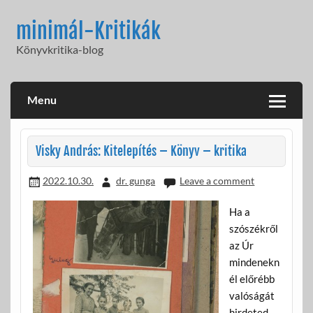
Skip
to
minimál-Kritikák
content
Könyvkritika-blog
Menu
Visky András: Kitelepítés – Könyv – kritika
2022.10.30.
dr. gunga
Leave a comment
Ha a
szószékről
az Úr
mindenekn
él előrébb
valóságát
hirdeted