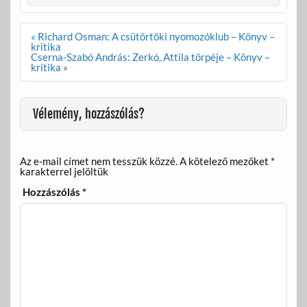
b
er
m
o
e
Bejegyzés
« Richard Osman: A csütörtöki nyomozóklub – Könyv –
navigáció
kritika
o
g
Cserna-Szabó András: Zerkó, Attila törpéje – Könyv –
kritika »
k
Vélemény, hozzászólás?
Az e-mail címet nem tesszük közzé.
A kötelező mezőket
*
karakterrel jelöltük
Hozzászólás
*