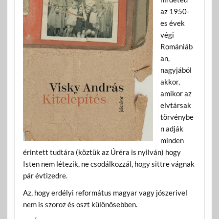
az 1950-
es évek
végi
Romániáb
an,
nagyjából
akkor,
amikor az
elvtársak
törvénybe
n adják
minden
érintett tudtára (köztük az Úréra is nyilván) hogy
Isten nem létezik, ne csodálkozzál, hogy sittre vágnak
pár évtizedre.
Az, hogy erdélyi református magyar vagy jószerivel
nem is szoroz és oszt különösebben.