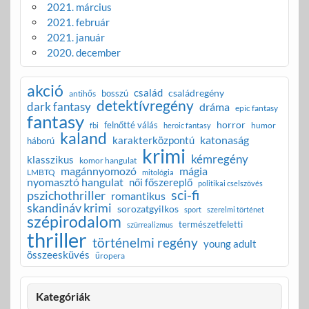
2021. március
2021. február
2021. január
2020. december
akció
család
családregény
bosszú
antihős
detektívregény
dark fantasy
dráma
epic fantasy
fantasy
horror
felnőtté válás
humor
fbi
heroic fantasy
kaland
katonaság
karakterközpontú
háború
krimi
kémregény
klasszikus
komor hangulat
magánnyomozó
mágia
LMBTQ
mitológia
nyomasztó hangulat
női főszereplő
politikai cselszövés
sci-fi
pszichothriller
romantikus
skandináv krimi
sorozatgyilkos
sport
szerelmi történet
szépirodalom
természetfeletti
szürrealizmus
thriller
történelmi regény
young adult
összeesküvés
űropera
Kategóriák