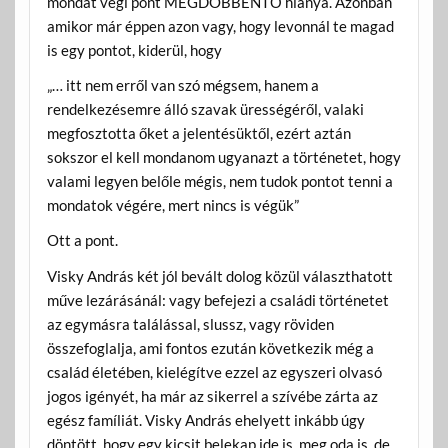
mondat végi pont MEGDÖBBENTŐ hiánya. Azonban
amikor már éppen azon vagy, hogy levonnál te magad
is egy pontot, kiderül, hogy
„… itt nem erről van szó mégsem, hanem a
rendelkezésemre álló szavak ürességéről, valaki
megfosztotta őket a jelentésüktől, ezért aztán
sokszor el kell mondanom ugyanazt a történetet, hogy
valami legyen belőle mégis, nem tudok pontot tenni a
mondatok végére, mert nincs is végük”
Ott a pont.
Visky András két jól bevált dolog közül választhatott
műve lezárásánál: vagy befejezi a családi történetet
az egymásra találással, slussz, vagy röviden
összefoglalja, ami fontos ezután következik még a
család életében, kielégítve ezzel az egyszeri olvasó
jogos igényét, ha már az sikerrel a szívébe zárta az
egész famíliát. Visky András ehelyett inkább úgy
döntött, hogy egy kicsit belekap ide is, meg oda is, de