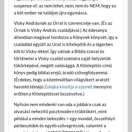
suspense-el: az nem lehet, nem, nem és NEM, hogy ez
a két ember ne találjon újra egymásra.
Visky Andrásnak az Úrral is szerencséje van. (És az
Úrnak is Visky András családjával.) Az édesanya
állandóan magával hordozza a Könyvek könyvét, így a
családdal együtt az Urat is kitelepítik és a lágerben
köt ki Visky-ékkel. Így válnak a Biblia szavai és
történetei a Visky-család számára saját helyzetük
tükörképévé, megélt valósággá. A Kitelepítés című
könyv pedig bibliai erejű, áradó szövegfolyammá.
(Érdekes, hogy a közelmúltban világsikert aratott
hasonló témájú
Zulejka kinyitja a szemét
mennyire
erőtlen a Kitelepítéssel összevetve.)
Nyilván nem mindenki van oda a jobbára csak az
olvasást nehezítő posztmodern trükkökért, mint
például a minden bekezdés = egy mondat, összefolyó
párbeszédek és egyéb szövegrészek, valamint a