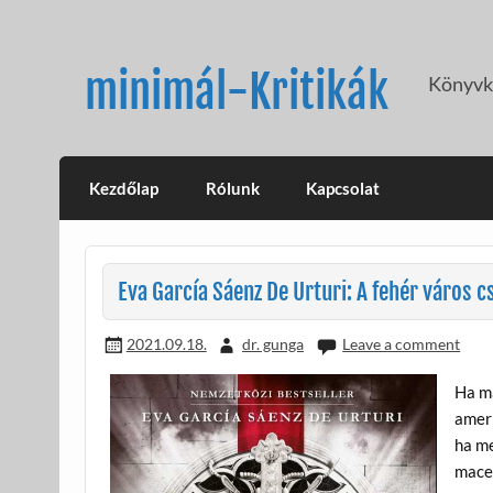
Skip
to
content
minimál-Kritikák
Könyvkr
Kezdőlap
Rólunk
Kapcsolat
Eva García Sáenz De Urturi: A fehér város 
2021.09.18.
dr. gunga
Leave a comment
Ha má
ameri
ha me
macer