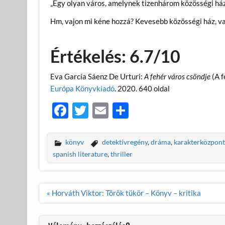
„Egy olyan város, amelynek tizenhárom közösségi ház
Hm, vajon mi kéne hozzá? Kevesebb közösségi ház, va
Értékelés: 6.7/10
Eva García Sáenz De Urturi:
A fehér város csöndje
(A f
Európa Könyvkiadó
. 2020. 640 oldal
F
T
E
O
ac
w
m
ss
e
itt
ail
za
könyv
detektívregény
,
dráma
,
karakterközpon
b
er
m
spanish literature
,
thriller
o
e
o
g
Bejegyzés
« Horváth Viktor: Török tükör – Könyv – kritika
navigáció
k