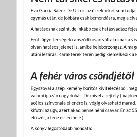
Eva García Sáenz De Urturi az érzelmeket sem tudja 
egymás után, de jobbára csak bemondásra, meg a civ
A hatásosnak szánt, de inkább csak hatásvadász fejez
Fenti ügyetlenségek rapszódikusan váltakoznak a vis
olyan hatásos jelenet is, amibe beleborzongsz. A ma
utáni lezárás. Karakterek terén pedig kiemelkedik a k
A fehér város csöndjétől
Egyszóval a szép, kemény borítós kivitelezésből, meg
valami igazán nagy dobás. De mivel a rejtély (majdnem
acélos színvonala ellenére is, végig olvasható marad
kifutni az ügy, azért akad benne némi csavar. Én az 556
először, a fene essen belé.)
A könyv legostobább mondata: