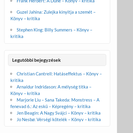
Frank Herbert: A Dűne – Könyv – kritika
Guzel Jahina: Zulejka kinyitja a szemét –
Könyv – kritika
Stephen King: Billy Summers – Könyv –
kritika
Legutóbbi bejegyzések
Christian Cantrell: Hatáseffektus – Könyv –
kritika
Arnaldur Indridason: A mélység titka –
Könyv – kritika
Marjorie Liu – Sana Takeda: Monstress – A
fenevad 6.: Az eskü – Képregény – kritika
Jen Beagin: A Nagy Svájci – Könyv – kritika
Jo Nesbø: Vérségi kötelék – Könyv – kritika