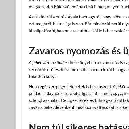
megvan, ld. a Különvélemény című filmet, milyen fra
Az is kiderül a derék Ayala hadnagyról, hogy néha a s
ezt magáról, biztos így is van. Bár mindez kimerül ol
kihallgatásról, hanem csak utána. Jól le is basszák ér
Zavaros nyomozás és ü
A fehér város csöndje
című könyvben a nyomozás is nag
rendőrök erőfeszítéseinek hála, hanem inkább hogy 
töketlen kutya.
Néha egészen gagyi jelenetek is becsúsznak
A fehér 
például a dagadék srác kihallgatását, – amit, ugye, m
szlenghasználat. De ügyetlenek és túlmagyarázottak a
zavaró, bekezdésenkénti nézőpontváltásokat is siker
Nem túl sikeres hatás