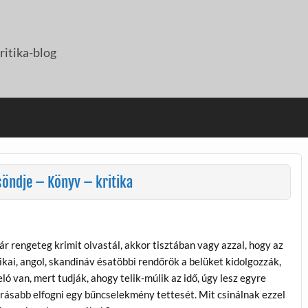
itika-blog
csöndje – Könyv – kritika
r rengeteg krimit olvastál, akkor tisztában vagy azzal, hogy az
kai, angol, skandináv ésatöbbi rendőrök a belüket kidolgozzák,
ló van, mert tudják, ahogy telik-múlik az idő, úgy lesz egyre
ásabb elfogni egy bűncselekmény tettesét. Mit csinálnak ezzel