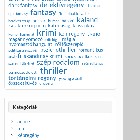
detektívregény
dark fantasy
dráma
fantasy
felnőtté válás
epic fantasy
fbi
kaland
horror
háború
humor
heroic fantasy
katonaság
karakterközpontú
klasszikus
krimi
kémregény
komor hangulat
LMBTQ
magánnyomozó
mágia
mitológia
nyomasztó hangulat
női főszereplő
pszichothriller
romantikus
politikai cselszövés
sci-fi
skandináv krimi
sorozatgyilkos
sport
szépirodalom
szerelmi történet
szürrealizmus
thriller
természetfeletti
történelmi regény
young adult
összeesküvés
űropera
Kategóriák
anime
film
képregény