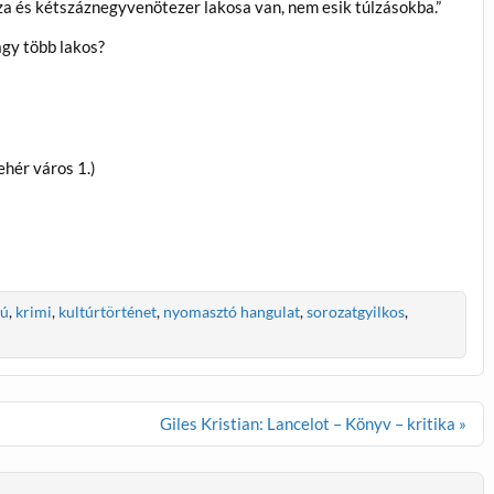
a és kétszáznegyvenötezer lakosa van, nem esik túlzásokba.”
gy több lakos?
ehér város 1.)
tú
,
krimi
,
kultúrtörténet
,
nyomasztó hangulat
,
sorozatgyilkos
,
Giles Kristian: Lancelot – Könyv – kritika »