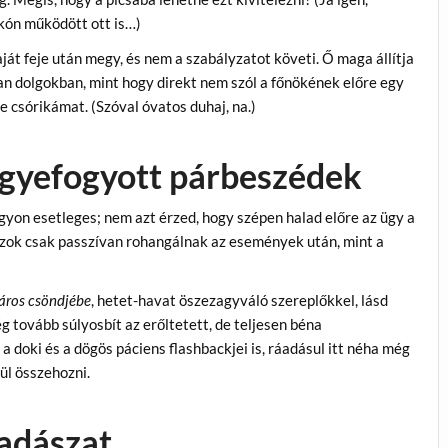
nkón működött ott is…)
aját feje után megy, és nem a szabályzatot követi. Ő maga állítja
yan dolgokban, mint hogy direkt nem szól a főnökének előre egy
te csórikámat. (Szóval óvatos duhaj, na.)
gyefogyott párbeszédek
yon esetleges; nem azt érzed, hogy szépen halad előre az ügy a
azok csak passzívan rohangálnak az események után, mint a
város csöndjébe
, hetet-havat öszezagyváló szereplőkkel, lásd
ég tovább súlyosbít az erőltetett, de teljesen béna
 doki és a dögös páciens flashbackjei is, ráadásul itt néha még
ül összehozni.
vadászat