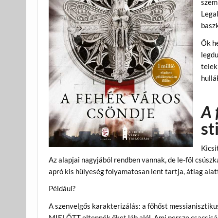
szem
Lega
baszk
Ők hé
legdu
telek
hullá
A 
st
Kicsi
Az alapjai nagyjából rendben vannak, de le-föl csúszk
apró kis hülyeség folyamatosan lent tartja, átlag alatt
Például?
A szenvelgős karakterizálás: a főhőst messianisztik
MIELŐTT eltennék őket láb alól. Ami persze csacsiság.