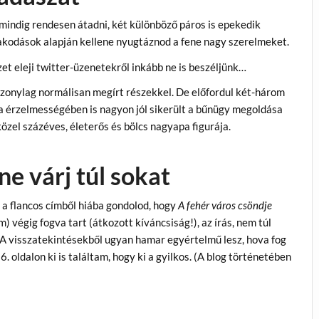
mindig rendesen átadni, két különböző páros is epekedik
akodások alapján kellene nyugtáznod a fene nagy szerelmeket.
et eleji twitter-üzenetekről inkább ne is beszéljünk…
zonylag normálisan megírt részekkel. De előfordul két-három
ga érzelmességében is nagyon jól sikerült a bűnügy megoldása
özel százéves, életerős és bölcs nagyapa figurája.
ne várj túl sokat
 a flancos címből hiába gondolod, hogy
A fehér város csöndje
) végig fogva tart (átkozott kíváncsiság!), az írás, nem túl
. A visszatekintésekből ugyan hamar egyértelmű lesz, hova fog
. oldalon ki is találtam, hogy ki a gyilkos. (A blog történetében