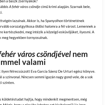
ben a baszk zsernyákok?
lábbis
A fehér város csöndje
című krimi alapján. Szarnak bele,
i.
tvégén lazulnak. Akkor is, ha Spanyolhon történetének
rvább sorozatgyilkosa öldösi halomra a fél várost. Lemennek a
re kertészkedni, meg intézik a közelgő esküvőjüket, ilyesmi. A
k meg hegyekben tornyosulnak.
fehér város csöndjével
nem
immel valami
t ilyen félrecsúszott Eva García Sáenz De Urturi egész könyve.
ál a színvonal. Nincsen semmi igazán nagy gond vele, de a sok
i szinten.
us küldetéstudat hajtja, hogy mindenkit megmentsen, még
 Mégis, hogy a picsába lehetne ezt kivitelezni? (Ja igen,