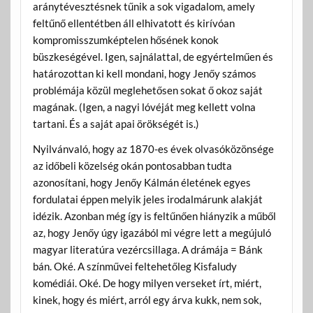
aránytévesztésnek tűnik a sok vigadalom, amely
feltűnő ellentétben áll elhivatott és kirívóan
kompromisszumképtelen hősének konok
büszkeségével. Igen, sajnálattal, de egyértelműen és
határozottan ki kell mondani, hogy Jenőy számos
problémája közül meglehetősen sokat ő okoz saját
magának. (Igen, a nagyi lóvéját meg kellett volna
tartani. És a saját apai örökségét is.)
Nyilvánvaló, hogy az 1870-es évek olvasóközönsége
az időbeli közelség okán pontosabban tudta
azonosítani, hogy Jenőy Kálmán életének egyes
fordulatai éppen melyik jeles irodalmárunk alakját
idézik. Azonban még így is feltűnően hiányzik a műből
az, hogy Jenőy úgy igazából mi végre lett a megújuló
magyar literatúra vezércsillaga. A drámája = Bánk
bán. Oké. A színművei feltehetőleg Kisfaludy
komédiái. Oké. De hogy milyen verseket írt, miért,
kinek, hogy és miért, arról egy árva kukk, nem sok,