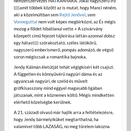
nemzetszervezés HÁTRÁNYÁRA. Jókai nagyszerű író
((((amit többek között az is mutat, hogy Manci néném,
aki a közelmúltban sem
Rejtő Jenővel
, sem
Vonneguttal
nem volt képes megbirkózni, az És mégis
mozog a földet hibátlanul vette + A szivárvány
közepett című fejezet tájleírása láttán azonnal dobsz
egy hátast))) szórakoztató, széles látókörű,
nagyszerű emberismerő, pompás adomázó, de végső
soron mégiscsak a romantika bajnoka.
Jenőy Kálmán életútját tehát végigkíséri két csajszi.
A független és könnyűvérű nagyúri dáma és az
ugyancsak nagyúri, de szelíd és művelt
grófkisasszony mind eggyel magasabb ligában
játszanak, mint a köznemes költő. Mégis mindketten
elérhető közelségbe kerülnek.
A 21. századi olvasó már hajlik arra a feltételezésre,
hogy Jenőy bármelyiküket megtarthatná, ha
valamivel több LAZASÁG, no meg türelem lakozna