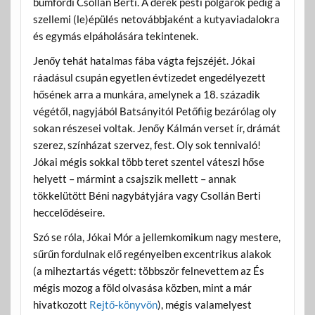
bumfordi Csollán Berti. A derék pesti polgárok pedig a
szellemi (le)épülés netovábbjaként a kutyaviadalokra
és egymás elpáholására tekintenek.
Jenőy tehát hatalmas fába vágta fejszéjét. Jókai
ráadásul csupán egyetlen évtizedet engedélyezett
hősének arra a munkára, amelynek a 18. századik
végétől, nagyjából Batsányitól Petőfiig bezárólag oly
sokan részesei voltak. Jenőy Kálmán verset ír, drámát
szerez, színházat szervez, fest. Oly sok tennivaló!
Jókai mégis sokkal több teret szentel váteszi hőse
helyett – mármint a csajszik mellett – annak
tökkelütött Béni nagybátyjára vagy Csollán Berti
heccelődéseire.
Szó se róla, Jókai Mór a jellemkomikum nagy mestere,
sűrűn fordulnak elő regényeiben excentrikus alakok
(a miheztartás végett: többször felnevettem az És
mégis mozog a föld olvasása közben, mint a már
hivatkozott
Rejtő-könyvön
), mégis valamelyest