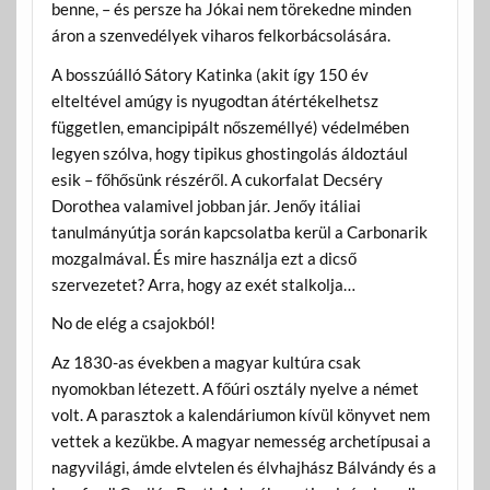
benne, – és persze ha Jókai nem törekedne minden
áron a szenvedélyek viharos felkorbácsolására.
A bosszúálló Sátory Katinka (akit így 150 év
elteltével amúgy is nyugodtan átértékelhetsz
független, emancipipált nőszeméllyé) védelmében
legyen szólva, hogy tipikus ghostingolás áldoztául
esik – főhősünk részéről. A cukorfalat Decséry
Dorothea valamivel jobban jár. Jenőy itáliai
tanulmányútja során kapcsolatba kerül a Carbonarik
mozgalmával. És mire használja ezt a dicső
szervezetet? Arra, hogy az exét stalkolja…
No de elég a csajokból!
Az 1830-as években a magyar kultúra csak
nyomokban létezett. A főúri osztály nyelve a német
volt. A parasztok a kalendáriumon kívül könyvet nem
vettek a kezükbe. A magyar nemesség archetípusai a
nagyvilági, ámde elvtelen és élvhajhász Bálvándy és a