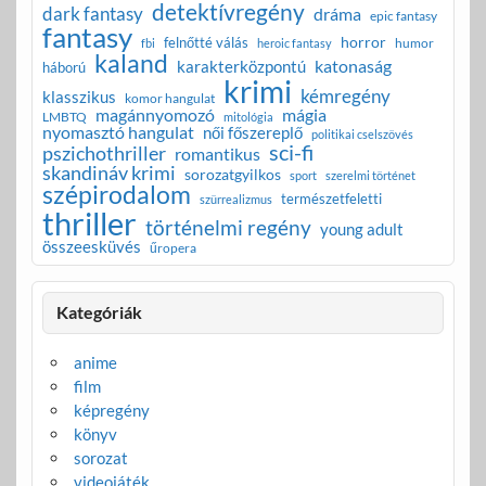
detektívregény
dark fantasy
dráma
epic fantasy
fantasy
horror
felnőtté válás
humor
fbi
heroic fantasy
kaland
katonaság
karakterközpontú
háború
krimi
kémregény
klasszikus
komor hangulat
magánnyomozó
mágia
LMBTQ
mitológia
nyomasztó hangulat
női főszereplő
politikai cselszövés
sci-fi
pszichothriller
romantikus
skandináv krimi
sorozatgyilkos
sport
szerelmi történet
szépirodalom
természetfeletti
szürrealizmus
thriller
történelmi regény
young adult
összeesküvés
űropera
Kategóriák
anime
film
képregény
könyv
sorozat
videojáték