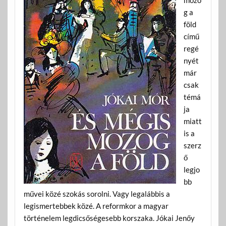
g a
föld
című
regé
nyét
már
csak
témá
ja
miatt
is a
szerz
ő
legjo
bb
művei közé szokás sorolni. Vagy legalábbis a
legismertebbek közé. A reformkor a magyar
történelem legdicsőségesebb korszaka. Jókai Jenőy