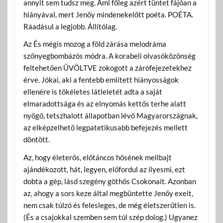
annyit sem tudsz meg. Ami főleg azért tüntet fájóan a
hiányával, mert Jenőy mindenekelőtt poéta. POÉTA.
Ráadásul a legjobb. Állítólag.
Az És mégis mozog a föld zárása melodráma
szőnyegbombázós módra. A korabeli olvasóközönség
feltehetően ÜVÖLTVE zokogott a zárófejezetekhez
érve. Jókai, aki a fentebb említett hiányosságok
ellenére is tökéletes látleletét adta a saját
elmaradottsága és az elnyomás kettős terhe alatt
nyögő, tetszhalott állapotban lévő Magyarországnak,
az elképzelhető legpatetikusabb befejezés mellett
döntött.
Az, hogy életerős, előtáncos hősének mellbajt
ajándékozott, hát, legyen, előfordul az ilyesmi, ezt
dobta a gép, lásd szegény göthös Csokonait. Azonban
az, ahogy a sors keze által megbüntette Jenőy exeit,
nem csak túlzó és felesleges, de még életszerűtlen is.
(És a csajokkal szemben sem túl szép dolog.) Ugyanez