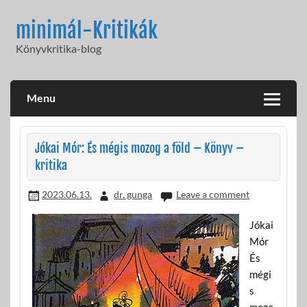
Skip
to
minimál-Kritikák
content
Könyvkritika-blog
Menu
Jókai Mór: És mégis mozog a föld – Könyv –
kritika
2023.06.13.
dr. gunga
Leave a comment
Jókai
Mór
És
mégi
s
mozo