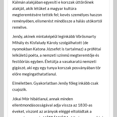
Kálmán alakjában egyesíti e korszak úttörőinek
alakját, akik létüket a magyar kultúra
megteremtésére tették fel; kevés személyes haszon
reményében, elismerést mindössze a hálás utókortól
remélve.
Jenőy, akinek mintaképéül leginkább Vörösmarty
Mihály és Kisfaludy Károly szolgálhatott (de
nyomokban Katona Józsefet is tartalmaz) a prófétai
lelkületű poéta, a nemzeti színmű megteremtője és
festőóriás egyben. Életútja a vasakaratú nemzeti
gigászé, aki egy egy tunya korszak posványában tör
előre megingathatatlanul.
Elméletben. Gyakorlatban Jenőy főleg inkább csak
csajozik.
Jókai Mór hibátlanul, annak minden
ellentmondásosságával adja vissza az 1830-as
éveket, viszont az arányok eléggé eltolódtak a