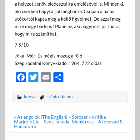
a helyzet Jenőy piedesztálra emelésével is. Mindenki,
aki cserben hagyta, jól megbánta. Csupán a hálás
utókortól kapta meg a kellő figyelmet. De azzal meg
mire megy bárki is? Pláne az, aki nagyon is jól tudta,
hogy mire számíthat.
7.5/10
Jókai Mór: És mégis mozog a föld
Szépirodalmi Könyvkiadó. 1984. 722 oldal
F
T
E
O
ac
w
m
ss
e
itt
ail
za
könyv
szépirodalom
b
er
m
o
e
Bejegyzés
« Az angolok (The English) – Sorozat – kritika
navigáció
Marjorie Liu – Sana Takeda: Monstress – A fenevad 5.:
o
g
Hadiárva »
k