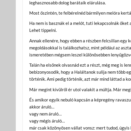
leghasznosabb dolog barátaik elárulása.
Most őszintén, te felbérelnéd bármilyen melóra kert
Ha nem is basznák el a melót, tuti lekapcsolnák őket 
Lehet tippelni.
Annak ellenére, hogy ebben a részben felcsillan egy k
megoldásokkal is találkozhatsz, mint például az aszt
ismeretében mégsem leszel különösebben lenyűgözv
Talán ha elsőnek olvasnád ezt a részt, még meg is len
bebizonyosodik, hogy a Haláltanok sulija nem több egy
történik. Ami pedig történik, azt már mind láttad a k
Már megint kívülről ér utol valakit a múltja. Már megin
És amikor egyik nebuló kapcsán a képregény ravaszul
akkor áruló…
vagy nem áruló…
vagy mégis áruló…
már csak közönyösen vállat vonsz: mert tudod, úgyi