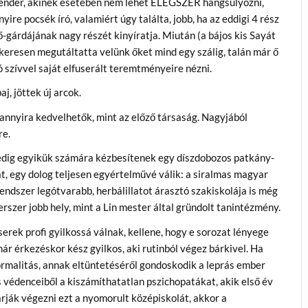
nder, akinek esetében nem lehet ELÉGSZER hangsúlyozni,
ire pocsék író, valamiért úgy találta, jobb, ha az eddigi 4 rész
ő-gárdájának nagy részét kinyíratja. Miután (a bájos kis Sayát
ikeresen megutáltatta velünk őket mind egy szálig, talán már ő
ó szívvel saját elfuserált teremtményeire nézni.
aj, jöttek új arcok.
annyira kedvelhetők, mint az előző társaság. Nagyjából
e.
dig egyikük számára kézbesítenek egy díszdobozos patkány-
t, egy dolog teljesen egyértelművé válik: a siralmas magyar
endszer legótvarabb, herbálillatot árasztó szakiskolája is még
rszer jobb hely, mint a Lin mester által gründolt tanintézmény.
erek profi gyilkossá válnak, kellene, hogy e sorozat lényege
ár érkezéskor kész gyilkos, aki rutinból végez bárkivel. Ha
ormalitás, annak eltüntetéséről gondoskodik a leprás ember
 védenceiből a kiszámíthatatlan pszichopatákat, akik első év
ják végezni ezt a nyomorult középiskolát, akkor a