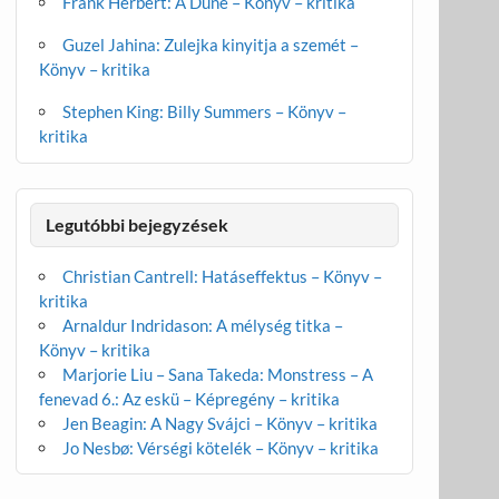
Frank Herbert: A Dűne – Könyv – kritika
Guzel Jahina: Zulejka kinyitja a szemét –
Könyv – kritika
Stephen King: Billy Summers – Könyv –
kritika
Legutóbbi bejegyzések
Christian Cantrell: Hatáseffektus – Könyv –
kritika
Arnaldur Indridason: A mélység titka –
Könyv – kritika
Marjorie Liu – Sana Takeda: Monstress – A
fenevad 6.: Az eskü – Képregény – kritika
Jen Beagin: A Nagy Svájci – Könyv – kritika
Jo Nesbø: Vérségi kötelék – Könyv – kritika