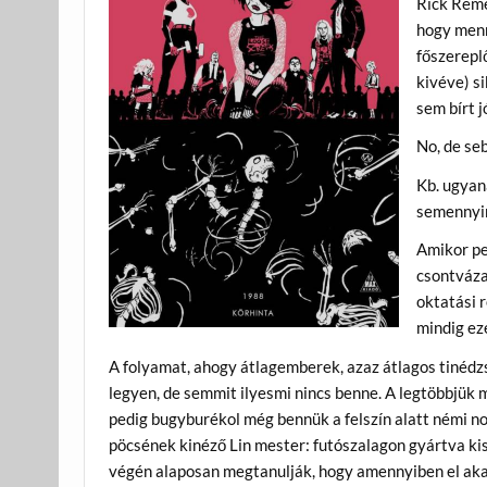
Rick Reme
hogy menny
főszerepl
kivéve) s
sem bírt j
No, de seb
Kb. ugyan
semennyir
Amikor pe
csontváza
oktatási r
mindig eze
A folyamat, ahogy átlagemberek, azaz átlagos tinédzs
legyen, de semmit ilyesmi nincs benne. A legtöbbjük m
pedig bugyburékol még bennük a felszín alatt némi n
pöcsének kinéző Lin mester: futószalagon gyártva kis
végén alaposan megtanulják, hogy amennyiben el akar