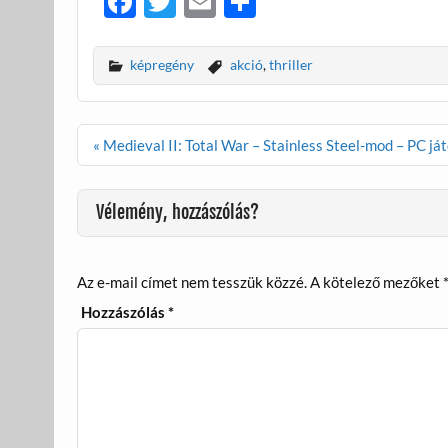
F
T
E
O
ac
w
m
ss
e
itt
ail
za
képregény
akció
,
thriller
b
er
m
o
e
Bejegyzés
« Medieval II: Total War – Stainless Steel-mod – PC ját
o
g
navigáció
k
Vélemény, hozzászólás?
Az e-mail címet nem tesszük közzé.
A kötelező mezőket
Hozzászólás
*