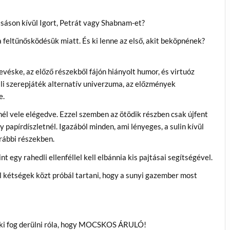
ásáson kívül Igort, Petrát vagy Shabnam-et?
a feltűnősködésük miatt. És ki lenne az első, akit beköpnének?
evéske, az előző részekből fájón hiányolt humor, és virtuóz
ali szerepjáték alternatív univerzuma, az előzmények
e.
nél vele elégedve. Ezzel szemben az ötödik részben csak újfent
 papírdíszletnél. Igazából minden, ami lényeges, a sulin kívül
orábbi részekben.
t egy rahedli ellenféllel kell elbánnia kis pajtásai segítségével.
 kétségek közt próbál tartani, hogy a sunyi gazember most
s ki fog derülni róla, hogy MOCSKOS ÁRULÓ!