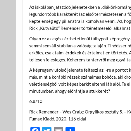
Az iskolában játszódó jelenetekben a „diákönkormán
legundorítóbb karakterét (az első természetesen a f
képtelenség egy pillanatra is komolyan venni. Az, ho
Rick „Kutyaütő” Remender történetmesélői alkalmat
Olyan ez az egész érthetetlenül túlhypolt képregény
semmi sem áll stabilan a valóság talaján. Tinédzser
erkölcs, csak talmi érdekek és értelmetlen törtetés. 
teljesen felesleges. Koherens tantervről meg egyáltal
A képregény utolsó jelenete felteszi az i-re a ponto
más, mint a korábbi részek szánalmas bohóca, aki dr
véletlenségből volt képes bárkit eltenni láb alól. Te
minutumban, ahogy előrántja a stukkerét?
6.8/10
Rick Remender – Wes Craig: Orgyilkos osztály 5. – K
Fumax Kiadó. 2020. 116 oldal