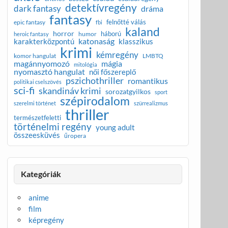
detektívregény
dark fantasy
dráma
fantasy
felnőtté válás
epic fantasy
fbi
kaland
horror
háború
humor
heroic fantasy
katonaság
karakterközpontú
klasszikus
krimi
kémregény
komor hangulat
LMBTQ
magánnyomozó
mágia
mitológia
nyomasztó hangulat
női főszereplő
pszichothriller
romantikus
politikai cselszövés
sci-fi
skandináv krimi
sorozatgyilkos
sport
szépirodalom
szerelmi történet
szürrealizmus
thriller
természetfeletti
történelmi regény
young adult
összeesküvés
űropera
Kategóriák
anime
film
képregény