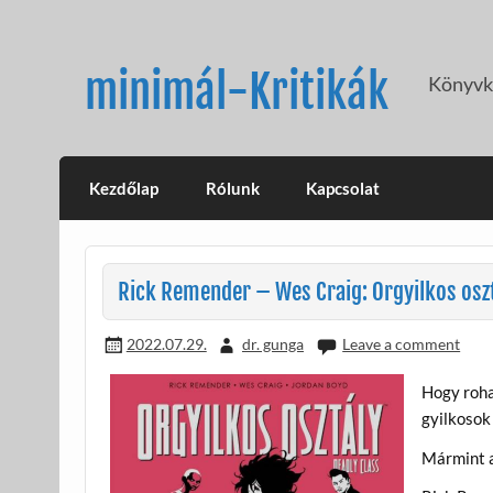
Skip
to
content
minimál-Kritikák
Könyvkr
Kezdőlap
Rólunk
Kapcsolat
Rick Remender – Wes Craig: Orgyilkos oszt
2022.07.29.
dr. gunga
Leave a comment
Hogy rohan
gyilkosok
Mármint a