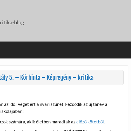
itika-blog
ály 5. – Körhinta – Képregény – kritika
 az idő! Véget ért a nyári szünet, kezdődik az új tanév a
 iskolájában!
zok számára, akik életben maradtak az
előző kötetből
.