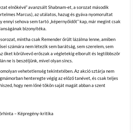
yzat elnökévé” avanzsált Shabnam-et, a sorozat második
örtelmes Marcus), az utálatos, hazug és gyáva nyomorultat
gy ennyi sehova sem tartó „képernyőidőt” kap, már megint csak
lanságának bizonyítéka.
-sorozat, mintha csak Remender őrült lázálma lenne, amiben
 hősei számára nem létezik sem barátság, sem szerelem, sem
Az őket körülvevő erőszak a végletekig elborult és legtöbbször
án ne is beszéljünk, mivel olyan sincs.
t komolyan vehetetlenség tekintetében. Az akció sztárja nem
ogmámorban henteregte végig az előző tanévet, és csak teljes
 elhiszed, hogy nem lőné tökön saját magát abban a szent
örhinta – Képregény-kritika