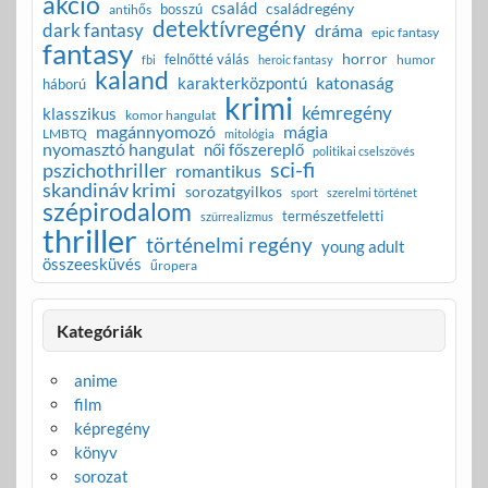
akció
család
családregény
bosszú
antihős
detektívregény
dark fantasy
dráma
epic fantasy
fantasy
horror
felnőtté válás
humor
fbi
heroic fantasy
kaland
katonaság
karakterközpontú
háború
krimi
kémregény
klasszikus
komor hangulat
magánnyomozó
mágia
LMBTQ
mitológia
nyomasztó hangulat
női főszereplő
politikai cselszövés
sci-fi
pszichothriller
romantikus
skandináv krimi
sorozatgyilkos
sport
szerelmi történet
szépirodalom
természetfeletti
szürrealizmus
thriller
történelmi regény
young adult
összeesküvés
űropera
Kategóriák
anime
film
képregény
könyv
sorozat