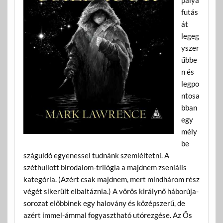
futás
át
legeg
yszer
űbbe
n és
legpo
ntosa
bban
egy
mély
be
száguldó egyenessel tudnánk szemléltetni. A
széthullott birodalom-trilógia a majdnem zseniális
kategória. (Azért csak majdnem, mert mindhárom rész
végét sikerült elbaltáznia.) A vörös királynő háborúja-
sorozat előbbinek egy halovány és középszerű, de
azért ímmel-ámmal fogyasztható utórezgése. Az Ős