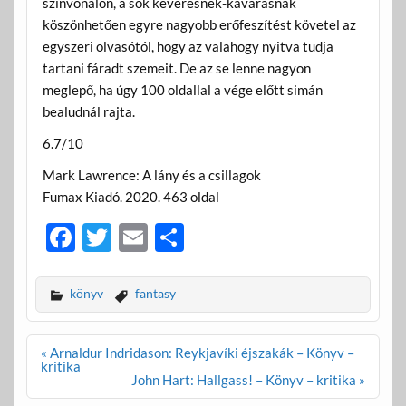
színvonalon, a sok keverésnek-kavarásnak
köszönhetően egyre nagyobb erőfeszítést követel az
egyszeri olvasótól, hogy az valahogy nyitva tudja
tartani fáradt szemeit. De az se lenne nagyon
meglepő, ha úgy 100 oldallal a vége előtt simán
bealudnál rajta.
6.7/10
Mark Lawrence: A lány és a csillagok
Fumax Kiadó. 2020. 463 oldal
F
T
E
O
ac
w
m
ss
e
itt
ail
za
könyv
fantasy
b
er
m
o
e
Bejegyzés
« Arnaldur Indridason: Reykjavíki éjszakák – Könyv –
navigáció
kritika
o
g
John Hart: Hallgass! – Könyv – kritika »