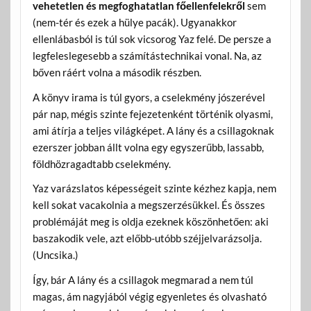
vehetetlen és megfoghatatlan főellenfelekről
sem
(nem-tér és ezek a hülye pacák). Ugyanakkor
ellenlábasból is túl sok vicsorog Yaz felé. De persze a
legfeleslegesebb a számítástechnikai vonal. Na, az
bőven ráért volna a második részben.
A könyv irama is túl gyors, a cselekmény jószerével
pár nap, mégis szinte fejezetenként történik olyasmi,
ami átírja a teljes világképet. A lány és a csillagoknak
ezerszer jobban állt volna egy egyszerűbb, lassabb,
földhözragadtabb cselekmény.
Yaz varázslatos képességeit szinte kézhez kapja, nem
kell sokat vacakolnia a megszerzésükkel. És összes
problémáját meg is oldja ezeknek köszönhetően: aki
baszakodik vele, azt előbb-utóbb széjjelvarázsolja.
(Uncsika.)
Így, bár A lány és a csillagok megmarad a nem túl
magas, ám nagyjából végig egyenletes és olvasható