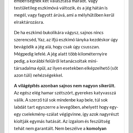
emberiségnek két választása maradt. Vagy
testületileg eszkimóvá változik, és a jég hátán is
megél, vagy fagyott árúvá, ami a mélyhűtőben kerül
elraktározásra.
De ha eszkimó bukolikára vágysz, sajnos nincs
szerencséd, Yaz, az ifjú eszkimó lányka kezdéskor úgy
bevágódik a jég alá, hogy csak úgy csusszan.
Mégpedig lefelé. A jég alatt több kilométernyire
pedig, a korábbi felülről letanácsoltak mini-
társadalma épül, az ilyen esetekben elképzelhető (sőt
azon túli) nehézségekkel.
A világépítés azonban sajnos nem nagyon sikerült.
Az egész elég hamar szétszórt, gyerekes katyvasszá
válik. A szerző túl sok mindenbe kap bele, túl sok
labdát tart egyszerre a levegőben, ahelyett hogy egy-
egy cselekmény-szálat végigvinne, így azok nagyrészt
kioltják egymás hatását. Az izgalom és feszültség
tehát nem garantált. Nem beszélve a
komolyan