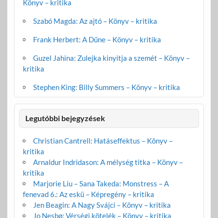
Könyv – kritika
Szabó Magda: Az ajtó – Könyv – kritika
Frank Herbert: A Dűne – Könyv – kritika
Guzel Jahina: Zulejka kinyitja a szemét – Könyv –
kritika
Stephen King: Billy Summers – Könyv – kritika
Legutóbbi bejegyzések
Christian Cantrell: Hatáseffektus – Könyv –
kritika
Arnaldur Indridason: A mélység titka – Könyv –
kritika
Marjorie Liu – Sana Takeda: Monstress – A
fenevad 6.: Az eskü – Képregény – kritika
Jen Beagin: A Nagy Svájci – Könyv – kritika
Jo Nesbø: Vérségi kötelék – Könyv – kritika