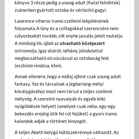
könyve 3 része pedig a young adult (fiatal felnőttek)
zsánerben gyártott ostoba és vérlázító gagyi.
Lawrence viharos iramú szellemi leépülésének
folyamata A lány és a csillagokkal szerencsére nem
súlyosbodott tovább, sőt enyhe javulás jeleit mutatja.
A minőség kb. újból az
olvasható középszert
ostromolja, igaz alulról, néhány, jóindulattal
megbocsátható elcsúszással az ostobaság felé
(eszkimó nindzsa, khm).
Annak ellenére, hogy a műfaj újfent csak young adult
fantasy, Yaz és társainak a jégbarlang-mélyi
kóválygásához most nem társul a teljes szellemi
mélység. A szerelmi nyavalyák és egyéb lelki
nyűglődések helyett (amelyek csak néha, egy-egy
bekezdés erejéig ütik fel rút fejüket) a gyors iramú
kalandok adják a történet lényegét.
A teljes Abeth bolygó hűtőszekrénnyé változott. Az