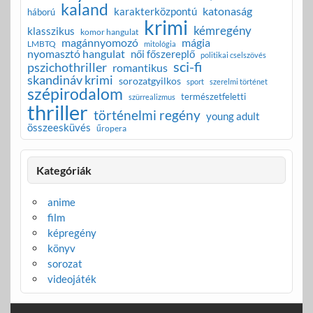
kaland
katonaság
karakterközpontú
háború
krimi
kémregény
klasszikus
komor hangulat
magánnyomozó
mágia
LMBTQ
mitológia
nyomasztó hangulat
női főszereplő
politikai cselszövés
sci-fi
pszichothriller
romantikus
skandináv krimi
sorozatgyilkos
sport
szerelmi történet
szépirodalom
természetfeletti
szürrealizmus
thriller
történelmi regény
young adult
összeesküvés
űropera
Kategóriák
anime
film
képregény
könyv
sorozat
videojáték