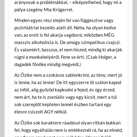
arányosak a problémákkal, – elképzelheted, hogy mi a
pálya szegény Mia Krügerrel.
Minden egyes rész elején fel van függesztve vagy
pszichiátriai kezelés alatt áll. Néha, ha olyan kedve
van, az ereit is fel akarja vagdosni, miközben MÉG
masszív alkoholista is. De amúgy szimpatikus csajszi.
És valamiért, basszus, el nem hiszed, mindig ki akarják
rúgni a munkahelyéről. Fene se érti. (Csak Holger, a
dagadék főnöke mindig megvédi.)
Az Őzike nem a szokásos sablonkrimi, az tény; mert jó
is lenne, ha az lenne! De itt egyszerre öt szálon kapod
az infót, alig győzöd kapkodni a fejed, és úgy érzed,
nem árt, ha te is zseniális vagy egy kicsit, mert a túl
sok szereplőt képtelen lennél észben tartani egy
élesre csiszolt AGY nélkül.
Az Őzike sok karaktere ráadásul olyan ritkán bukkan
fel, hogy egyáltalán nem is emlékeznél rá, ha az elméd,