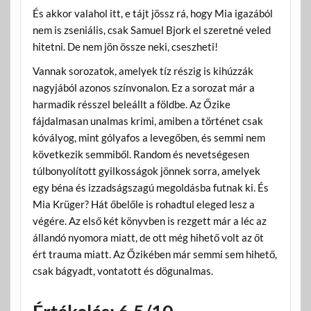
És akkor valahol itt, e tájt jössz rá, hogy Mia igazából
nem is zseniális, csak Samuel Bjork el szeretné veled
hitetni. De nem jön össze neki, cseszheti!
Vannak sorozatok, amelyek tíz részig is kihúzzák
nagyjából azonos színvonalon. Ez a sorozat már a
harmadik résszel beleállt a földbe. Az Őzike
fájdalmasan unalmas krimi, amiben a történet csak
kóvályog, mint gólyafos a levegőben, és semmi nem
következik semmiből. Random és nevetségesen
túlbonyolított gyilkosságok jönnek sorra, amelyek
egy béna és izzadságszagú megoldásba futnak ki. És
Mia Krüger? Hát őbelőle is rohadtul eleged lesz a
végére. Az első két könyvben is rezgett már a léc az
állandó nyomora miatt, de ott még hihető volt az őt
ért trauma miatt. Az Őzikében már semmi sem hihető,
csak bágyadt, vontatott és dögunalmas.