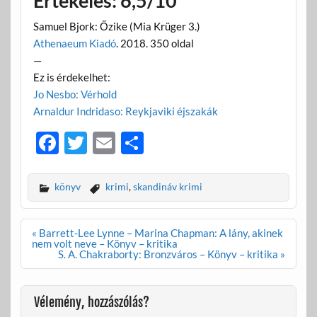
Értékelés: 6,5/10
Samuel Bjork: Őzike (Mia Krüger 3.)
Athenaeum Kiadó
. 2018. 350 oldal
—
Ez is érdekelhet:
Jo Nesbo: Vérhold
Arnaldur Indridaso: Reykjaviki éjszakák
F
T
E
O
ac
w
m
ss
e
itt
ail
za
könyv
krimi
,
skandináv krimi
b
er
m
o
e
Bejegyzés
« Barrett-Lee Lynne – Marina Chapman: A lány, akinek
navigáció
nem volt neve – Könyv – kritika
o
g
S. A. Chakraborty: Bronzváros – Könyv – kritika »
k
Vélemény, hozzászólás?