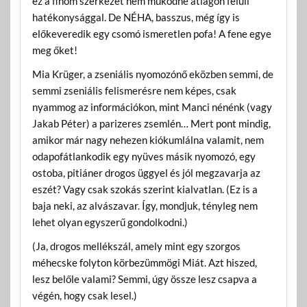
ez a finom szerkezet nem működne átlagon felüli
hatékonysággal. De NÉHA, basszus, még így is
előkeveredik egy csomó ismeretlen pofa! A fene egye
meg őket!
Mia Krüger, a zseniális nyomozónő eközben semmi, de
semmi zseniális felismerésre nem képes, csak
nyammog az információkon, mint Manci nénénk (vagy
Jakab Péter) a parizeres zsemlén… Mert pont mindig,
amikor már nagy nehezen kiókumlálna valamit, nem
odapofátlankodik egy nyüves másik nyomozó, egy
ostoba, pitiáner drogos üggyel és jól megzavarja az
eszét? Vagy csak szokás szerint kialvatlan. (Ez is a
baja neki, az alvászavar. Így, mondjuk, tényleg nem
lehet olyan egyszerű gondolkodni.)
(Ja, drogos mellékszál, amely mint egy szorgos
méhecske folyton körbezümmögi Miát. Azt hiszed,
lesz belőle valami? Semmi, úgy össze lesz csapva a
végén, hogy csak lesel.)