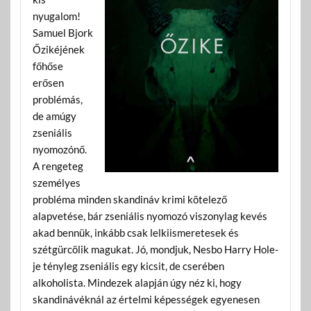
nyugalom!
Samuel Bjork
Őzikéjének
főhőse
erősen
problémás,
de amúgy
zseniális
nyomozónő.
A rengeteg
személyes
probléma minden skandináv krimi kötelező
alapvetése, bár zseniális nyomozó viszonylag kevés
akad bennük, inkább csak lelkiismeretesek és
szétgürcölik magukat. Jó, mondjuk, Nesbo Harry Hole-
je tényleg zseniális egy kicsit, de cserében
alkoholista. Mindezek alapján úgy néz ki, hogy
skandinávéknál az értelmi képességek egyenesen