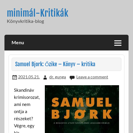
Skip
to
minimál-Kritikák
content
Könyvkritika-blog
Menu
Samuel Bjork: Őzike – Könyv – kritika
2021.05.21.
dr. gunga
Leave a comment
Skandináv
krimisorozat,
ami nem
ontja a
részeket?
Végre, egy
kis