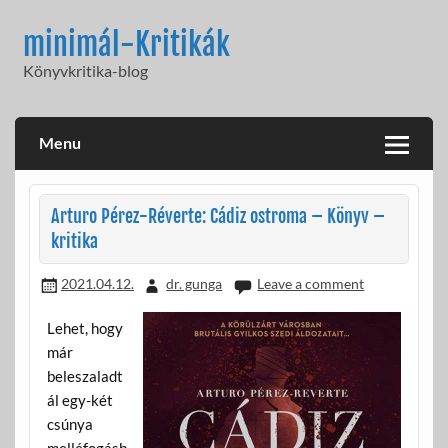
Skip
to
minimál-Kritikák
content
Könyvkritika-blog
Menu
Arturo Pérez-Réverte: Cádiz ostroma – Könyv –
kritika
2021.04.12.
dr. gunga
Leave a comment
Lehet, hogy
már
beleszaladt
ál egy-két
csúnya
melléfogásb