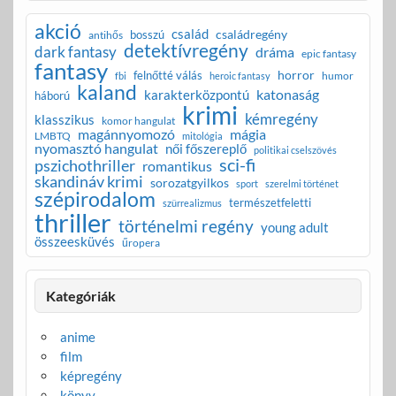
akció
család
családregény
bosszú
antihős
detektívregény
dark fantasy
dráma
epic fantasy
fantasy
horror
felnőtté válás
humor
fbi
heroic fantasy
kaland
katonaság
karakterközpontú
háború
krimi
kémregény
klasszikus
komor hangulat
magánnyomozó
mágia
LMBTQ
mitológia
nyomasztó hangulat
női főszereplő
politikai cselszövés
sci-fi
pszichothriller
romantikus
skandináv krimi
sorozatgyilkos
sport
szerelmi történet
szépirodalom
természetfeletti
szürrealizmus
thriller
történelmi regény
young adult
összeesküvés
űropera
Kategóriák
anime
film
képregény
könyv