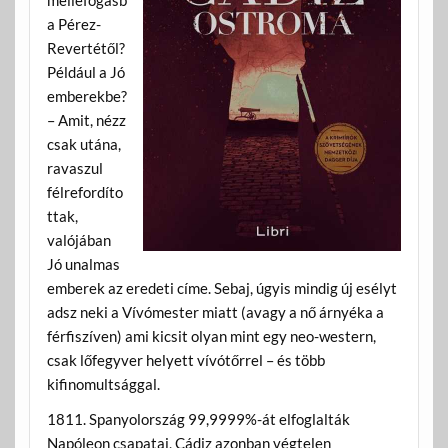
a Pérez-
Revertétől?
Például a Jó
emberekbe?
– Amit, nézz
csak utána,
ravaszul
félrefordíto
ttak,
valójában
Jó unalmas
emberek az eredeti címe. Sebaj, úgyis mindig új esélyt
adsz neki a Vívómester miatt (avagy a nő árnyéka a
férfiszíven) ami kicsit olyan mint egy neo-western,
csak lőfegyver helyett vívótőrrel – és több
kifinomultsággal.
1811. Spanyolország 99,9999%-át elfoglalták
Napóleon csapatai, Cádiz azonban végtelen