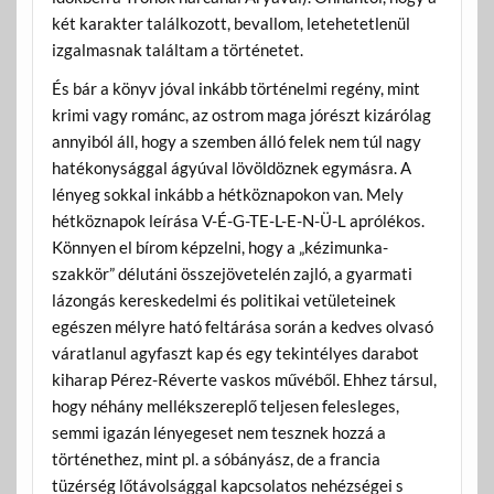
két karakter találkozott, bevallom, letehetetlenül
izgalmasnak találtam a történetet.
És bár a könyv jóval inkább történelmi regény, mint
krimi vagy románc, az ostrom maga jórészt kizárólag
annyiból áll, hogy a szemben álló felek nem túl nagy
hatékonysággal ágyúval lövöldöznek egymásra. A
lényeg sokkal inkább a hétköznapokon van. Mely
hétköznapok leírása V-É-G-TE-L-E-N-Ü-L aprólékos.
Könnyen el bírom képzelni, hogy a „kézimunka-
szakkör” délutáni összejövetelén zajló, a gyarmati
lázongás kereskedelmi és politikai vetületeinek
egészen mélyre ható feltárása során a kedves olvasó
váratlanul agyfaszt kap és egy tekintélyes darabot
kiharap Pérez-Réverte vaskos művéből. Ehhez társul,
hogy néhány mellékszereplő teljesen felesleges,
semmi igazán lényegeset nem tesznek hozzá a
történethez, mint pl. a sóbányász, de a francia
tüzérség lőtávolsággal kapcsolatos nehézségei s