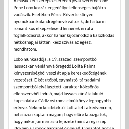
A másik két szereplő cserében jóval szerethetőbb:
Pepe Lobo korzár-engedéllyel ellenséges hajókra
vadászik. Esetében Pérez-Réverte könyve
nyomokban kalandregénnyé változik, de ha bármi
romantikus elképzeléseid lennének erről a
foglalkozásról, akkor hamar kijózanodsz a kalózkodás
hétköznapjai láttán: kész szívás az egész,
mondhatom.
Lobo munkaadója, a 19. századi szempontból
lassacskán vénlánnyá öregedő Lolita Palma
kényszerűségből veszi át apja kereskedőcégének
vezetését. E két utóbbi, egymástól társadalmi
szempontból elválasztott karakter kölcsönös
ellenszenvből induló, majd lassacskán átalakuló
kapcsolata a Cádiz ostroma című
könyv legnagyobb
erénye. Nekem kezdetektől Lolita lett a kedvencem,
néha azon kaptam magam, hogy előre lapozgatok,
hogy mikor jön már az ő fejezete (mint a régi szép
időkben a Trónok harcánál Aryával). Onnantól, hogy a