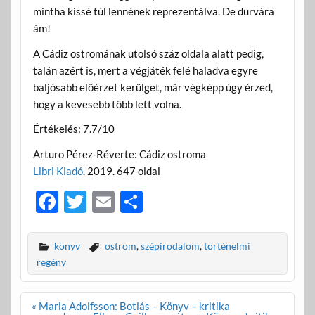
mintha kissé túl lennének reprezentálva. De durvára
ám!
A Cádiz ostromának utolsó száz oldala alatt pedig,
talán azért is, mert a végjáték felé haladva egyre
baljósabb előérzet kerülget, már végképp úgy érzed,
hogy a kevesebb több lett volna.
Értékelés: 7.7/10
Arturo Pérez-Réverte: Cádiz ostroma
Libri Kiadó
. 2019. 647 oldal
F
T
E
O
ac
w
m
ss
e
itt
ail
za
könyv
ostrom
,
szépirodalom
,
történelmi
b
er
m
regény
o
e
Bejegyzés
« Maria Adolfsson: Botlás – Könyv – kritika
o
g