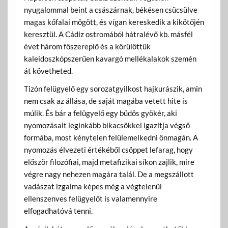
nyugalommal beint a császárnak, békésen csücsülve
magas kőfalai mögött, és vígan kereskedik a kikötőjén
keresztül. A Cádiz ostromából hátralévő kb. másfél
évet három főszereplő és a körülöttük
kaleidoszkópszerűen kavargó mellékalakok szemén
át követheted.
Tizón felügyelő egy sorozatgyilkost hajkurászik, amin
nem csak az állása, de saját magába vetett hite is
múlik. És bár a felügyelő egy büdös gyökér, aki
nyomozásait leginkább bikacsökkel igazítja végső
formába, most kénytelen felülemelkedni önmagán. A
nyomozás élvezeti értékéből csöppet lefarag, hogy
először filozófiai, majd metafizikai síkon zajlik, mire
végre nagy nehezen magára talál. De a megszállott
vadászat izgalma képes még a végtelenül
ellenszenves felügyelőt is valamennyire
elfogadhatóvá tenni.