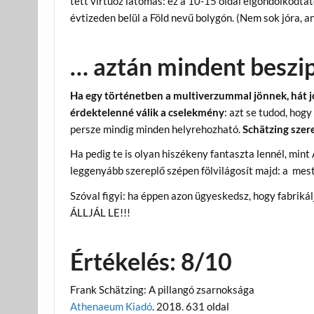
tett virtuóz látomás: ez a 10-15 oldal elgondolkodta
évtizeden belül a Föld nevű bolygón. (Nem sok jóra, 
… aztán mindent beszi
Ha egy történetben a multiverzummal jönnek, hát j
érdektelenné válik a cselekmény
: azt se tudod, hog
persze mindig minden helyrehozható.
Schätzing szer
Ha pedig te is olyan hiszékeny fantaszta lennél, min
leggenyább szereplő szépen fölvilágosít majd: a mes
Szóval figyi: ha éppen azon ügyeskedsz, hogy fabri
ÁLLJÁL LE!!!
Értékelés: 8/10
Frank Schätzing: A pillangó zsarnoksága
Athenaeum Kiadó
. 2018. 631 oldal