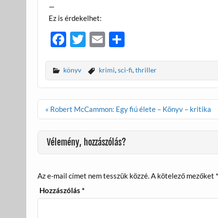
—
Ez is érdekelhet:
F
T
E
O
ac
w
m
ss
e
itt
ail
za
könyv
krimi
,
sci-fi
,
thriller
b
er
m
o
e
Bejegyzés
« Robert McCammon: Egy fiú élete – Könyv – kritika
o
g
navigáció
k
Vélemény, hozzászólás?
Az e-mail címet nem tesszük közzé.
A kötelező mezőket
Hozzászólás
*