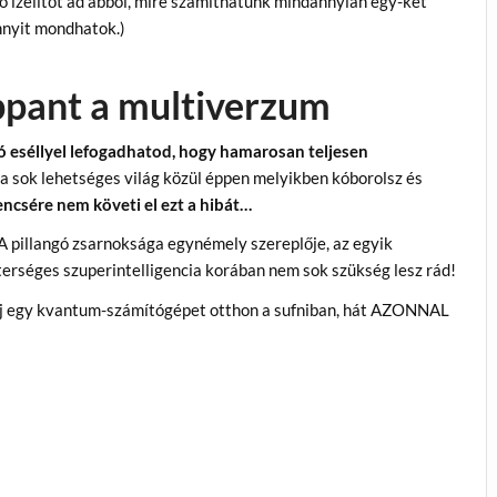
tó ízelítőt ad abból, mire számíthatunk mindannyian egy-két
annyit mondhatok.)
ppant a multiverzum
ó eséllyel lefogadhatod, hogy hamarosan teljesen
y a sok lehetséges világ közül éppen melyikben kóborolsz és
encsére nem követi el ezt a hibát…
t A pillangó zsarnoksága egynémely szereplője, az egyik
terséges szuperintelligencia korában nem sok szükség lesz rád!
kálj egy kvantum-számítógépet otthon a sufniban, hát AZONNAL