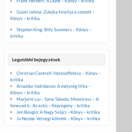
Frank Herbert: A Dűne – Könyv – kritika
Guzel Jahina: Zulejka kinyitja a szemét –
Könyv – kritika
Stephen King: Billy Summers – Könyv –
kritika
Legutóbbi bejegyzések
Christian Cantrell: Hatáseffektus – Könyv –
kritika
Arnaldur Indridason: A mélység titka –
Könyv – kritika
Marjorie Liu – Sana Takeda: Monstress – A
fenevad 6.: Az eskü – Képregény – kritika
Jen Beagin: A Nagy Svájci – Könyv – kritika
Jo Nesbø: Vérségi kötelék – Könyv – kritika