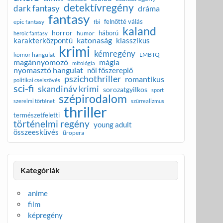
detektívregény
dark fantasy
dráma
fantasy
felnőtté válás
epic fantasy
fbi
kaland
horror
háború
humor
heroic fantasy
katonaság
karakterközpontú
klasszikus
krimi
kémregény
komor hangulat
LMBTQ
magánnyomozó
mágia
mitológia
nyomasztó hangulat
női főszereplő
pszichothriller
romantikus
politikai cselszövés
sci-fi
skandináv krimi
sorozatgyilkos
sport
szépirodalom
szerelmi történet
szürrealizmus
thriller
természetfeletti
történelmi regény
young adult
összeesküvés
űropera
Kategóriák
anime
film
képregény