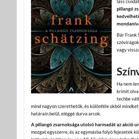
láss csodá
pillangó z
kedvelhető
mondanival
Bár Frank S
szóvirágok
vagy vissz
Szín
Ha nem lenn
krimit olva
techbe vált
mind nagyon szerethetők, és különféle okból mindket
határain belül, eléggé durva arcok.
A pillangó zsarnoksága utolsó harmadát az akció ura
mozgat egyszerre, és az egymásba folyó fejezetek köz