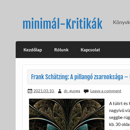
Skip
to
content
minimál-Kritikák
Könyvkr
Kezdőlap
Rólunk
Kapcsolat
Frank Schätzing: A pillangó zsarnoksága – 
2021.03.10.
dr. gunga
Leave a comment
A túlírt é
nagyívű víz
seggbe rúg
kb. 30 olda