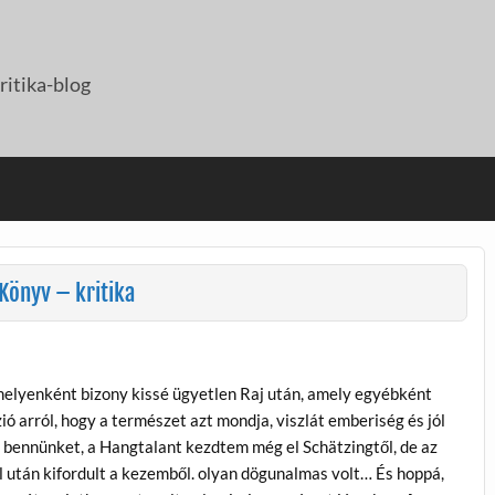
itika-blog
Könyv – kritika
s helyenként bizony kissé ügyetlen Raj után, amely egyébként
ió arról, hogy a természet azt mondja, viszlát emberiség és jól
 bennünket, a Hangtalant kezdtem még el Schätzingtől, de az
l után kifordult a kezemből. olyan dögunalmas volt… És hoppá,