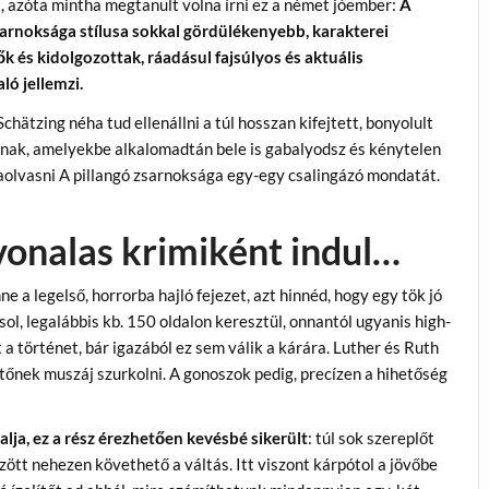
t, azóta mintha megtanult volna írni ez a német jóember:
A
sarnoksága stílusa sokkal gördülékenyebb, karakterei
k és kidolgozottak, ráadásul fajsúlyos és aktuális
ó jellemzi.
chätzing néha tud ellenállni a túl hosszan kifejtett, bonyolult
nak, amelyekbe alkalomadtán bele is gabalyodsz és kénytelen
aolvasni A pillangó zsarnoksága egy-egy csalingázó mondatát.
vonalas krimiként indul…
e a legelső, horrorba hajló fejezet, azt hinnéd, hogy egy tök jó
sol, legalábbis kb. 150 oldalon keresztül, onnantól ugyanis high-
 a történet, bár igazából ez sem válik a kárára. Luther és Ruth
tőnek muszáj szurkolni. A gonoszok pedig, precízen a hihetőség
lja, ez a rész érezhetően kevésbé sikerült
: túl sok szereplőt
ött nehezen követhető a váltás. Itt viszont kárpótol a jövőbe