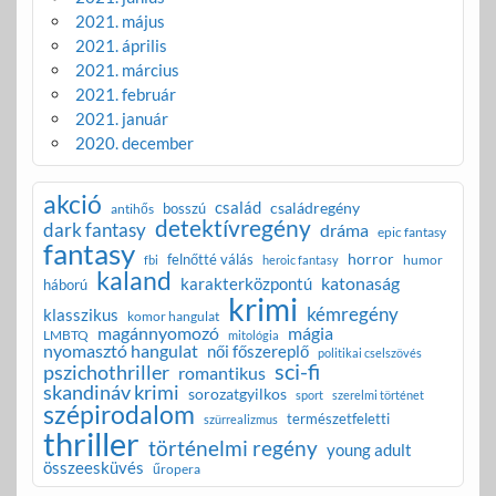
2021. május
2021. április
2021. március
2021. február
2021. január
2020. december
akció
család
családregény
bosszú
antihős
detektívregény
dark fantasy
dráma
epic fantasy
fantasy
horror
felnőtté válás
humor
fbi
heroic fantasy
kaland
katonaság
karakterközpontú
háború
krimi
kémregény
klasszikus
komor hangulat
magánnyomozó
mágia
LMBTQ
mitológia
nyomasztó hangulat
női főszereplő
politikai cselszövés
sci-fi
pszichothriller
romantikus
skandináv krimi
sorozatgyilkos
sport
szerelmi történet
szépirodalom
természetfeletti
szürrealizmus
thriller
történelmi regény
young adult
összeesküvés
űropera