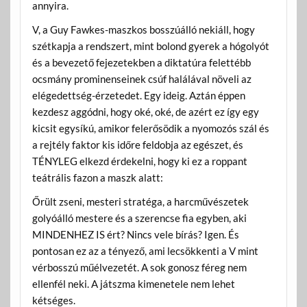
annyira.
V, a Guy Fawkes-maszkos bosszúálló nekiáll, hogy
szétkapja a rendszert, mint bolond gyerek a hógolyót
és a bevezető fejezetekben a diktatúra felettébb
ocsmány prominenseinek csúf halálával növeli az
elégedettség-érzetedet. Egy ideig. Aztán éppen
kezdesz aggódni, hogy oké, oké, de azért ez így egy
kicsit egysíkú, amikor felerősödik a nyomozós szál és
a rejtély faktor kis időre feldobja az egészet, és
TÉNYLEG elkezd érdekelni, hogy ki ez a roppant
teátrális fazon a maszk alatt:
Őrült zseni, mesteri stratéga, a harcművészetek
golyóálló mestere és a szerencse fia egyben, aki
MINDENHEZ IS ért? Nincs vele bírás? Igen. És
pontosan ez az a tényező, ami lecsökkenti a V mint
vérbosszú műélvezetét. A sok gonosz féreg nem
ellenfél neki. A játszma kimenetele nem lehet
kétséges.