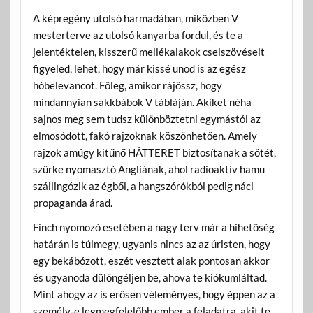
A képregény utolsó harmadában, miközben V
mesterterve az utolsó kanyarba fordul, és te a
jelentéktelen, kisszerű mellékalakok cselszövéseit
figyeled, lehet, hogy már kissé unod is az egész
hóbelevancot. Főleg, amikor rájössz, hogy
mindannyian sakkbábok V tábláján. Akiket néha
sajnos meg sem tudsz különböztetni egymástól az
elmosódott, fakó rajzoknak köszönhetően. Amely
rajzok amúgy kitűnő HÁTTERET biztosítanak a sötét,
szürke nyomasztó Angliának, ahol radioaktív hamu
szállingózik az égből, a hangszórókból pedig náci
propaganda árad.
Finch nyomozó esetében a nagy terv már a hihetőség
határán is túlmegy, ugyanis nincs az az úristen, hogy
egy bekábózott, eszét vesztett alak pontosan akkor
és ugyanoda dülöngéljen be, ahova te kiókumláltad.
Mint ahogy az is erősen véleményes, hogy éppen az a
személy-e legmegfelelőbb ember a feladatra, akit te