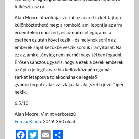
felkészítesz rá.
Alan Moore filozófiája szerint az anarchia két fajtája
különböztethető meg: a romboló, ami lebontja az arra
érdemtelen rendszert, és az építő jellegű, ami jó
esetben ez után következik – és melynek során az
emberek saját kezükbe veszik sorsuk irányítását. Na
ez az, amire tényleg nem mernél nagy tétben fogadni.
Erősen sanszos ugyanis, hogy a ezek a derék emberek
az építő jellegű anarchia kellős közepén egymás
sarkát letaposva tolakodnának a legelső
gyomorforgató alak zászlaja alá, aki „szebb jövőt” ígér
nekik.
6.5/10
Alan Moore: V mint vérbosszú
Fumax Kiadó
. 2019. 360 oldal
F
T
E
O