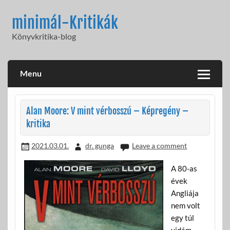
Skip
to
minimál-Kritikák
content
Könyvkritika-blog
Menu
Alan Moore: V mint vérbosszú – Képregény –
kritika
2021.03.01.
dr. gunga
Leave a comment
A 80-as
évek
Angliája
nem volt
egy túl
vidám