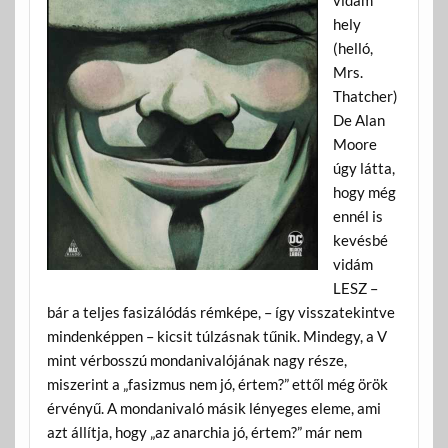
hely
(helló,
Mrs.
Thatcher)
De Alan
Moore
úgy látta,
hogy még
ennél is
kevésbé
vidám
LESZ –
bár a teljes fasizálódás rémképe, – így visszatekintve
mindenképpen – kicsit túlzásnak tűnik. Mindegy, a V
mint vérbosszú mondanivalójának nagy része,
miszerint a „fasizmus nem jó, értem?” ettől még örök
érvényű. A mondanivaló másik lényeges eleme, ami
azt állítja, hogy „az anarchia jó, értem?” már nem