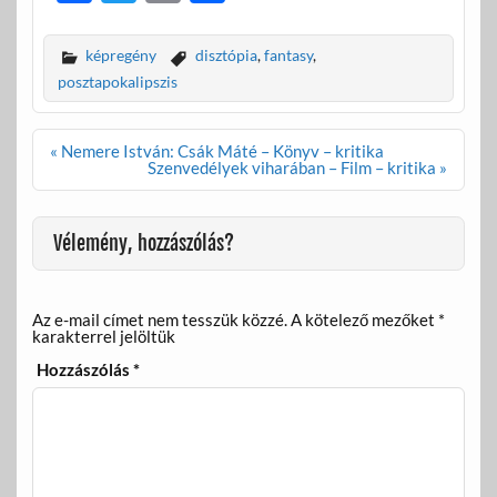
ac
w
m
ss
e
itt
ail
za
képregény
disztópia
,
fantasy
,
b
er
m
posztapokalipszis
o
e
Bejegyzés
« Nemere István: Csák Máté – Könyv – kritika
o
g
navigáció
Szenvedélyek viharában – Film – kritika »
k
Vélemény, hozzászólás?
Az e-mail címet nem tesszük közzé.
A kötelező mezőket
*
karakterrel jelöltük
Hozzászólás
*