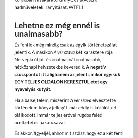
hadműveletek irányítását. WTF!!!
Lehetne ez még ennél is
unalmasabb?
És fentiek még mindig csak az egyik történetszálat
jelentik. A másikon
A vér szava
két karaktere rója
Norvégia útjait és unalmasnál unalmasabb,
hétköznapi helyzetekbe keveredik.
A negatív
csúcspontot itt alighanem az jelenti, mikor egyikük
EGY TELJES OLDALON KERESZTÜL etet egy
nyavalyás kutyát.
Ha a balsejtelem, miszerint
A vér szava
elvesztette
történelem-könyv jellegét, már eddig is körülötted
ólálkodott, immár teljes erővel rugdos feléd
acélbetétes bakancsával.
És akkor, figyeljél, ahhoz mit szólsz, hogy ez a két fenti