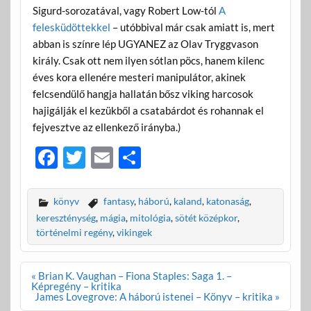
Sigurd-sorozatával, vagy Robert Low-tól
A
felesküdöttekkel
– utóbbival már csak amiatt is, mert
abban is színre lép UGYANEZ az Olav Tryggvason
király. Csak ott nem ilyen sótlan pöcs, hanem kilenc
éves kora ellenére mesteri manipulátor, akinek
felcsendülő hangja hallatán bősz viking harcosok
hajigálják el kezükből a csatabárdot és rohannak el
fejvesztve az ellenkező irányba.)
F
T
E
O
ac
w
m
ss
e
itt
ail
za
könyv
fantasy
,
háború
,
kaland
,
katonaság
,
b
er
m
kereszténység
,
mágia
,
mitológia
,
sötét középkor
,
történelmi regény
,
vikingek
o
e
o
g
Bejegyzés
« Brian K. Vaughan – Fiona Staples: Saga 1. –
k
navigáció
Képregény – kritika
James Lovegrove: A háború istenei – Könyv – kritika »