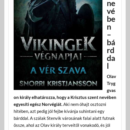
ne
vé
be
n
–
bá
rd
da
l
Olav
Tryg
gvas
on király elhatározza, hogy a Krisztus szent nevében
egyesíti egész Norvégiát.
Aki nem óhajt osztozni
hitében, azt pedig jól fejbe kívánja suhintani egy
bárddal. A szálak Stenvik városának falai alatt futnak
össze, ahol az Olav király terveitől vonakodó, és jól