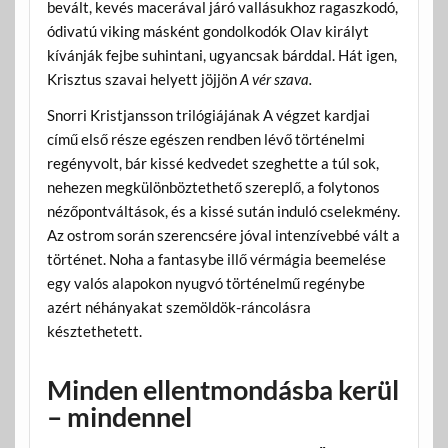
bevált, kevés macerával járó vallásukhoz ragaszkodó,
ódivatú viking másként gondolkodók Olav királyt
kívánják fejbe suhintani, ugyancsak bárddal. Hát igen,
Krisztus szavai helyett jöjjön
A vér szava.
Snorri Kristjansson trilógiájának A végzet kardjai
című első része egészen rendben lévő történelmi
regényvolt, bár kissé kedvedet szeghette a túl sok,
nehezen megkülönböztethető szereplő, a folytonos
nézőpontváltások, és a kissé sután induló cselekmény.
Az ostrom során szerencsére jóval intenzívebbé vált a
történet. Noha a fantasybe illő vérmágia beemelése
egy valós alapokon nyugvó történelmű regénybe
azért néhányakat szemöldök-ráncolásra
késztethetett.
Minden ellentmondásba kerül
– mindennel