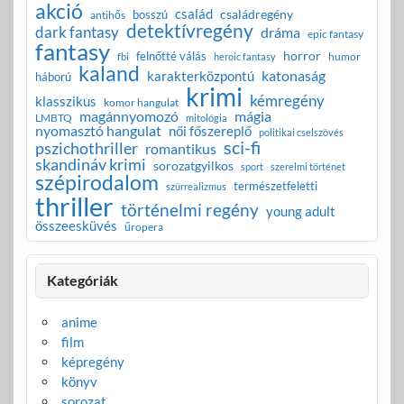
akció
család
családregény
bosszú
antihős
detektívregény
dark fantasy
dráma
epic fantasy
fantasy
horror
felnőtté válás
humor
fbi
heroic fantasy
kaland
katonaság
karakterközpontú
háború
krimi
kémregény
klasszikus
komor hangulat
magánnyomozó
mágia
LMBTQ
mitológia
nyomasztó hangulat
női főszereplő
politikai cselszövés
sci-fi
pszichothriller
romantikus
skandináv krimi
sorozatgyilkos
sport
szerelmi történet
szépirodalom
természetfeletti
szürrealizmus
thriller
történelmi regény
young adult
összeesküvés
űropera
Kategóriák
anime
film
képregény
könyv
sorozat