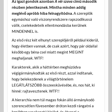
Az igazi gondok azonban
A vér szava
című második
részben jelentkeznek.
Mintha minden addig
meglévő apróbb hiba felnagyítódna.
A szereplők
egymáshoz való viszonyrendszere rapszodikussá
válik, cselekedeteik ellentmondásba kerülnek
MINDENNEL is.
Az első rész két elhunyt szereplőjéről például kiderül,
hogy életben vannak, de csak azért, hogy pár oldallal
később egy béna csel miatt megint MEGINT
meghaljanak. WTF!
Karakterek, akik a háttérben meghúzódva
végigármánykodták az első részt, azzal indítanak,
hogy belekezdenek a világtörténelem
LEGÁTLÁTSZÓBB összeesküvésébe, és, nos hát, ki
hinné: rajtavesztenek. WTF!!
A hierarchia nem túl magas fokán álló ármánykodó
szerencsétlen füvesember dróton kezdi rángatni a
korábban vasakaratú királyt, és átveszi a