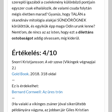
szereplő igazából a cselekmény különböző pontjain
egyszer csak elhalálozik, de valami csuda folytán
mégis életben marad? Gyanús, hogy TALÁN a
skandináv mitológia alakjai SÜNDÖRÖGNEK
körülöttük, és egyikük épp maga Odin urunk lenne?
Nemt’om, de nincs az az isten, hogy ezt a
dilettáns
ostobaságot
addig olvassam, míg kiderül.
Értékelés: 4/10
Snorri Kristjansson:
A vér szava
(Vikingek végnapjai
2.)
Gold Book
. 2018. 318 oldal
—
Ez is érdekelhet:
Bernard Cornwell: Az üres trón
—
(Ha valaki a vikinges zsáner jóval sikerültebb
példányára vágyna, az jobban jár Giles Kristian