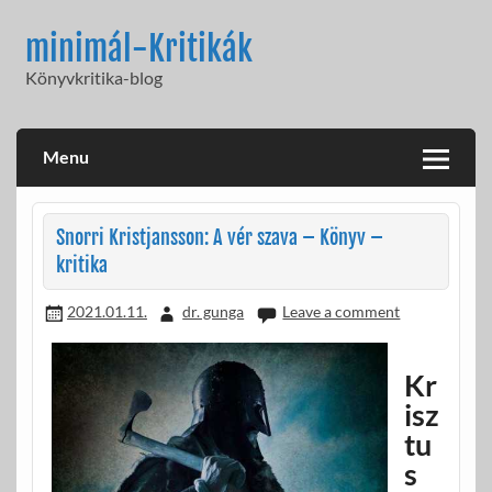
Skip
to
minimál-Kritikák
content
Könyvkritika-blog
Menu
Snorri Kristjansson: A vér szava – Könyv –
kritika
2021.01.11.
dr. gunga
Leave a comment
Kr
isz
tu
s