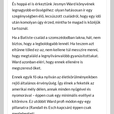
És hoppá el is érkeztünk Jesmyn Ward könyvének
legnagyobb erősségéhez: olyan hatásosan ír egy
szegénységben élő, lecsúszott családról, hogy egy idő
után komolyan úgy érzed, mintha te magad is közéjük
tartoznál.
Ha a Batiste-család a szomszédodban lakna, hát, nem
biztos, hogy a legboldogabb lennél. Ha teszem azt
eltűnne tőled ez-az, nem kellene túl messzire menni,
hogy megtaláld a legnyilvánvalóbb gyanúsítottakat.
Ward azonban eléri, hogy ennek ellenére is
megszeresd őket.
Ennek egyik fő oka nyilván az életkörülményeikben
rejlő általános érvényűség. Így élnek a feketék az
amerikai mély délen, annak minden nyűgével és
nyomorával – éppen csak egy minimális eséllyel a
kitörésre. Ez utóbbit Ward profi módon egy-egy
pillanatra (Randall és Esch kapcsán) éppen csak
meglebegteti.