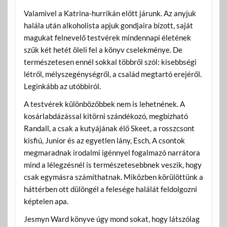
Valamivel a Katrina-hurrikán előtt járunk. Az anyjuk
halála után alkoholista apjuk gondjaira bízott, saját
magukat felnevelő testvérek mindennapi életének
szűk két hetét öleli fel a könyv cselekménye. De
természetesen ennél sokkal többről szól: kisebbségi
létről, mélyszegénységről, a család megtartó erejéről.
Leginkább az utóbbiról.
A testvérek különbözőbbek nem is lehetnének. A
kosárlabdázással kitörni szándékozó, megbízható
Randall, a csak a kutyájának élő Skeet, a rosszcsont
kisfiú, Junior és az egyetlen lány, Esch, A csontok
megmaradnak irodalmi igénnyel fogalmazó narrátora
mind a lélegzésnél is természetesebbnek veszik, hogy
csak egymásra számíthatnak. Miközben körülöttünk a
háttérben ott dülöngél a felesége halálát feldolgozni
képtelen apa.
Jesmyn Ward könyve úgy mond sokat, hogy látszólag