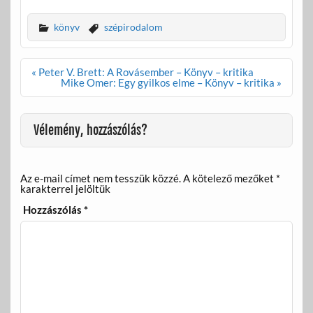
ac
w
m
ss
e
itt
ail
za
könyv
szépirodalom
b
er
m
o
e
Bejegyzés
« Peter V. Brett: A Rovásember – Könyv – kritika
navigáció
Mike Omer: Egy gyilkos elme – Könyv – kritika »
o
g
k
Vélemény, hozzászólás?
Az e-mail címet nem tesszük közzé.
A kötelező mezőket
*
karakterrel jelöltük
Hozzászólás
*