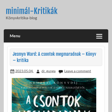
Skip
to
minimál-Kritikák
content
Könyvkritika-blog
Menu
Jesmyn Ward: A csontok megmaradnak – Könyv
– kritika
2023.05.04.
dr. gunga
Leave a comment