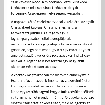
csak keveset mond. A mindennapi léttel küszködő
tinédzserekkel a szokásos tinédzser-dolgok
történnek. Csak éppen mélyszegény verzióban.
A napokat két fő cselekményfonal viszi előre. Az egyik
China, Skeet kutyája. China hófehér, harcra
tenyésztett pitbull. És a regény egyik
leghangsúlyosabb mellékszereplője, aki
majomszerettel csüng gazdáján. És vice versa. Ha azt
gondolod, hogy nem lehet úgy írni egy harci kutyáról,
amelyet gazdája véres összecsapásokon indít, hogy
ne akarjál rögtön te is beszerezni egy négylábút,
akkor természetesen tévedsz.
A csontok megmaradnak másik fő cselekményszála
Esch, hm, fogalmazzunk finoman úgy, szerelmi élete.
Esch egészen adakozó módon bánik saját bájaival…
Néha egyszerűbb hagyni, hogy a fiúk kedvüket töltsék
rajta, mint nemet mondani – állítja. Olvasóként persze
először csak értetlenkedsz ezen, majd belegondolsz.