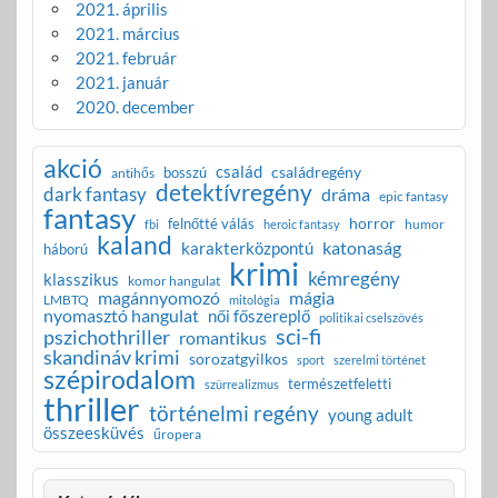
2021. április
2021. március
2021. február
2021. január
2020. december
akció
család
családregény
bosszú
antihős
detektívregény
dark fantasy
dráma
epic fantasy
fantasy
horror
felnőtté válás
humor
fbi
heroic fantasy
kaland
katonaság
karakterközpontú
háború
krimi
kémregény
klasszikus
komor hangulat
magánnyomozó
mágia
LMBTQ
mitológia
nyomasztó hangulat
női főszereplő
politikai cselszövés
sci-fi
pszichothriller
romantikus
skandináv krimi
sorozatgyilkos
sport
szerelmi történet
szépirodalom
természetfeletti
szürrealizmus
thriller
történelmi regény
young adult
összeesküvés
űropera