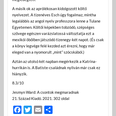
A másik ok az aprólékosan kidolgozott költő
nyelvezet. A tizenéves Esch úgy fogalmaz, mintha
legalábbis az angol nyelv professzora lenne a Tulane
Egyetemen. Költői képekben tobzódó, szépséges
szövege egészen varázslatossá változtatja ezt a
mexikói öbölben játszódó tizenegy-két napot. (És csak
a könyv legvége felé kezded azt érezni, hogy már
eleged van a nyomorult „mint” szócskából.)
Aztán az utolsó két napban megérkezik a Katrina-
hurrikán is. A Batiste-családnak nyilván már csak ez
hiányzik.
8.3/10
Jesmyn Ward: A csontok megmaradnak
21. Század Kiadó. 2021. 302 oldal
F
T
E
O