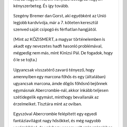
kényszerbeteg. És így tovább.
Szegény Bremer dan Gorst, aki egyébként az Unió
legjobb kardvívója, már a 7. köteten keresztül
szenved saját csipogó és férfiatlan hangjától.
(Mint az KÖZISMERT, a magyar történelemben is
akadt egy nevezetes hadfi hasonló problémával,
mégpedig nem más, mint Kinizsi Pál. De fogadok, hogy
ő le se tojta.)
Ugyancsak visszatérő zavaró tényező, hogy
amennyiben egy marcona főhős és egy (általában)
ugyancsak marcona, ámde dögös főhősnő bejönnek
egymásnak Abercrombie-nál, akkor inkább teljesen
szétidegelik egymást, minthogy bevallanák az
érzelmeiket. Tisztára mint az oviban.
Egyszóval Abercrombie felépített egy egyedi
fantáziavilágot nagy hősökkel, és még nagyobb