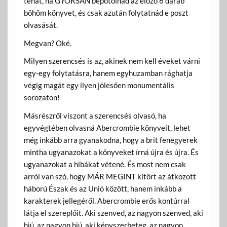
tehát, ha GYORSAN bepótolnád az előző 6 darab
böhöm könyvet, és csak azután folytatnád e poszt
olvasását.
Megvan? Oké.
Milyen szerencsés is az, akinek nem kell éveket várni
egy-egy folytatásra, hanem egyhuzamban rághatja
végig magát egy ilyen jólesően monumentális
sorozaton!
Másrészről viszont a szerencsés olvasó, ha
egyvégtében olvasná Abercrombie könyveit, lehet
még inkább arra gyanakodna, hogy a brit fenegyerek
mintha ugyanazokat a könyveket írná újra és újra. És
ugyanazokat a hibákat vétené. És most nem csak
arról van szó, hogy MÁR MEGINT kitört az átkozott
háború Észak és az Unió között, hanem inkább a
karakterek jellegéről. Abercrombie erős kontúrral
látja el szereplőit. Aki szenved, az nagyon szenved, aki
hiú, az nagyon hiú, aki kényszerbeteg, az nagyon