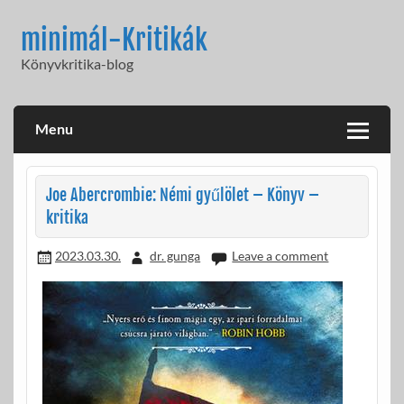
Skip
to
minimál-Kritikák
content
Könyvkritika-blog
Menu
Joe Abercrombie: Némi gyűlölet – Könyv –
kritika
2023.03.30.
dr. gunga
Leave a comment