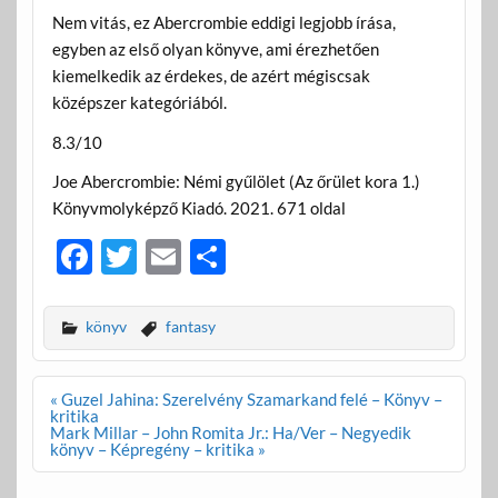
Nem vitás, ez Abercrombie eddigi legjobb írása,
egyben az első olyan könyve, ami érezhetően
kiemelkedik az érdekes, de azért mégiscsak
középszer kategóriából.
8.3/10
Joe Abercrombie: Némi gyűlölet (Az őrület kora 1.)
Könyvmolyképző Kiadó. 2021. 671 oldal
F
T
E
O
ac
w
m
ss
e
itt
ail
za
könyv
fantasy
b
er
m
o
e
Bejegyzés
« Guzel Jahina: Szerelvény Szamarkand felé – Könyv –
navigáció
kritika
o
g
Mark Millar – John Romita Jr.: Ha/Ver – Negyedik
könyv – Képregény – kritika »
k