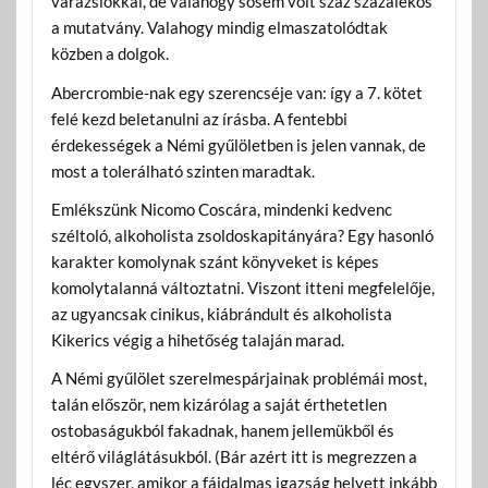
varázslókkal, de valahogy sosem volt száz százalékos
a mutatvány. Valahogy mindig elmaszatolódtak
közben a dolgok.
Abercrombie-nak egy szerencséje van: így a 7. kötet
felé kezd beletanulni az írásba. A fentebbi
érdekességek a Némi gyűlöletben is jelen vannak, de
most a tolerálható szinten maradtak.
Emlékszünk Nicomo Coscára, mindenki kedvenc
széltoló, alkoholista zsoldoskapitányára? Egy hasonló
karakter komolynak szánt könyveket is képes
komolytalanná változtatni. Viszont itteni megfelelője,
az ugyancsak cinikus, kiábrándult és alkoholista
Kikerics végig a hihetőség talaján marad.
A Némi gyűlölet szerelmespárjainak problémái most,
talán először, nem kizárólag a saját érthetetlen
ostobaságukból fakadnak, hanem jellemükből és
eltérő világlátásukból. (Bár azért itt is megrezzen a
léc egyszer, amikor a fájdalmas igazság helyett inkább