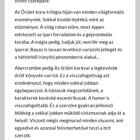
vívott csetepaté.
Az Őrület kora-trilógia híján van minden világformáló
eseménynek. Sokkal kisebb léptékű, mint az
előzményei. A világ rohan előre, most éppen
elérkezett az ipari forradalom és a géprombolás
korába. A mágia pedig, tudjuk jól, nem fér meg az
iparral. Bayaz is lassan levetkezi varázsló jellegét és
a háttérből irányító pénzemberré alakul…
Abercrombie pedig Az őrület korával a legkevésbé
őrült könyvén van túl. Ez a visszafogottság azt
eredményezi, hogy minden sokkal jobban
egybepasszol. A túlzások megszelídülnek, a
karakterek kevésbé excentrikusak. A humor is
visszafogottabb. És a szerzőre gyakran jellemző
blődség a sokkal jobban működő cinizmusnak adja át a
helyét. Viszont mégis megmarad minden olyasmi, ami
egyedivé és azonnal felismerhetővé teszi a brit
szerzőt.