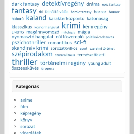
detektívregény
dark fantasy
dráma
epic fantasy
fantasy
horror
felnőtté válás
humor
fbi
heroic fantasy
kaland
katonaság
karakterközpontú
háború
krimi
kémregény
klasszikus
komor hangulat
magánnyomozó
mágia
LMBTQ
mitológia
nyomasztó hangulat
női főszereplő
politikai cselszövés
sci-fi
pszichothriller
romantikus
skandináv krimi
sorozatgyilkos
sport
szerelmi történet
szépirodalom
természetfeletti
szürrealizmus
thriller
történelmi regény
young adult
összeesküvés
űropera
Kategóriák
anime
film
képregény
könyv
sorozat
videojáték