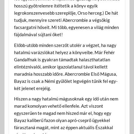
hosszú gyötrelemre ítéltetik a könyv egyik
legrokonszenvesebb szereplője, Orso herceg.) De hát
tudjuk, mennyire szereti Abercrombie a végsőkig
facsargatni hőseit. Mi több, egyenesen a világ minden
fájdalmával sújtani őket!
Előbb-utóbb minden szerzőt utolér a végzet, ha nagy
hatalmú varázslókat helyez a könyveibe. Már Fehér
Gandalfnak is gyakran támadtak halaszthatatlan
elintéznivalói, amikor igazolatlanul távol kellett
maradnia hosszabb időre. Abercrombie Első Mágusa,
Bayaz is csak a Némi gyűlölet legvégén tűnik fel egy-
két jelenet erejéig.
Hiszen a nagy hatalmú mágusoknak egy idő után nem
marad komolyan vehető ellenfele. Azt viszont
egyszerűen te magad nem hiszed már el, hogy egy
Bayaz kaliberű fazon olyan apró-cseprő ügyekkel
fárasztaná magát, mint az éppen aktuális Északkal