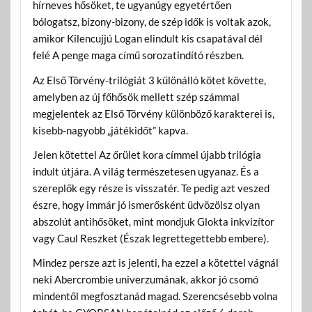
hírneves hősöket, te ugyanúgy egyetértően
bólogatsz, bizony-bizony, de szép idők is voltak azok,
amikor Kilencujjú Logan elindult kis csapatával dél
felé A penge maga című sorozatindító részben.
Az Első Törvény-trilógiát 3 különálló kötet követte,
amelyben az új főhősök mellett szép számmal
megjelentek az Első Törvény különböző karakterei is,
kisebb-nagyobb „játékidőt” kapva.
Jelen kötettel Az őrület kora címmel újabb trilógia
indult útjára. A világ természetesen ugyanaz. És a
szereplők egy része is visszatér. Te pedig azt veszed
észre, hogy immár jó ismerősként üdvözölsz olyan
abszolút antihősöket, mint mondjuk Glokta inkvizítor
vagy Caul Reszket (Észak legrettegettebb embere).
Mindez persze azt is jelenti, ha ezzel a kötettel vágnál
neki Abercrombie univerzumának, akkor jó csomó
mindentől megfosztanád magad. Szerencsésebb volna