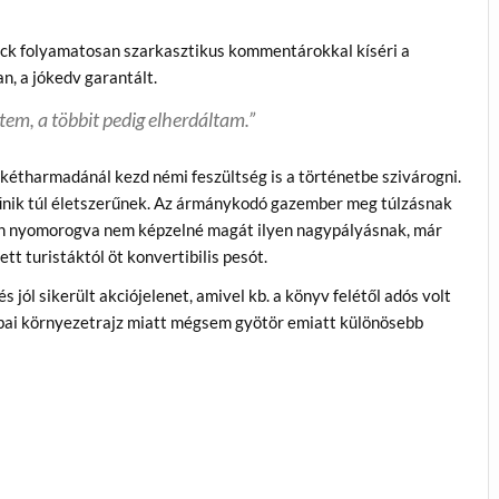
ck folyamatosan szarkasztikus kommentárokkal kíséri a
n, a jókedv garantált.
tem, a többit pedig elherdáltam.”
v kétharmadánál kezd némi feszültség is a történetbe szivárogni.
tűnik túl életszerűnek. Az ármánykodó gazember meg túlzásnak
ban nyomorogva nem képzelné magát ilyen nagypályásnak, már
tt turistáktól öt konvertibilis pesót.
s jól sikerült akciójelenet, amivel kb. a könyv felétől adós volt
kubai környezetrajz miatt mégsem gyötör emiatt különösebb