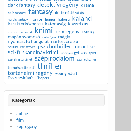
detektívregény
dark fantasy
dráma
fantasy
felnőtté válás
epic fantasy
fbi
kaland
horror
háború
humor
heroic fantasy
katonaság
karakterközpontú
klasszikus
krimi
kémregény
komor hangulat
LMBTQ
magánnyomozó
mágia
mitológia
nyomasztó hangulat
női főszereplő
pszichothriller
romantikus
politikai cselszövés
sci-fi
skandináv krimi
sorozatgyilkos
sport
szépirodalom
szerelmi történet
szürrealizmus
thriller
természetfeletti
történelmi regény
young adult
összeesküvés
űropera
Kategóriák
anime
film
képregény