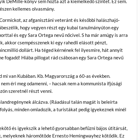
yik DeMille-könyv sem hozta azt a kiemelkedő szintet. Ez sem.
észen kellemes olvasmány.
ormickot, az afganisztáni veteránt és későbbi halászhajó-
ábeszélik, hogy vegyen részt egy kubai tanulmányúton egy
porttal és egy Sara Ortega nevű nőcivel. S ha már amúgy is arra
k, akkor csempésszenek ki egy rahedli elásott pénzt,
ncmillió dollárt. Ha téged kérnének fel ilyesmire, hát annyit
ne fogadd! Hiába pillogat rád csábosan egy Sara Ortega nevű
d mi van Kubában. Kb. Magyarország a 60-as években.
nem éri meg odamenni, – hacsak nem a kommunista ifjúsági
zón szeretnél részt venni.
alandregénynek álcázva. (Ráadásul talán magát is beleírta
zfolyás, minden omladozik, a turistákat pedig igyekeznek minél
ötő és igyekszik a lehető gyorsabban befűzni bájos útitársát,
ak, melyeknek háromötöde Ernesto Hemingwayhez kötődik. Ez