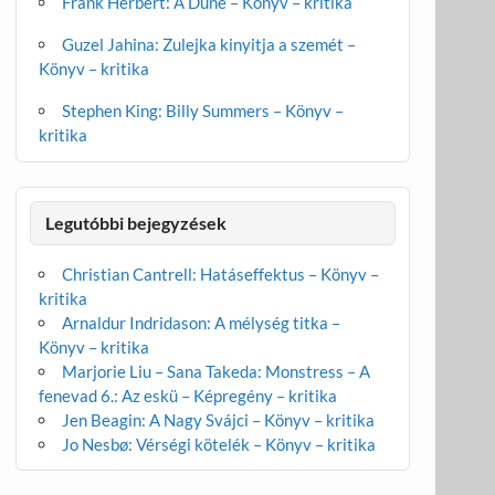
Frank Herbert: A Dűne – Könyv – kritika
Guzel Jahina: Zulejka kinyitja a szemét –
Könyv – kritika
Stephen King: Billy Summers – Könyv –
kritika
Legutóbbi bejegyzések
Christian Cantrell: Hatáseffektus – Könyv –
kritika
Arnaldur Indridason: A mélység titka –
Könyv – kritika
Marjorie Liu – Sana Takeda: Monstress – A
fenevad 6.: Az eskü – Képregény – kritika
Jen Beagin: A Nagy Svájci – Könyv – kritika
Jo Nesbø: Vérségi kötelék – Könyv – kritika