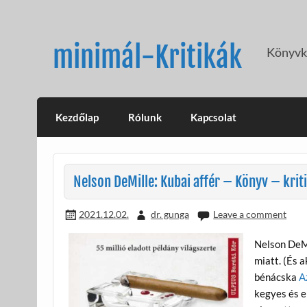
Skip
to
content
minimál-Kritikák
Könyvkr
Kezdőlap
Rólunk
Kapcsolat
Nelson DeMille: Kubai affér – Könyv – krit
2021.12.02.
dr. gunga
Leave a comment
Nelson DeM
miatt. (És 
bénácska
A
kegyes és e