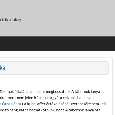
itika-blog
ika
ille-nek általában mindent megbocsátunk A tábornok lánya
akkor most nem jelen írásunk tárgyára célzunk, hanem a
z Oroszlánra
.) A kubai affér értékelésénél szerencsére nem kell
lnéző hangulatba bocsátkoznunk, noha A tábornok lánya óta