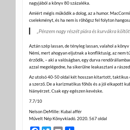
nagyjából a könyv 80 százaléka.
Amiért mégis működik a dolog, az a humor. MacCormi
cselekményt, és ha nem is röhögsz fel folyton hangosa
„Pénzem nagy részét piára és kurvákra költöt
Aztán szép lassan, de tényleg lassan, valahol a köny
Némi, mert ahogyan eljutnak a konfliktusig, az nem 
érződik, – aki a valóságban, egy durva rendőrállam
azzal megelégedne, ha sikerülne leakasztani a rászede
Az utolsó 40-50 oldal két hosszan kitartott, taktikus é
a szerző. De a karizmatikus főhős és a jól elkapott 
hiányérzet. Csak egy egészen kevéske.
7.7/10
Nelson DeMille: Kubai affér
Művelt Nép Könyvkiadó. 2020. 567 oldal