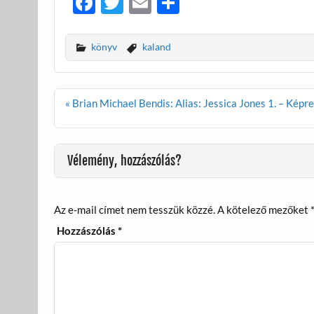
F
T
E
O
ac
w
m
ss
e
itt
ail
za
könyv
kaland
b
er
m
o
e
Bejegyzés
« Brian Michael Bendis: Alias: Jessica Jones 1. – Képre
o
g
navigáció
k
Vélemény, hozzászólás?
Az e-mail címet nem tesszük közzé.
A kötelező mezőket
Hozzászólás
*