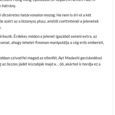
m hátrány.
ti dicséretes határvonalon mozog. Ha nem is éri el a két
De azért az a bizonyos plusz, amitől csettintenél a jelenetek
.
n érkezik. Érdekes módon a jelenet igazából semmi extra, az
lyamat, ahogy lehelet-finoman manipulálja a cég erős embereit,
 jobban szívod fel magad az ellenfél, Ayt Madashi geciskedései
az összes jádét kiszabják majd a… öö, akárhol is hordja ez a