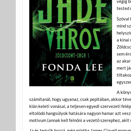
végig b
tested 
Szóval 
mind sz
helyszí
a kínai
Zöldcso
sem érd
az akar
mert já
tiltako
egyszer
A könyv
számítanál, hogy ugyanaz, csak pepitában, akkor téve
klán keleti vonásai, a teljesen egyedi szervezeti felépí
eltolódó hangsúlyok hatására nagyon hamar azt vesze
motívum (annak kell felnőni a vezető szerephez, akit
Ja és tegyük hozzá, még mintha James Clavell monum