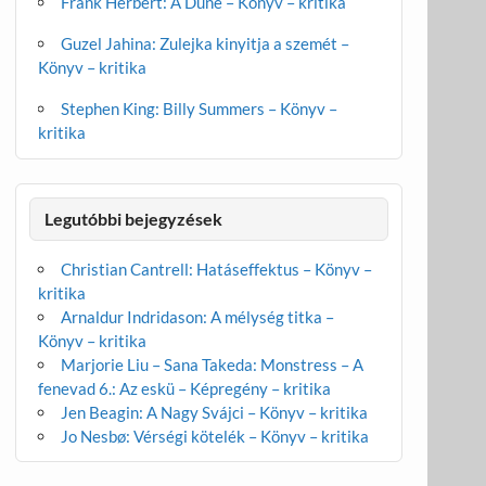
Frank Herbert: A Dűne – Könyv – kritika
Guzel Jahina: Zulejka kinyitja a szemét –
Könyv – kritika
Stephen King: Billy Summers – Könyv –
kritika
Legutóbbi bejegyzések
Christian Cantrell: Hatáseffektus – Könyv –
kritika
Arnaldur Indridason: A mélység titka –
Könyv – kritika
Marjorie Liu – Sana Takeda: Monstress – A
fenevad 6.: Az eskü – Képregény – kritika
Jen Beagin: A Nagy Svájci – Könyv – kritika
Jo Nesbø: Vérségi kötelék – Könyv – kritika