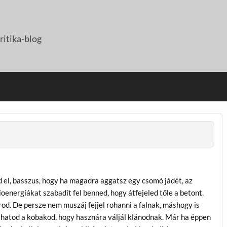
itika-blog
 el, basszus, hogy ha magadra aggatsz egy csomó jádét, az
ioenergiákat szabadít fel benned, hogy átfejeled tőle a betont.
od. De persze nem muszáj fejjel rohanni a falnak, máshogy is
hatod a kobakod, hogy hasznára váljál klánodnak. Már ha éppen