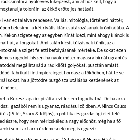
írod csinálni a nyolcéves kiképzést, ami ahhoz kell, hogy a
megtanulja tolerálni az ékkő erőteljes hatását.
ki van ez találva rendesen. Vallás, mitológia, történeti háttér,
épen belesimul a két rivális klán csatározásának krónikájába. A
n, Kekon szigete egy az egyben Kínát idézi, mint ahogy klánok is
 maffiát, a Tongokat. Ami talán kicsit túlzásnak tűnik, az a
ntoknak a sziget feletti befolyásának mértéke. De sokat ezen
emes rágódni, hiszen, ha nyolc méter magasra bírnál ugrani és
atoddal megállítanád a rád kilőtt golyókat, pusztán amiatt,
déból fabrikált iintimpiercinget hordasz a töködben, hát te se
znál sokat, ha a jöttödre buzgó szalutálásba kezdenének az
ű népek.
et a Keresztapa inspirálta, ezt le sem tagadhatná. De ha arra
dsz. Igazából nem is ugyanaz, ráadásul zöldben. A Nincs Csúcs
tés (Pillér, Szarv & Időjós), a politika és gazdasági élet felé
d észre, hogy nem méricskéled a nagy elődhöz, még ha a fő
 senki sem tart arra érdemesnek) meg is egyezik.
entális Hong Kong-eposzából (A Taipan, A Nemes Ház) is