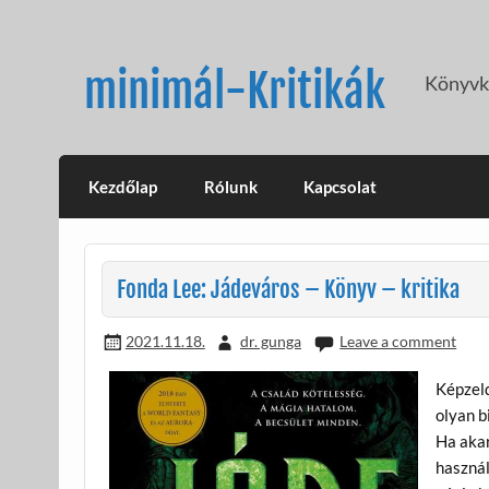
Skip
to
content
minimál-Kritikák
Könyvkr
Kezdőlap
Rólunk
Kapcsolat
Fonda Lee: Jádeváros – Könyv – kritika
2021.11.18.
dr. gunga
Leave a comment
Képzeld
olyan b
Ha akar
használ