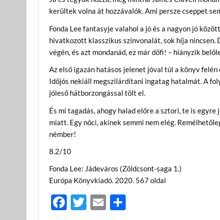
kerültek volna át hozzávalók. Ami persze cseppet se
Fonda Lee fantasyje valahol a jó és a nagyon jó közöt
hivatkozott klasszikus színvonalát, sok híja nincsen. 
végén, és azt mondanád, ez már dőfi! – hiányzik belőle
Az első igazán hatásos jelenet jóval túl a könyv felé
Időjós nekiáll megszilárdítani ingatag hatalmát. A fo
jóleső hátborzongással tölt el.
És mi tagadás, ahogy halad előre a sztori, te is egyre
miatt. Egy nőci, akinek semmi nem elég. Remélhetőleg 
némber!
8.2/10
Fonda Lee: Jádeváros (Zöldcsont-saga 1.)
Európa Könyvkiadó. 2020. 567 oldal
F
T
E
O
ac
w
m
ss