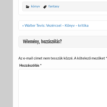
e
itt
ail
za
könyv
fantasy
b
er
m
o
e
Bejegyzés
« Walter Tevis: Vezércsel – Könyv – kritika
o
g
navigáció
k
Vélemény, hozzászólás?
Az e-mail címet nem tesszük közzé.
A kötelező mezőket
Hozzászólás
*