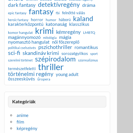
detektívregény
dark fantasy
dráma
fantasy
felnőtté válás
epic fantasy
fbi
kaland
horror
háború
humor
heroic fantasy
katonaság
karakterközpontú
klasszikus
krimi
kémregény
komor hangulat
LMBTQ
magánnyomozó
mágia
mitológia
nyomasztó hangulat
női főszereplő
pszichothriller
romantikus
politikai cselszövés
sci-fi
skandináv krimi
sorozatgyilkos
sport
szépirodalom
szerelmi történet
szürrealizmus
thriller
természetfeletti
történelmi regény
young adult
összeesküvés
űropera
Kategóriák
anime
film
képregény