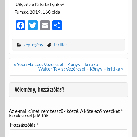
Kölykök a Fekete Lyukból
Fumax. 2019. 160 oldal
F
T
E
O
ac
w
m
ss
e
itt
ail
za
képregény
thriller
b
er
m
o
e
Bejegyzés
« Yoon Ha Lee: Vezércsel – Könyv – kritika
navigáció
Walter Tevis: Vezércsel – Könyv – kritika »
o
g
k
Vélemény, hozzászólás?
Az e-mail címet nem tesszük közzé.
A kötelező mezőket
*
karakterrel jelöltük
Hozzászólás
*