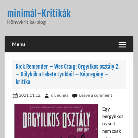
Skip
to
minimál-Kritikák
content
Könyvkritika-blog
Menu
Rick Remender – Wes Craig: Orgyilkos osztály 2.
– Kölykök a Fekete Lyukból – Képregény –
kritika
2021.11.12.
dr. gunga
Leave a comment
Egy
bérgyilkos
os suli
nem csak