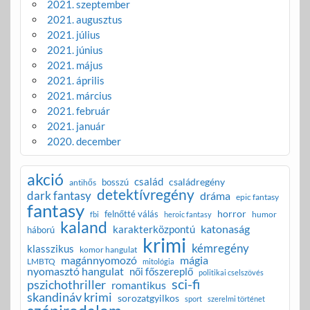
2021. szeptember
2021. augusztus
2021. július
2021. június
2021. május
2021. április
2021. március
2021. február
2021. január
2020. december
akció
család
családregény
bosszú
antihős
detektívregény
dark fantasy
dráma
epic fantasy
fantasy
horror
felnőtté válás
humor
fbi
heroic fantasy
kaland
katonaság
karakterközpontú
háború
krimi
kémregény
klasszikus
komor hangulat
magánnyomozó
mágia
LMBTQ
mitológia
nyomasztó hangulat
női főszereplő
politikai cselszövés
sci-fi
pszichothriller
romantikus
skandináv krimi
sorozatgyilkos
sport
szerelmi történet