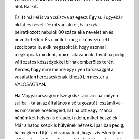
alól. Bárkit.
És itt már el is van csúszva az egész. Egy suli ugyebár
oktat és nevel. De mi van akkor, ha az oda
beiratkozott nebulók 80 százaléka neveletlen és
nevelhetetlen. És emellett még elkényeztetett
szociopata is, akik megszokták, hogy azonnal
megkapnak mindent, amire rákívánnak. Továbbá pedig
változatos készségekkel bírnak emberölés terén.
Kérdés, hogy mire menne egy ilyen társasággal a
vasalatlan herezacskónak kinéző Lin mester a
VALÓSÁGBAN.
Ha Magyarországon elszegődsz tanítani bármilyen
suliba – talán az általános alsó tagozatát leszámítva –
és nincsenek acélidegeid, hát halott vagy. Manci
néném két helyen is óraadó, tudom, miket beszélek.
Már a hatodikosok is hülyének néznek. Ipariban pedig,
ha megkéred ifjú tanítványaidat, hogy szíveskedjenek