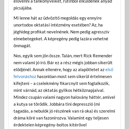
elővenni a tankönyveiket, rutinból elküldenek anyád
picsájába.
Mi lenne hát az üdvözítő megoldás egy ennyire
unortodox oktatási intézmény esetében? Az, ha
jéghideg profikat nevelnének. Nem pedig agresszív
elmebetegeket. A képregény pedig lazára vehetné
önmagát.
Nos, egyik sem jön össze. Talán, mert Rick Remender
nem valami jó író. Bár ez a rész mégis jobban sikerült
elődjénél. Annak ellenére, hogy az alapötletet az
első
felvonáshoz
hasonlóan most sem sikerül értelmesen
kifejteni – a cselekmény fikarcnyit sem foglalkozik,
mint várnád, az oktatás gyilkos hétköznapjaival.
Mindez csupán valami nagyon halovány háttér, amivel
a kutya se törődik. Jobbára tini depresszió (mi
tagadás, a nebulók jó részének van rá oka) és szerelmi
dráma köré van fazonírozva. Valamint egy teljesen
érdektelen képregény-boltos kitérővel