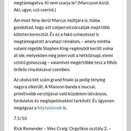
megtámogatva. Ki nem szarja le? (Marcuson kívül.
Aki, ugye, szó szerint.)
Ám most fény derül Marcus múltjára is, hiába
gondoltad, hogy azt szépen elcsócsálják majd több
köteten keresztül. És ez a fakó színezéssel is
megtámogatott árvaházi rémálom, – amely mintha
valami régebbi Stephen King-regényből került volna
át ide, melyekben még jelen volt a hétköznapi, elemi
szintű gonoszság – valamivel megértőbbé tesz a főhős
örökös rinyálásával szemben.
Az utolsó két szám grand finale-ja pedig tényleg
nagyra sikerült. A Manson-banda e mucsai,
primitívebb verziójával való küzdelem látványos,
fordulatos és meglepetésekkel tarkított. És ügyesen
megágyaz a
folytatásnak
is.
7.5/10
Rick Remender – Wes Craig: Orgyilkos osztály 2. –