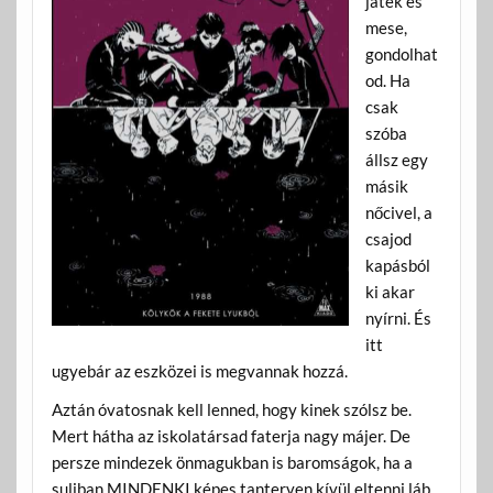
játék és
mese,
gondolhat
od. Ha
csak
szóba
állsz egy
másik
nőcivel, a
csajod
kapásból
ki akar
nyírni. És
itt
ugyebár az eszközei is megvannak hozzá.
Aztán óvatosnak kell lenned, hogy kinek szólsz be.
Mert hátha az iskolatársad faterja nagy májer. De
persze mindezek önmagukban is baromságok, ha a
suliban MINDENKI képes tanterven kívül eltenni láb