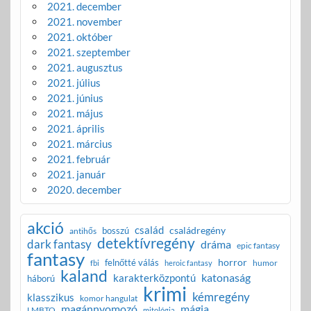
2021. december
2021. november
2021. október
2021. szeptember
2021. augusztus
2021. július
2021. június
2021. május
2021. április
2021. március
2021. február
2021. január
2020. december
akció
család
családregény
bosszú
antihős
detektívregény
dark fantasy
dráma
epic fantasy
fantasy
horror
felnőtté válás
humor
fbi
heroic fantasy
kaland
katonaság
karakterközpontú
háború
krimi
kémregény
klasszikus
komor hangulat
magánnyomozó
mágia
LMBTQ
mitológia