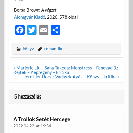
Borsa Brown:
A végzet
Álomgyár Kiadó
. 2020. 578 oldal
F
T
E
O
ac
w
m
ss
e
itt
ail
za
könyv
romantikus
b
er
m
o
e
Bejegyzés
« Marjorie Liu – Sana Takeda: Monstress – Fenevad 3.:
navigáció
Rejtek – Képregény – kritika
o
g
Jorn Lier Horst: Vadászkutyák – Könyv – kritika »
k
5 hozzászólás
A Trollok Setét Hercege
2022.04.22. at 16:34