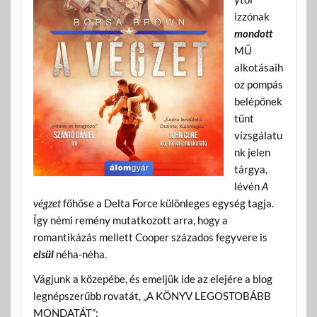
izzónak
mondott
MŰ
alkotásaih
oz pompás
belépőnek
tűnt
vizsgálatu
nk jelen
tárgya,
lévén
A
végzet
főhőse a Delta Force különleges egység tagja.
Így némi remény mutatkozott arra, hogy a
romantikázás mellett Cooper százados fegyvere is
elsül
néha-néha.
Vágjunk a közepébe, és emeljük ide az elejére a blog
legnépszerűbb rovatát, „A KÖNYV LEGOSTOBÁBB
MONDATÁT”: