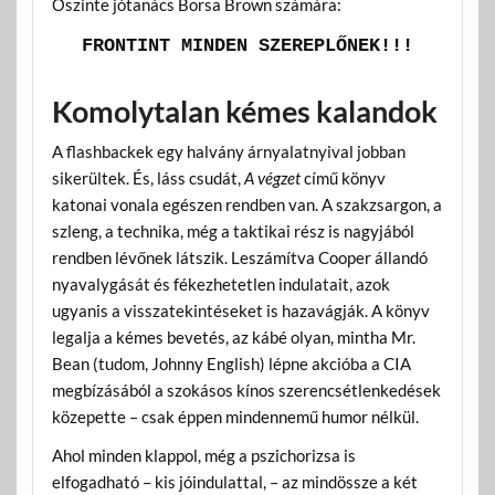
Őszinte jótanács Borsa Brown számára:
FRONTINT MINDEN SZEREPLŐNEK!!!
Komolytalan kémes kalandok
A flashbackek egy halvány árnyalatnyival jobban
sikerültek. És, láss csudát,
A végzet
című könyv
katonai vonala egészen rendben van. A szakzsargon, a
szleng, a technika, még a taktikai rész is nagyjából
rendben lévőnek látszik. Leszámítva Cooper állandó
nyavalygását és fékezhetetlen indulatait, azok
ugyanis a visszatekintéseket is hazavágják. A könyv
legalja a kémes bevetés, az kábé olyan, mintha Mr.
Bean (tudom, Johnny English) lépne akcióba a CIA
megbízásából a szokásos kínos szerencsétlenkedések
közepette – csak éppen mindennemű humor nélkül.
Ahol minden klappol, még a pszichorizsa is
elfogadható – kis jóindulattal, – az mindössze a két