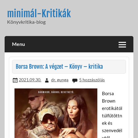
Skip
to
minimál-Kritikák
content
Könyvkritika-blog
Menu
Borsa Brown: A végzet – Könyv – kritika
2021.09.30.
dr. gunga
5 hozzászólás
Borsa
Brown
erotikától
túlfűtöttn
ek és
szenvedél
ytől