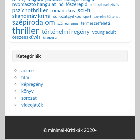
nyomasztó hangulat
női főszereplő
politikai cselszövés
sci-fi
pszichothriller
romantikus
skandináv krimi
sorozatgyilkos
sport
szerelmi történet
szépirodalom
természetfeletti
szürrealizmus
thriller
történelmi regény
young adult
összeesküvés
űropera
Kategóriák
anime
film
képregény
könyv
sorozat
videojáték
© minimál-Kritikák 2020-