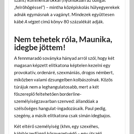
„felröhögéssel”) – mintha középiskolás hülyegyerekek
adnák egymásnak a vagányt. Mindezek együttesen
kábé
A végzet
című könyv 80 százalékát adják.
Nem tehetek róla, Maunika,
idegbe jöttem!
A fennmaradó soványka hányad arról szól, hogy két
magasan képzett elitkatona képtelen kezelni egy
provokatív, ordenáré, szexmániás, drogos némbert,
miközben valami dzsungelben kolbászolnak. Közös
túrájuk nem a leghangulatosabb, mert a két
főszereplő feltehetően borderline-
személyiségzavarban szenved: állandóak a
szélsőséges hangulat-ingadozásaik. Paul pedig,
szegény, a másik elitkatona csak simán idegbajos.
Két eltérő személyiség (khm, egy szexéhes,
kábítószerfüggő környezetvédő – egy útszéli