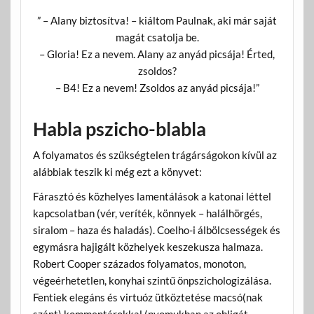
” – Alany biztosítva! – kiáltom Paulnak, aki már saját
magát csatolja be.
– Gloria! Ez a nevem. Alany az anyád picsája! Érted,
zsoldos?
– B4! Ez a nevem! Zsoldos az anyád picsája!”
Habla pszicho-blabla
A folyamatos és szükségtelen trágárságokon kívül az
alábbiak teszik ki még ezt a könyvet:
Fárasztó és közhelyes lamentálások a katonai léttel
kapcsolatban (vér, veríték, könnyek – halálhörgés,
siralom – haza és haladás). Coelho-i álbölcsességek és
egymásra hajigált közhelyek keszekusza halmaza.
Robert Cooper százados folyamatos, monoton,
végeérhetetlen, konyhai szintű önpszichologizálása.
Fentiek elegáns és virtuóz ütköztetése macsó(nak
szánt) kommentárokkal (nyomukban az obligát