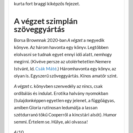
kurta fort braggi kiképzős fejezet.
A végzet szimplán
szöveggyártás
Borsa Brownnak 2020-ban
A végzet
a negyedik
könyve. Az három havonta egy könyv. Legtöbben
elolvasni se tudnak egyet ennyi idő alatt, nemhogy
megírni. (Kivéve persze az utolérhetetlen Nemere
Istvánt, ld.
Csák Máté
.) Háromhavonta egy könyv, az
olyan is. Egyszerű szöveggyártás. Kínos amatőr szint.
A végzet
c. könyvben szenvedély az nincs, csak
ordibálás és indulat. Erotika halvány nyomokban
(tulajdonképpen egyetlen egy jelenet, a függőágyas,
amiben Gloria rutinosan ledumálja a lassan
szétdurranó tökű Cooperről a kincstári alsót). Humor
semmi. Értelem se. Hülye, aki olvassa!
4/10