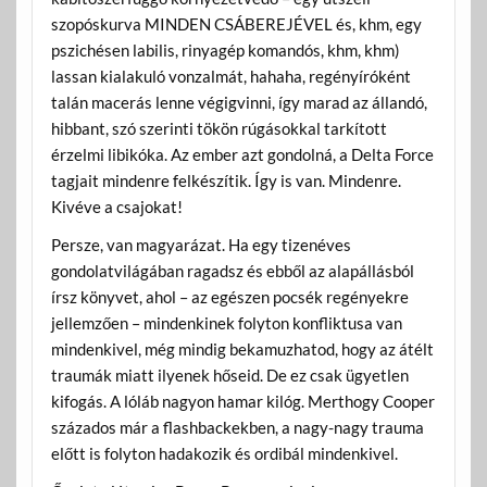
szopóskurva MINDEN CSÁBEREJÉVEL és, khm, egy
pszichésen labilis, rinyagép komandós, khm, khm)
lassan kialakuló vonzalmát, hahaha, regényíróként
talán macerás lenne végigvinni, így marad az állandó,
hibbant, szó szerinti tökön rúgásokkal tarkított
érzelmi libikóka. Az ember azt gondolná, a Delta Force
tagjait mindenre felkészítik. Így is van. Mindenre.
Kivéve a csajokat!
Persze, van magyarázat. Ha egy tizenéves
gondolatvilágában ragadsz és ebből az alapállásból
írsz könyvet, ahol – az egészen pocsék regényekre
jellemzően – mindenkinek folyton konfliktusa van
mindenkivel, még mindig bekamuzhatod, hogy az átélt
traumák miatt ilyenek hőseid. De ez csak ügyetlen
kifogás. A lóláb nagyon hamar kilóg. Merthogy Cooper
százados már a flashbackekben, a nagy-nagy trauma
előtt is folyton hadakozik és ordibál mindenkivel.