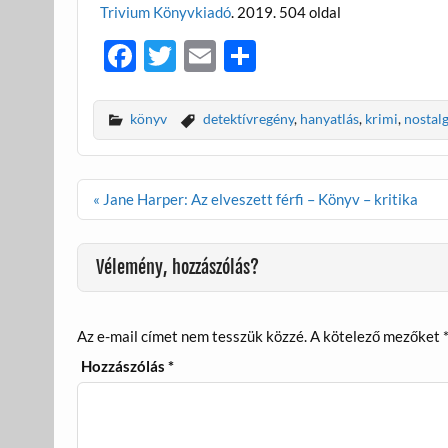
Trivium Könyvkiadó
. 2019. 504 oldal
F
T
E
O
ac
w
m
ss
e
itt
ail
za
könyv
detektívregény
,
hanyatlás
,
krimi
,
nostalg
b
er
m
o
e
Bejegyzés
« Jane Harper: Az elveszett férfi – Könyv – kritika
o
g
navigáció
k
Vélemény, hozzászólás?
Az e-mail címet nem tesszük közzé.
A kötelező mezőket
Hozzászólás
*