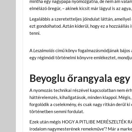
mintha egy nagypapa nyomozgatna, de nem ám valami 
elmélázó öregúr, – akinek kicsit már lágyul is az agya
Legalábbis a szeretetteljes jóindulat láttán, amellye
ezt gondolhatod. Aztán kiderül, hogy ez a hozzáállás 
tenni.
A
Leszámolás
című könyv fogalmazásmódjának bájos av
egy régimódi történelmi könyvre emlékeztet, mondjuk,
Beyoglu őrangyala egy 
A nyomozás technikai részével kapcsolatban nem érhet
háttérelemzés, kihallgatások, minden klappol. Mégis,
forgolódik a cselekmény, és csak nagy ritkán derül ki 
történetben semmi fordulat.
Ezek után mégis HOGY A PITLIBE MERÉSZELTÉK RÁÍR
irodalom nagymesterének remekműve”? Már a marke