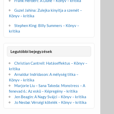
Frank Herbert: A Dűne – Könyv – kritika
Guzel Jahina: Zulejka kinyitja a szemét –
Könyv – kritika
Stephen King: Billy Summers – Könyv –
kritika
Legutóbbi bejegyzések
Christian Cantrell: Hatáseffektus – Könyv –
kritika
Arnaldur Indridason: A mélység titka –
Könyv – kritika
Marjorie Liu – Sana Takeda: Monstress – A
fenevad 6.: Az eskü – Képregény – kritika
Jen Beagin: A Nagy Svájci – Könyv – kritika
Jo Nesbø: Vérségi kötelék – Könyv – kritika