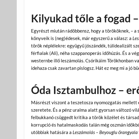
Kilyukad tőle a fogad 
Egyrészt miután rádöbbensz, hogy a törököknek, – a s
könyveik is (neg)édesek, már egyszerű a válasz: a
Le
török néplélekre: együgyű jószándék, túlidealizált sz
férfialak (Ali), néha szappanoperás időhúzás. És a vé
westernbe illő leszámolás. Csórikáim Törökhonban va
idehaza csak zavartan pislogsz. Hát ez meg mi a jó bü
Óda Isztambulhoz – er
Másrészt viszont a teszetosza nyomozgatás mellett el
szeretete. És a pénz uralma alatt gyorsan változó vil
felbukkanó csüggedt kritika a török közélet és társ
korrupció és hatalmaskodás talán még oszmán időkből
utóbbiak hatására a
Leszámolás – Beyouglu őrangyala