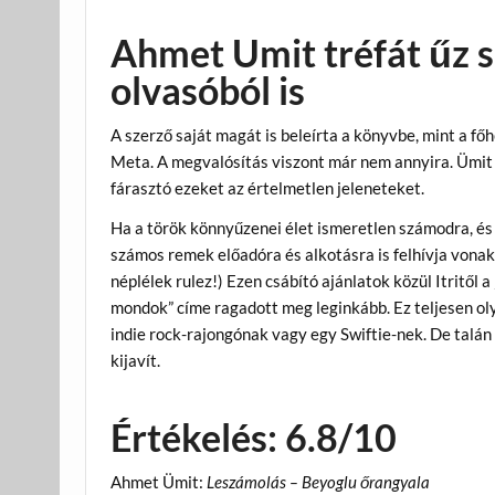
Ahmet Umit tréfát űz s
olvasóból is
A szerző saját magát is beleírta a könyvbe, mint a fő
Meta. A megvalósítás viszont már nem annyira. Ümit b
fárasztó ezeket az értelmetlen jeleneteket.
Ha a török könnyűzenei élet ismeretlen számodra, és
számos remek előadóra és alkotásra is felhívja vonak
néplélek rulez!) Ezen csábító ajánlatok közül Itritől
mondok” címe ragadott meg leginkább. Ez teljesen ol
indie rock-rajongónak vagy egy Swiftie-nek. De talá
kijavít.
Értékelés: 6.8/10
Ahmet Ümit:
Leszámolás – Beyoglu őrangyala