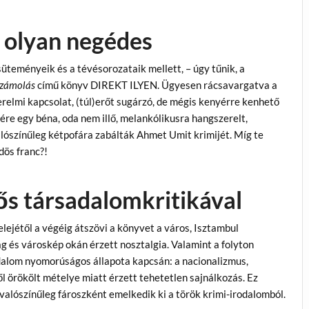
– olyan negédes
üteményeik és a tévésorozataik mellett, – úgy tűnik, a
számolás
című könyv DIREKT ILYEN. Ügyesen rácsavargatva a
erelmi kapcsolat, (túl)erőt sugárzó, de mégis kenyérre kenhető
gére egy béna, oda nem illő, melankólikusra hangszerelt,
lószínűleg kétpofára zabálták Ahmet Umit krimijét. Míg te
dös franc?!
ős társadalomkritikával
ejétől a végéig átszövi a könyvet a város, Isztambul
ág és városkép okán érzett nosztalgia. Valamint a folyton
adalom nyomorúságos állapota kapcsán: a nacionalizmus,
 örökölt mételye miatt érzett tehetetlen sajnálkozás. Ez
valószínűleg fároszként emelkedik ki a török krimi-irodalomból.