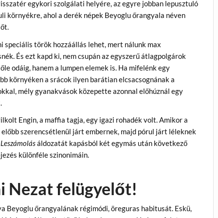
visszatér egykori szolgálati helyére, az egyre jobban lepusztuló
li környékre, ahol a derék népek Beyoglu őrangyala néven
 őt.
i speciális török hozzáállás lehet, mert nálunk max
nék. És ezt kapd ki, nem csupán az egyszerű átlagpolgárok
őle odáig, hanem a lumpen elemek is. Ha mifelénk egy
b környéken a srácok ilyen barátian elcsacsognának a
kkal, mély gyanakvások közepette azonnal előhúznál egy
.
lkolt Engin, a maffia tagja, egy igazi rohadék volt. Amikor a
 előbb szerencsétlenül járt embernek, majd pórul járt léleknek
a
Leszámolás
áldozatát kapásból két egymás után következő
jezés különféle szinonimáin.
 Nezat felügyelőt!
va Beyoglu őrangyalának régimódi, öreguras habitusát. Eskü,