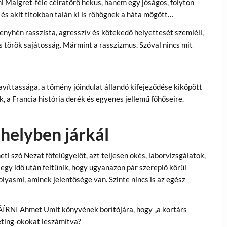
Maigret-féle célratörő hekus, hanem egy jóságos, folyton
, és akit titokban talán ki is röhögnek a háta mögött…
l enyhén rasszista, agresszív és kötekedő helyettesét szemléli,
is török sajátosság. Mármint a rasszizmus. Szóval nincs mit
íttassága, a tömény jóindulat állandó kifejeződése kiköpött
 a Francia história derék és egyenes jellemű főhőseire.
helyben járkál
i szó Nezat főfelügyelőt, azt teljesen okés, laborvizsgálatok,
 egy idő után feltűnik, hogy ugyanazon pár szereplő körül
olyasmi, aminek jelentősége van. Szinte nincs is az egész
NI Ahmet Umit könyvének borítójára, hogy „a kortárs
ting-okokat leszámítva?