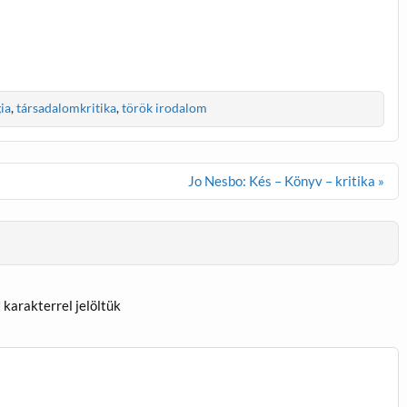
ia
,
társadalomkritika
,
török irodalom
Jo Nesbo: Kés – Könyv – kritika »
*
karakterrel jelöltük