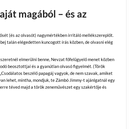
aját magából – és az
hősét (és az olvasót) nagymértékben irritáló mellékszereplőt.
ej talán elégedetten kuncogott írás közben, de olvasni elég
 szeretnél elmerülni benne, Nevzat főfelügyelő menet közben
odó beosztottjai és a gyanútlan olvasó figyelmét. (Török
 a „Csodálatos beszélő papagáj vagyok, de nem szavak, amiket
yan lehet, mintha, mondjuk, te Zámbó Jimmy-t ajánlgatnál egy
n erre téved majd a török zeneművészet egy szakértője és