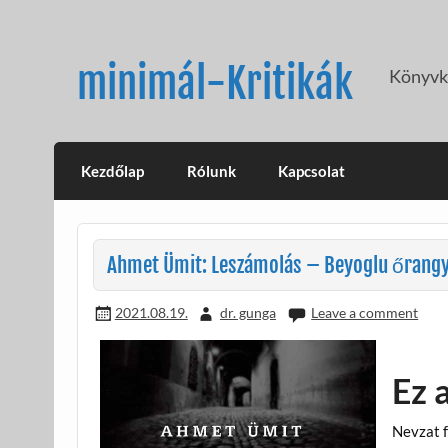
Skip
to
content
minimál-Kritikák
Könyvkr
Kezdőlap
Rólunk
Kapcsolat
Ahmet Ümit: Leszámolás – Beyoglu őrangya
2021.08.19.
dr. gunga
Leave a comment
Ez 
Nevzat f