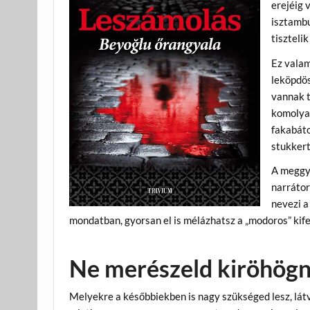
erejéig 
isztambu
tisztelik
Ez valam
leköpdös
vannak t
komolyab
fakabáto
stukkert
A meggyi
narrátor
nevezi 
mondatban, gyorsan el is mélázhatsz a „modoros” kife
Ne merészeld kiröhögni
Melyekre a későbbiekben is nagy szükséged lesz, lát