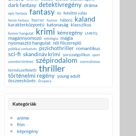
detektívregény
dark fantasy
dráma
fantasy
felnőtté válás
epic fantasy
fbi
kaland
horror
háború
humor
heroic fantasy
katonaság
karakterközpontú
klasszikus
krimi
kémregény
komor hangulat
LMBTQ
magánnyomozó
mágia
mitológia
nyomasztó hangulat
női főszereplő
pszichothriller
romantikus
politikai cselszövés
sci-fi
skandináv krimi
sorozatgyilkos
sport
szépirodalom
szerelmi történet
szürrealizmus
thriller
természetfeletti
történelmi regény
young adult
összeesküvés
űropera
Kategóriák
anime
film
képregény