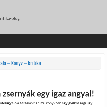
itika-blog
la – Könyv – kritika
a zsernyák egy igaz angyal!
őfelügyelő a
Leszámolás
című könyvben egy gyilkossági ügy