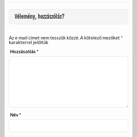
o
g
k
Vélemény, hozzászólás?
Az e-mail címet nem tesszük közzé.
A kötelező mezőket
*
karakterrel jelöltük
Hozzászólás
*
Név
*