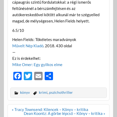
cápaugrás szintű fordulatokkal: a régi ismerős
feltűnésénél a bérszámfejtésen és az
autókereskedővel kötött alkunál már te szégyelled
magad, de mélységesen, Helen Fields helyett.
6.5/10
Helen Fields: Tökéletes maradványok
Művelt Nép Kiadó
. 2018. 430 oldal
—
Ez is érdekelhet:
Mike Omer: Egy gyilkos elme
F
T
E
O
ac
w
m
ss
e
itt
ail
za
könyv
krimi
,
pszichothriller
b
er
m
o
e
Bejegyzés
« Tracy Townsend: Kilencek – Könyv – kritika
navigáció
Dean Koontz: A görbe lépcső – Könyv – kritika »