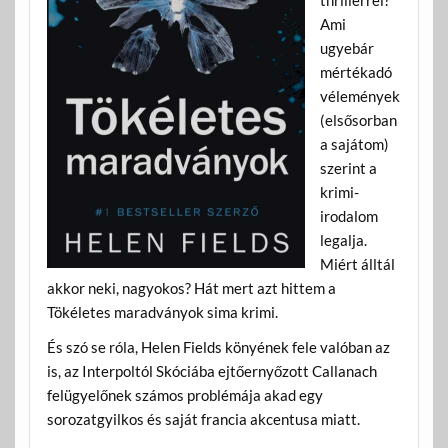
Ami
ugyebár
mértékadó
vélemények
(elsősorban
a sajátom)
szerint a
krimi-
irodalom
legalja.
Miért álltál
akkor neki, nagyokos? Hát mert azt hittem a
Tökéletes maradványok sima krimi.
És szó se róla, Helen Fields könyének fele valóban az
is, az Interpoltól Skóciába ejtőernyőzott Callanach
felügyelőnek számos problémája akad egy
sorozatgyilkos és saját francia akcentusa miatt.