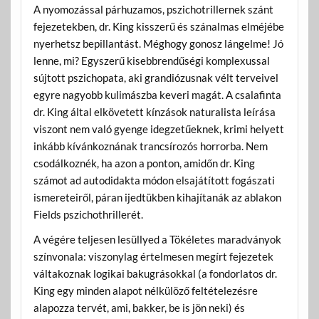
A nyomozással párhuzamos, pszichotrillernek szánt
fejezetekben, dr. King kisszerű és szánalmas elméjébe
nyerhetsz bepillantást. Méghogy gonosz lángelme! Jó
lenne, mi? Egyszerű kisebbrendűségi komplexussal
sújtott pszichopata, aki grandiózusnak vélt terveivel
egyre nagyobb kulimászba keveri magát. A csalafinta
dr. King által elkövetett kínzások naturalista leírása
viszont nem való gyenge idegzetűeknek, krimi helyett
inkább kívánkoznának trancsírozós horrorba. Nem
csodálkoznék, ha azon a ponton, amidőn dr. King
számot ad autodidakta módon elsajátított fogászati
ismereteiről, páran ijedtükben kihajítanák az ablakon
Fields pszichothrillerét.
A végére teljesen lesüllyed a Tökéletes maradványok
színvonala: viszonylag értelmesen megírt fejezetek
váltakoznak logikai bakugrásokkal (a fondorlatos dr.
King egy minden alapot nélkülöző feltételezésre
alapozza tervét, ami, bakker, be is jön neki) és