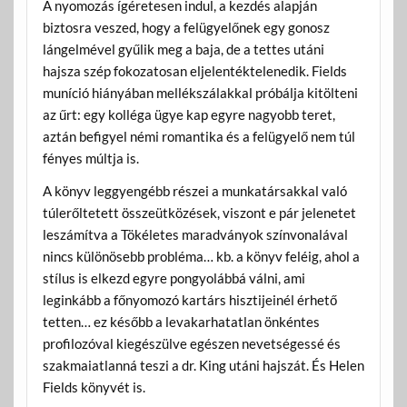
A nyomozás ígéretesen indul, a kezdés alapján
biztosra veszed, hogy a felügyelőnek egy gonosz
lángelmével gyűlik meg a baja, de a tettes utáni
hajsza szép fokozatosan eljelentéktelenedik. Fields
muníció hiányában mellékszálakkal próbálja kitölteni
az űrt: egy kolléga ügye kap egyre nagyobb teret,
aztán befigyel némi romantika és a felügyelő nem túl
fényes múltja is.
A könyv leggyengébb részei a munkatársakkal való
túlerőltetett összeütközések, viszont e pár jelenetet
leszámítva a Tökéletes maradványok színvonalával
nincs különösebb probléma… kb. a könyv feléig, ahol a
stílus is elkezd egyre pongyolábbá válni, ami
leginkább a főnyomozó kartárs hisztijeinél érhető
tetten… ez később a levakarhatatlan önkéntes
profilozóval kiegészülve egészen nevetségessé és
szakmaiatlanná teszi a dr. King utáni hajszát. És Helen
Fields könyvét is.