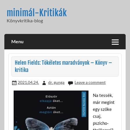
Skip
to
minimál-Kritikák
content
Könyvkritika-blog
Menu
Helen Fields: Tökéletes maradványok – Könyv –
kritika
2021.04.24.
dr. gunga
Leave a comment
Na tessék,
már megint
egy szőke
csaj,
pszicho-
thrillerrel?