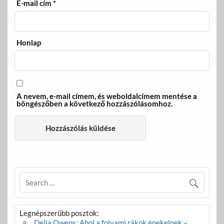
E-mail cím
*
Honlap
A nevem, e-mail címem, és weboldalcímem mentése a
böngészőben a következő hozzászólásomhoz.
Legnépszerűbb posztok:
Delia Owens: Ahol a folyami rákok énekelnek –