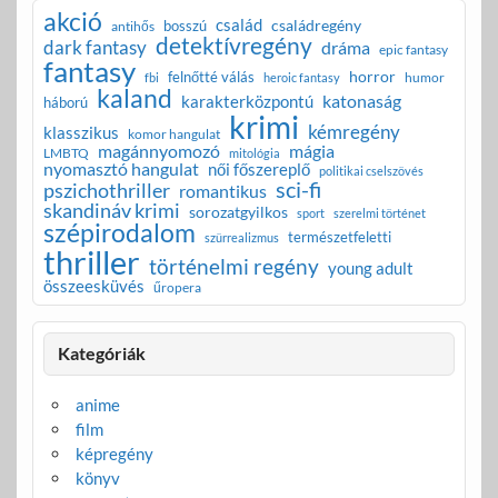
akció
család
családregény
bosszú
antihős
detektívregény
dark fantasy
dráma
epic fantasy
fantasy
horror
felnőtté válás
humor
fbi
heroic fantasy
kaland
katonaság
karakterközpontú
háború
krimi
kémregény
klasszikus
komor hangulat
magánnyomozó
mágia
LMBTQ
mitológia
nyomasztó hangulat
női főszereplő
politikai cselszövés
sci-fi
pszichothriller
romantikus
skandináv krimi
sorozatgyilkos
sport
szerelmi történet
szépirodalom
természetfeletti
szürrealizmus
thriller
történelmi regény
young adult
összeesküvés
űropera
Kategóriák
anime
film
képregény
könyv